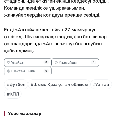
стадионында өткізген екінші кездесуі болды.
Команда жеңіліске ұшырағанымен,
жанкүйерлердің қолдауы ерекше сезілді.
Енді «Алтай»
келесі ойын 27 мамыр күні
өткізеді. Шығысқазақстандық футболшылар
өз алаңдарында «Астана» футбол клубын
қабылдамақ.
🤍 Ұнайды
😞 Ұнамайды
0
0
😡 Шектен шыққан
0
#футбол
#Шығыс Қазақстан облысы
#Алтай
#ҚПЛ
Ұқсас мақалалар