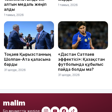
алтын медаль жеңіп
1 тамыз, 2026
алды
1 тамыз, 2026
Тоқаев Қырғызстанның
«Дастан Сатпаев
Шолпан-Ата қаласына
эффектісі»: Қазақстан
барды
футболында құбылыс
пайда болды ма?
31 шілде, 2026
31 шілде, 2026
malim
Біз әлеуметтік желіде: