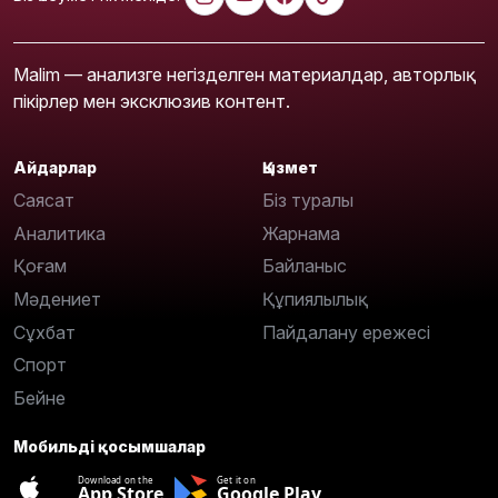
Malim — анализге негізделген материалдар, авторлық
пікірлер мен эксклюзив контент.
Айдарлар
Қызмет
Саясат
Біз туралы
Аналитика
Жарнама
Қоғам
Байланыс
Мәдениет
Құпиялылық
Сұхбат
Пайдалану ережесі
Спорт
Бейне
Мобильді қосымшалар
Download on the
Get it on
App Store
Google Play