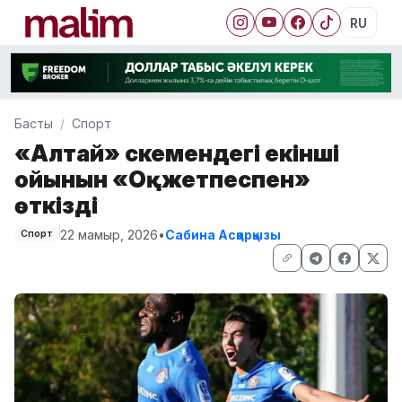
RU
Басты
Спорт
«Алтай» Өскемендегі екінші
ойынын «Оқжетпеспен»
өткізді
22 мамыр, 2026
•
Сабина Асқарқызы
Спорт