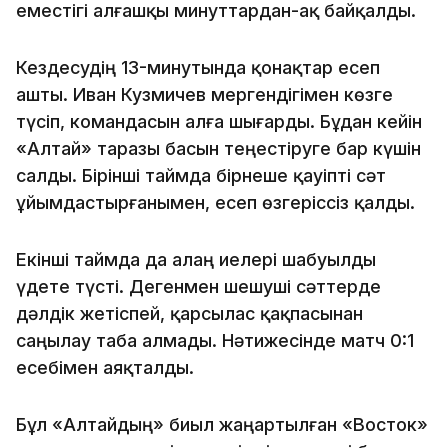
еместігі алғашқы минуттардан-ақ байқалды.
Кездесудің 13-минутында қонақтар есеп
ашты. Иван Кузмичев мергендігімен көзге
түсіп, командасын алға шығарды. Бұдан кейін
«Алтай» таразы басын теңестіруге бар күшін
салды. Бірінші таймда бірнеше қауіпті сәт
ұйымдастырғанымен, есеп өзгеріссіз қалды.
Екінші таймда да алаң иелері шабуылды
үдете түсті. Дегенмен шешуші сәттерде
дәлдік жетіспей, қарсылас қақпасынан
саңылау таба алмады. Нәтижесінде матч 0:1
есебімен аяқталды.
Бұл «Алтайдың» биыл жаңартылған «Восток»