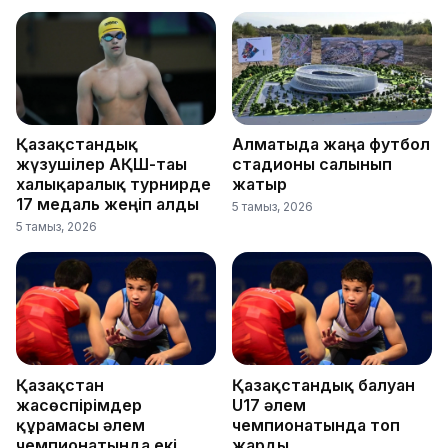
Қазақстандық
Алматыда жаңа футбол
жүзушілер АҚШ-тағы
стадионы салынып
халықаралық турнирде
жатыр
17 медаль жеңіп алды
5 тамыз, 2026
5 тамыз, 2026
Қазақстан
Қазақстандық балуан
жасөспірімдер
U17 әлем
құрамасы әлем
чемпионатында топ
чемпионатында екі
жарды