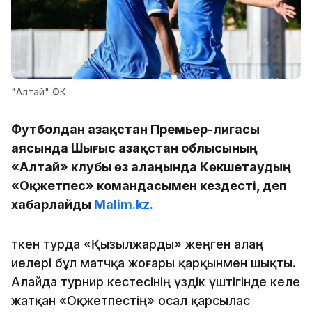
"Алтай" ФК
Футболдан Қазақстан Премьер-лигасы
аясында Шығыс Қазақстан облысының
«Алтай» клубы өз алаңында Көкшетаудың
«Оқжетпес» командасымен кездесті, деп
хабарлайды
Malim.kz.
Өткен турда «Қызылжарды» жеңген алаң
иелері бұл матчқа жоғары қарқынмен шықты.
Алайда турнир кестесінің үздік үштігінде келе
жатқан «Оқжетпестің» осал қарсылас