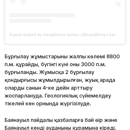
A post shared by Kazakhmys.barlau (@kazakhmys.barlau)
Бұрғылау жұмыстарының жалпы көлемі 8800
п.м. құрайды, бүгінгі күні оның 3000 п.м.
бұрғыланды. Жұмысқа 2 бұрғылау
қондырғысы жұмылдырылған, жуық арада
олардың санын 4-ке дейін арттыру
жоспарлануда. Геологиялық сүйемелдеу
тікелей кен орнында жүргізілуде.
Баянауыл пайдалы қазбаларға бай өңір және
Баянауыл кенді ауданының құрамына кіреді.