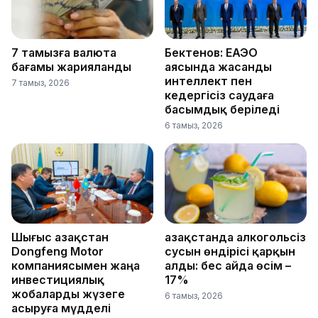
7 тамызға валюта
Бектенов: ЕАЭО
бағамы жарияланды
аясында жасанды
интеллект пен
7 тамыз, 2026
кедергісіз саудаға
басымдық беріледі
6 тамыз, 2026
Шығыс Қазақстан
Қазақстанда алкогольсіз
Dongfeng Motor
сусын өндірісі қарқын
компаниясымен жаңа
алды: бес айда өсім –
инвестициялық
17%
жобаларды жүзеге
6 тамыз, 2026
асыруға мүдделі