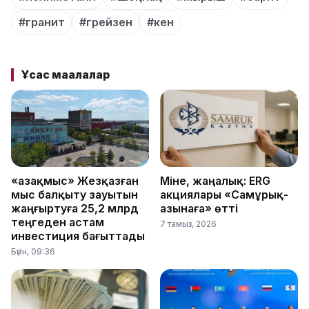
#гранит
#грейзен
#кен
Ұқсас мақалалар
«Қазақмыс» Жезқазған
Міне, жаңалық: ERG
мыс балқыту зауытын
акциялары «Самұрық-
жаңғыртуға 25,2 млрд
Қазынаға» өтті
теңгеден астам
7 тамыз, 2026
инвестиция бағыттады
Бүгін, 09:36