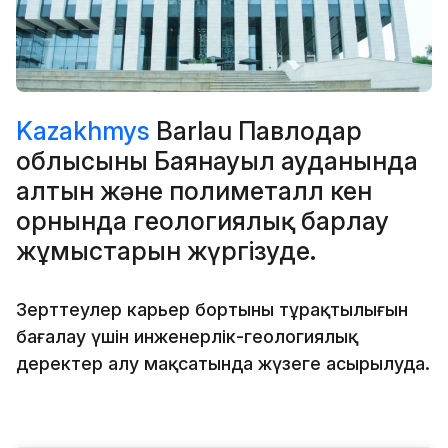
Kazakhmys
Barlau Павлодар
облысының Баянауыл ауданында
алтын және полиметалл кен
орнында геологиялық барлау
жұмыстарын жүргізуде.
Зерттеулер карьер бортының тұрақтылығын
бағалау үшін инженерлік-геологиялық
деректер алу мақсатында жүзеге асырылуда.