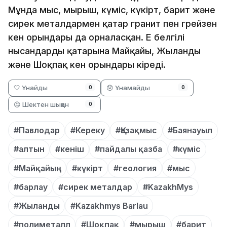
Мұнда мыс, мырыш, күміс, күкірт, барит және
сирек металдармен қатар гранит пен грейзен
кен орындары да орналасқан. Ең белгілі
нысандардың қатарына Майқайың, Жыланды
және Шоқпақ кен орындары кіреді.
🤍 Ұнайды
😞 Ұнамайды
0
0
😡 Шектен шыққан
0
#Павлодар
#Кереку
#Қазақмыс
#Баянауыл
#алтын
#кеніш
#пайдалы қазба
#күміс
#Майқайың
#күкірт
#геология
#мыс
#барлау
#сирек металдар
#KazakhMys
#Жыланды
#Kazakhmys Barlau
#полиметалл
#Шоқпақ
#мырыш
#барит