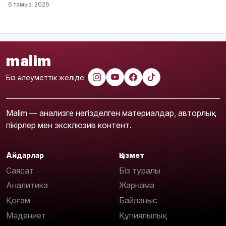
6 тамыз, 2026
malim
Біз әлеуметтік желіде:
Malim — анализге негізделген материалдар, авторлық
пікірлер мен эксклюзив контент.
Айдарлар
Қызмет
Саясат
Біз туралы
Аналитика
Жарнама
Қоғам
Байланыс
Мәдениет
Құпиялылық