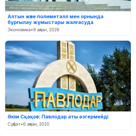
Алтын және полиметалл мен орнында
бұрғылау жұмыстары жалғасуда
Экономика
•
9 ақпан, 2026
Әкім Сқақов: Павлодар аты өзгермейді
Сұқбат
•
6 ақпан, 2020