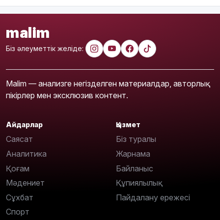
malim
Біз әлеуметтік желіде:
Malim — анализге негізделген материалдар, авторлық
пікірлер мен эксклюзив контент.
Айдарлар
Қызмет
Саясат
Біз туралы
Аналитика
Жарнама
Қоғам
Байланыс
Мәдениет
Құпиялылық
Сұхбат
Пайдалану ережесі
Спорт