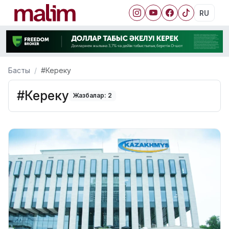
RU
Басты
#Кереку
#Кереку
Жазбалар: 2