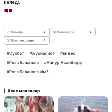
келеді.
🤍 Ұнайды
😞 Ұнамайды
3
0
😡 Шектен шыққан
0
#Сұхбат
#журналист
#видео
#Роза Бағланова
#Айнұр Асанберді
#Роза Бағланова кім?
Ұқсас мақалалар