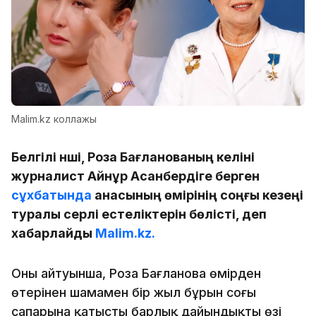
Malim.kz коллажы
Белгілі әнші, Роза Бағланованың келіні
журналист Айнұр Асанбердіге берген
сұхбатында
анасының өмірінің соңғы кезеңі
туралы әсерлі естеліктерін бөлісті, деп
хабарлайды
Malim.kz.
Оның айтуынша, Роза Бағланова өмірден
өтерінен шамамен бір жыл бұрын соңғы
сапарына қатысты барлық дайындықты өзі