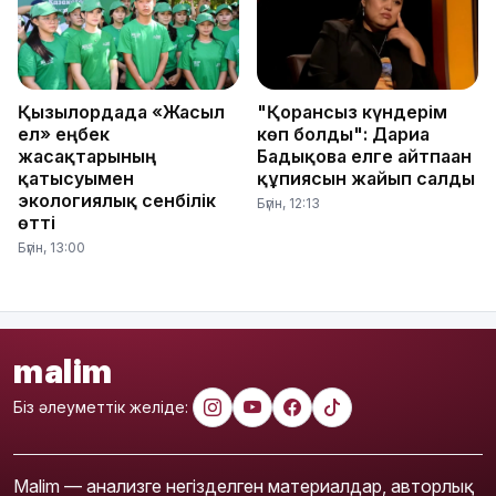
Қызылордада «Жасыл
"Қорғансыз күндерім
ел» еңбек
көп болды": Дариға
жасақтарының
Бадықова елге айтпаған
қатысуымен
құпиясын жайып салды
экологиялық сенбілік
Бүгін, 12:13
өтті
Бүгін, 13:00
malim
Біз әлеуметтік желіде:
Malim — анализге негізделген материалдар, авторлық