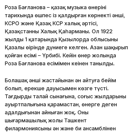
Роза Бағланова – қазақ музыка өнерінің
тарихында өшпес із қалдырған көрнекті әнші,
КСРО және Қазақ КСР халық әртісі,
Қазақстанның Халық Қаһарманы. Ол 1922
жылдың 1 қаңтарында Қызылорда облысының
Қазалы өңірінде дүниеге келген. Азан шақырып
қойған есімі – Үрбибі. Кейін өнер жолында
Роза Бағланова есімімен кеңінен танылды.
Болашақ әнші жастайынан ән айтуға бейім
болып, ерекше дауысымен көзге түсті.
Тағдырдың талай сынағына, соғыс жылдарының
ауыртпалығына қарамастан, өнерге деген
адалдығынан айныған жоқ. Оның
шығармашылық жолы Ташкент
филармониясының ән және би ансамблінен