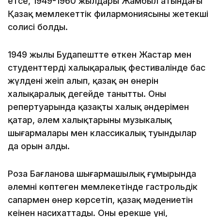
етсе, 1949-1960 жылдары Жамбыл атындағы
Қазақ мемлекеттік филармониясының жетекші
солисі болды.
1949 жылы Будапештте өткен Жастар мен
студенттердің халықаралық фестивалінде бас
жүлдені жеңіп алып, қазақ ән өнерін
халықаралық деңгейде танытты. Оның
репертуарында қазақтың халық әндерімен
қатар, әлем халықтарының музыкалық
шығармалары мен классикалық туындылар
да орын алды.
Роза Бағланова шығармашылық ғұмырында
әлемнің көптеген мемлекетінде гастрольдік
сапармен өнер көрсетіп, қазақ мәдениетін
кеңінен насихаттады. Оның ерекше үні,