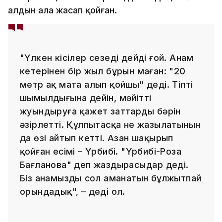
алдын ала жасап қойған.
"Үлкен кісілер сезеді дейді ғой. Анам
кетерінен бір жыл бұрын маған: "20
метр ақ мата алып қойшы" деді. Тіпті
шымылдығына дейін, мәйітті
жуындыруға қажет заттардың бәрін
әзірлетті. Құлпытасқа не жазылатынын
да өзі айтып кетті. Азан шақырып
қойған есімі – Үрбибі. "Үрбибі-Роза
Бағланова" деп жаздырасыңдар деді.
Біз анамыздың сол аманатын бұлжытпай
орындадық", – деді ол.