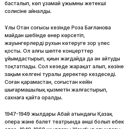
басталып, көп ұзамай ұжымның жетекші
солисіне айналды.
Ұлы Отан соғысы кезінде Роза Бағланова
майдан шебінде өнер көрсетіп,
жауынгерлердің рухын көтеруге зор үлес
қосты. Ол алғы шепте концерттер
ұйымдастырып, қиын жағдайда да ән айтуды
тоқтатпады. Сол кезеңде жарақат алып, көзіне
зақым келгені туралы деректер кездеседі.
Соған қарамастан, соғыстан кейін
шығармашылық қызметін жалғастырып,
сахнаға қайта оралды.
1947-1949 жылдары Абай атындағы Қазақ
опера және балет театрында әнші болып еңбек