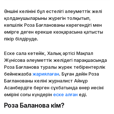
Әншінің келінінің бұл естелігі әлеуметтік желі
қолданушыларының жүрегін толқытып,
көпшілік Роза Бағланованың көрегендігі мен
өмірге деген ерекше көзқарасына қатысты
пікір білдіруде.
Еске сала кетейік, Халық әртісі Мақпал
Жүнісова әлеуметтік желідегі парақшасында
Роза Бағланова туралы жүрек тебірентерлік
бейнежазба
жариялаған
. Бұған дейін Роза
Бағланованың келіні журналист Айнұр
Асанбердіге берген сұхбатында өнер иесінің
өмірінің соңғы күндерін
еске алған
еді.
Роза Бағланова кім?