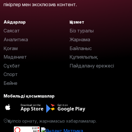
пікірлер мен эксклюзив контент.
Айдарлар
Қызмет
Саясат
Біз туралы
Аналитика
Жарнама
Қоғам
Байланыс
Мәдениет
Құпиялылық
Сұхбат
Пайдалану ережесі
Спорт
Бейне
Мобильді қосымшалар
Download on the
Get it on
App Store
Google Play
Қауіпсіз орнату, жарнамасыз хабарламалар.