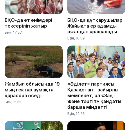
БҚО-да ет өнімдері
БҚО-да құтқарушылар
тексеріліп жатыр
Жайықта ер адамды
ажалдан арашалады
Бүгін, 17:57
Бүгін, 16:59
Жамбыл облысында 19
«Әділет» партиясы:
мың гектар аумақта
Қазақстан – зайырлы
қарасора өседі
мемлекет, ал «Заң
және тәртіп» қағидаты
Бүгін, 15:55
баршаға міндетті
Бүгін, 14:26