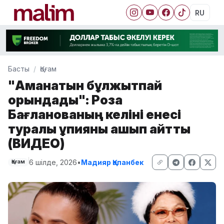
RU
Басты
Қоғам
"Аманатын бұлжытпай
орындадық": Роза
Бағланованың келіні енесі
туралы құпияны ашып айтты
(ВИДЕО)
6 шілде, 2026
•
Мадияр Қапанбек
Қоғам