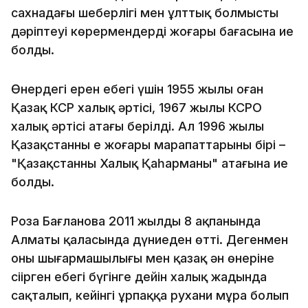
сахнадағы шеберлігі мен ұлттық болмысты
дәріптеуі көрермендердің жоғары бағасына ие
болды.
Өнердегі ерен еңбегі үшін 1955 жылы оған
Қазақ КСР халық әртісі, 1967 жылы КСРО
халық әртісі атағы берілді. Ал 1996 жылы
Қазақстанның ең жоғары марапаттарының бірі –
"Қазақстанның Халық Қаһарманы" атағына ие
болды.
Роза Бағланова 2011 жылдың 8 ақпанында
Алматы қаласында дүниеден өтті. Дегенмен
оның шығармашылығы мен қазақ ән өнеріне
сіңірген еңбегі бүгінге дейін халық жадында
сақталып, кейінгі ұрпаққа рухани мұра болып