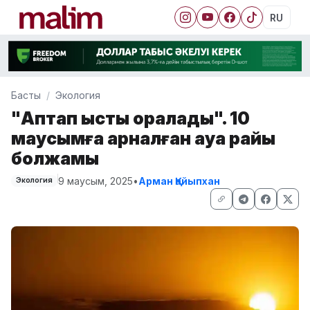
RU
Басты
Экология
"Аптап ыстық оралады". 10
маусымға арналған ауа райы
болжамы
9 маусым, 2025
•
Арман Қайыпхан
Экология