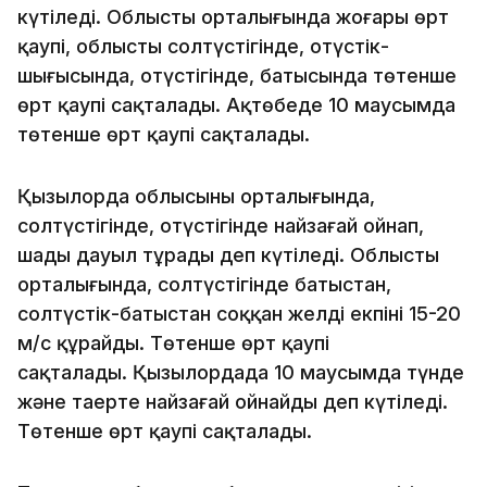
күтіледі. Облыстың орталығында жоғары өрт
қаупі, облыстың солтүстігінде, оңтүстік-
шығысында, оңтүстігінде, батысында төтенше
өрт қаупі сақталады. Ақтөбеде 10 маусымда
төтенше өрт қаупі сақталады.
Қызылорда облысының орталығында,
солтүстігінде, оңтүстігінде найзағай ойнап,
шаңды дауыл тұрады деп күтіледі. Облыстың
орталығында, солтүстігінде батыстан,
солтүстік-батыстан соққан желдің екпіні 15-20
м/с құрайды. Төтенше өрт қаупі
сақталады. Қызылордада 10 маусымда түнде
және таңертең найзағай ойнайды деп күтіледі.
Төтенше өрт қаупі сақталады.