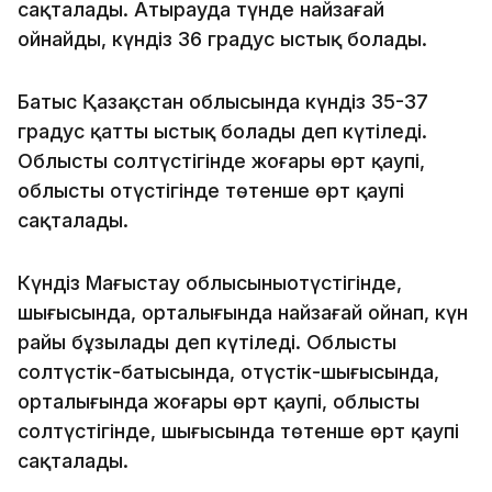
сақталады. Атырауда түнде найзағай
ойнайды, күндіз 36 градус ыстық болады.
Батыс Қазақстан облысында күндіз 35-37
градус қатты ыстық болады деп күтіледі.
Облыстың солтүстігінде жоғары өрт қаупі,
облыстың оңтүстігінде төтенше өрт қаупі
сақталады.
Күндіз Маңғыстау облысыныңоңтүстігінде,
шығысында, орталығында найзағай ойнап, күн
райы бұзылады деп күтіледі. Облыстың
солтүстік-батысында, оңтүстік-шығысында,
орталығында жоғары өрт қаупі, облыстың
солтүстігінде, шығысында төтенше өрт қаупі
сақталады.