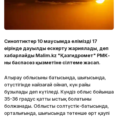
Синоптиктер 10 маусымда еліміздің 17
өңірінде дауылды ескерту жариялады, деп
хабарлайды Malim.kz "Қазгидромет" РМК-
ның баспасөз қызметіне сілтеме жасап.
Атырау облысының батысында, шығысында,
оңтүстігінде найзағай ойнап, күн райы
бұзылады деп күтіледі. Күндіз облыс бойынша
35-36 градус қатты ыстық болатыны
болжанады. Облыстың солтүстік-батысында,
орталығында, шығысында төтенше өрт қаупі