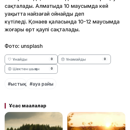
сақталады. Алматыда 10 маусымда кей
уақытта найзағай ойнайды деп
күтіледі. Қонаев қаласында 10-12 маусымда
жоғары өрт қаупі сақталады.
Фото: unsplash
🤍 Ұнайды
😞 Ұнамайды
0
0
😡 Шектен шыққан
0
#ыстық
#ауа райы
Ұқсас мақалалар