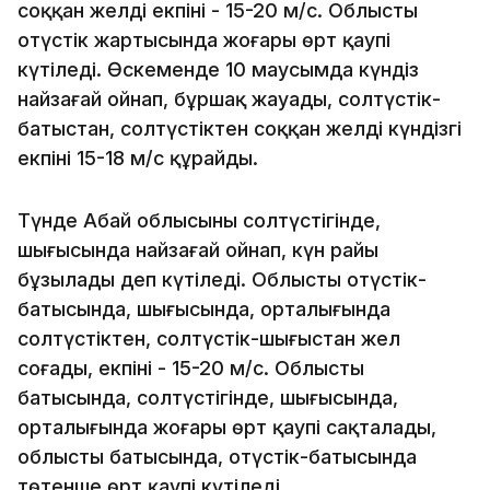
соққан желдің екпіні - 15-20 м/с. Облыстың
оңтүстік жартысында жоғары өрт қаупі
күтіледі. Өскеменде 10 маусымда күндіз
найзағай ойнап, бұршақ жауады, солтүстік-
батыстан, солтүстіктен соққан желдің күндізгі
екпіні 15-18 м/с құрайды.
Түнде Абай облысының солтүстігінде,
шығысында найзағай ойнап, күн райы
бұзылады деп күтіледі. Облыстың оңтүстік-
батысында, шығысында, орталығында
солтүстіктен, солтүстік-шығыстан жел
соғады, екпіні - 15-20 м/с. Облыстың
батысында, солтүстігінде, шығысында,
орталығында жоғары өрт қаупі сақталады,
облыстың батысында, оңтүстік-батысында
төтенше өрт қаупі күтіледі.