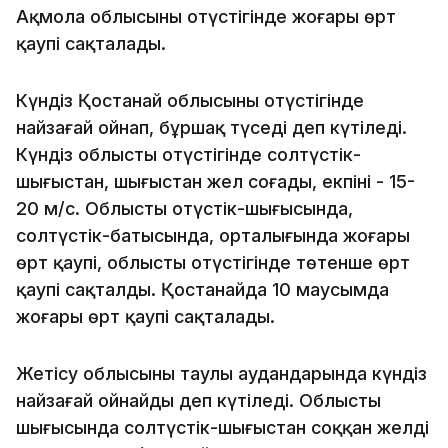
Ақмола облысының оңтүстігінде жоғары өрт
қаупі сақталады.
Күндіз Қостанай облысының оңтүстігінде
найзағай ойнап, бұршақ түседі деп күтіледі.
Күндіз облыстың оңтүстігінде солтүстік-
шығыстан, шығыстан жел соғады, екпіні - 15-
20 м/с. Облыстың оңтүстік-шығысында,
солтүстік-батысында, орталығында жоғары
өрт қаупі, облыстың оңтүстігінде төтенше өрт
қаупі сақталды. Қостанайда 10 маусымда
жоғары өрт қаупі сақталады.
Жетісу облысының таулы аудандарында күндіз
найзағай ойнайды деп күтіледі. Облыстың
шығысында солтүстік-шығыстан соққан желдің