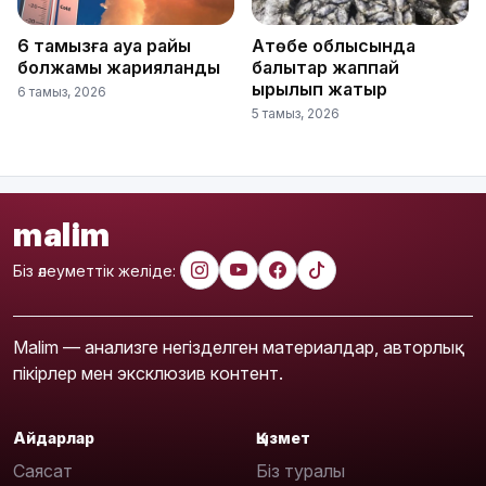
6 тамызға ауа райы
Ақтөбе облысында
болжамы жарияланды
балықтар жаппай
қырылып жатыр
6 тамыз, 2026
5 тамыз, 2026
malim
Біз әлеуметтік желіде:
Malim — анализге негізделген материалдар, авторлық
пікірлер мен эксклюзив контент.
Айдарлар
Қызмет
Саясат
Біз туралы