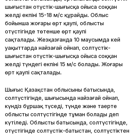
шығыстан оңтүстік-шығысқа ойыса соққан
желдің екпіні 15-18 м/с құрайды. Облыс
бойынша жоғары өрт қаупі, облыстың
оңтүстігінде төтенше өрт қаупі
сақталады. Жезқазғанда 10 маусымда кей
уақыттарда найзағай ойнап, солтүстік-
шығыстан оңтүстік-шығысқа ойыса соққан
желдің түндегі екпіні 15 м/с болады. Жоғары
өрт қаупі сақталады.
Шығыс Қазақстан облысының батысында,
солтүстігінде, шығысында найзағай ойнап,
күндіз бұршақ түседі, түнде және таңертең
облыстың солтүстігінде тұман болады деп
күтіледі. Облыстың батысында, солтүстігінде,
оңтүстігінде солтүстік-батыстан, солтүстіктен