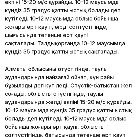
екпіні 15-20 м/с құрайды. 10-12 маусымда
күндіз 35 градус қатты ыстық болады деп
күтіледі. 10-12 маусымда облыс бойынша
жоғары өрт қаупі, өңірдің солтүстігінде,
шығысында төтенше өрт қаупі
сақталады. Талдықорғанда 10-12 маусымда
күндіз 35 градус қатты ыстық сақталады.
Алматы облысының оңтүстігінде, таулы
аудандарында найзағай ойнап, күн райы
бұзылады деп күтіледі. Оңтүстік-батыстан жел
соғады, облыстың оңтүстігінде, таулы
аудандарында желдің екпіні 15-20 м/с құрайды.
10-12 маусымда күндіз 35 градус қатты ыстық
болады деп күтіледі. 10-12 маусымда облыс
бойынша жоғары өрт қаупі, облыстың
солтүстігінде, батысында төтенше өрт қаупі