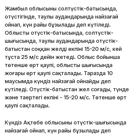
Жамбыл облысының солтүстік-батысында,
оңтүстігінде, таулы аудандарында найзағай
ойнап, күн райы бұзылады деп күтіледі.
Облыстың оңтүстік-батысында, солтүстік-
шығысында, таулы аудандарында оңтүстік-
батыстан соққан желдің екпіні 15-20 м/с, кей
тұста 25 м/с дейін жетеді. Облыс бойынша
төтенше өрт қаупі, облыстың шығысында
жоғары өрт қаупі сақталады. Таразда 10
маусымда күндіз найзағай ойнайды деп
күтіледі. Оңтүстік-батыстан жел соғады, түнде
және таңертеңгі екпіні - 15-20 м/с. Төтенше өрт
қаупі сақталады.
Күндіз Ақтөбе облысының оңтүстік-шығысында
найзағай ойнап, күн райы бұзылады деп