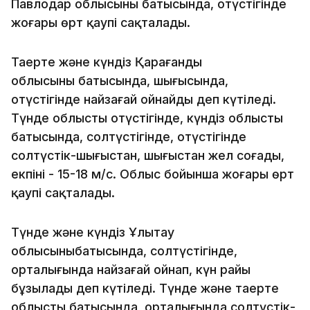
Павлодар облысының батысында, оңтүстігінде
жоғары өрт қаупі сақталады.
Таңертең және күндіз Қарағанды
облысының батысында, шығысында,
оңтүстігінде найзағай ойнайды деп күтіледі.
Түнде облыстың оңтүстігінде, күндіз облыстың
батысында, солтүстігінде, оңтүстігінде
солтүстік-шығыстан, шығыстан жел соғады,
екпіні - 15-18 м/с. Облыс бойынша жоғары өрт
қаупі сақталады.
Түнде және күндіз Ұлытау
облысыныңбатысында, солтүстігінде,
орталығында найзағай ойнап, күн райы
бұзылады деп күтіледі. Түнде және таңертең
облыстың батысында, орталығында солтүстік-