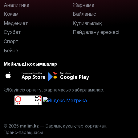
Аналитика
Жарнама
Қоғам
Байланыс
Мәдениет
Құпиялылық
Сұхбат
Пайдалану ережесі
Спорт
Бейне
Мобильді қосымшалар
Download on the
Get it on
App Store
Google Play
Қауіпсіз орнату, жарнамасыз хабарламалар.
© 2025
malim.kz
— Барлық құқықтар қорғалған.
Прайс-парақшасы