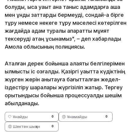
болуды, қысқа уақыт қана таныс адамдарға ақша
мен құнды заттарды бермеуді, сондай-ақ бірге
тұру немесе некеге тұру мәселесі көтерілген
жағдайда адам туралы ақпаратты мұқият
тексеруді қатаң ұсынамыз", – деп хабарлады
Ақмола облысының полициясы.
Аталған дерек бойынша алаяқтық белгілерімен
қылмыстық іс қозғалды. Қазіргі уақытта күдіктінің
жүрген жерін анықтауға бағытталған жедел-
іздестіру шаралары жүргізіліп жатыр. Тергеу
қорытындысы бойынша процессуалдық шешім
қабылданады.
🤍 Ұнайды
😞 Ұнамайды
0
0
😡 Шектен шыққан
0