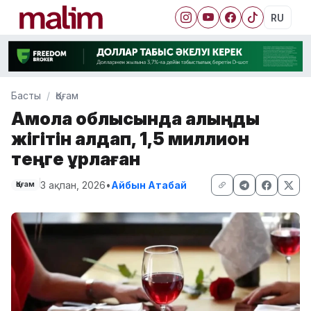
RU
Басты
Қоғам
Ақмола облысында қалыңдық
жігітін алдап, 1,5 миллион
теңге ұрлаған
3 ақпан, 2026
•
Айбын Атабай
Қоғам