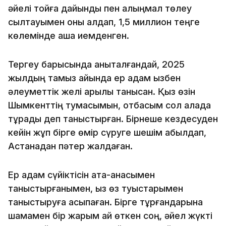
әйелі тойға дайындық пен қалыңмал төлеу
сылтауымен оны алдап, 1,5 миллион теңге
көлемінде ақша иемденген.
Тергеу барысында анықталғандай, 2025
жылдың тамыз айында ер адам қызбен
әлеуметтік желі арқылы танысқан. Қыз өзін
Шымкенттің тумасымын, отбасым сол қалада
тұрады деп таныстырған. Бірнеше кездесуден
кейін жұп бірге өмір сүруге шешім қабылдап,
Астанадан пәтер жалдаған.
Ер адам сүйіктісін ата-анасымен
таныстырғанымен, қыз өз туыстарымен
таныстыруға асықпаған. Бірге тұрғандарына
шамамен бір жарым ай өткен соң, әйел жүкті