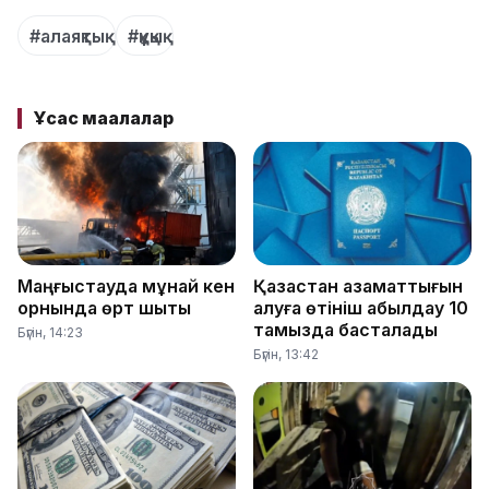
#алаяқтық
#құқық
Ұқсас мақалалар
Маңғыстауда мұнай кен
Қазақстан азаматтығын
орнында өрт шықты
алуға өтініш қабылдау 10
тамызда басталады
Бүгін, 14:23
Бүгін, 13:42