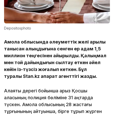
Depositosphoto
Ақмола облысында әлеуметтік желі арқылы
танысқан қалыңдығына сенген ер адам 1,5
миллион теңгесінен айырылды. Қалыңмал
мен той дайындығын сылтау еткен әйел
кейін із-түзсіз жоғалып кеткен. Бұл
туралы Stan.kz ақпарат агенттігі жазды.
Алаяқтық дерегі бойынша арыз Қосшы
қаласының полиция бөліміне 31 қаңтарда
түскен. Ақмола облысының 28 жастағы
тұрғынының айтуынша, бірге тұрып жүрген