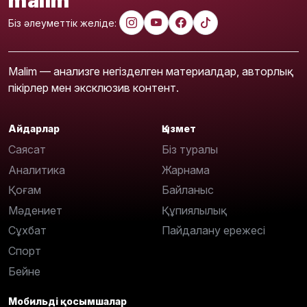
malim
Біз әлеуметтік желіде:
Malim — анализге негізделген материалдар, авторлық
пікірлер мен эксклюзив контент.
Айдарлар
Қызмет
Саясат
Біз туралы
Аналитика
Жарнама
Қоғам
Байланыс
Мәдениет
Құпиялылық
Сұхбат
Пайдалану ережесі
Спорт
Бейне
Мобильді қосымшалар