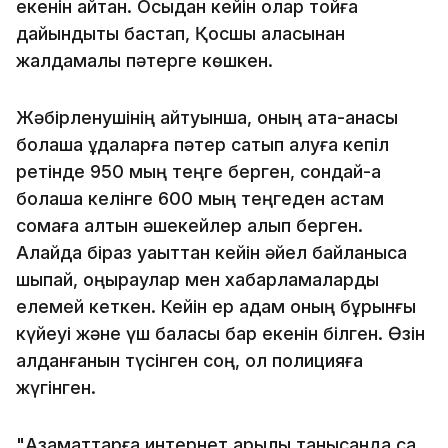
екенін айтқан. Осыдан кейін олар тойға
дайындықты бастап, Қосшы қаласынан
жалдамалы пәтерге көшкен.
Жәбірленушінің айтуынша, оның ата-анасы
болашақ құдаларға пәтер сатып алуға кепіл
ретінде 950 мың теңге берген, сондай-ақ
болашақ келінге 600 мың теңгеден астам
сомаға алтын әшекейлер алып берген.
Алайда біраз уақыттан кейін әйел байланысқа
шықпай, қоңыраулар мен хабарламаларды
елемей кеткен. Кейін ер адам оның бұрынғы
күйеуі және үш баласы бар екенін білген. Өзін
алданғанын түсінген соң, ол полицияға
жүгінген.
"Азаматтарға интернет арқылы танысқанда сақ