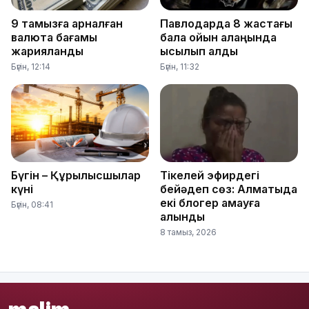
9 тамызға арналған
Павлодарда 8 жастағы
валюта бағамы
бала ойын алаңында
жарияланды
қысылып қалды
Бүгін, 12:14
Бүгін, 11:32
Бүгін – Құрылысшылар
Тікелей эфирдегі
күні
бейәдеп сөз: Алматыда
екі блогер қамауға
Бүгін, 08:41
алынды
8 тамыз, 2026