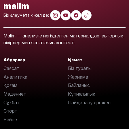
malim
Біз әлеуметтік желіде:
Malim — анализге негізделген материалдар, авторлық
пікірлер мен эксклюзив контент.
Айдарлар
Қызмет
Саясат
Біз туралы
Аналитика
Жарнама
Қоғам
Байланыс
Мәдениет
Құпиялылық
Сұхбат
Пайдалану ережесі
Спорт
Бейне