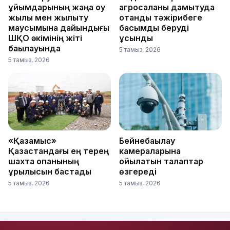
ұйымдарының жаңа оқу
агросаланы дамытуда
жылы мен жылыту
отандық тәжірибеге
маусымына дайындығы
басымдық беруді
ШҚО әкімінің жіті
ұсынды
бақылауында
5 тамыз, 2026
5 тамыз, 2026
«Қазақмыс»
Бейнебақылау
Қазақстандағы ең терең
камераларына
шахта оқпанының
қойылатын талаптар
құрылысын бастады
өзгереді
5 тамыз, 2026
5 тамыз, 2026