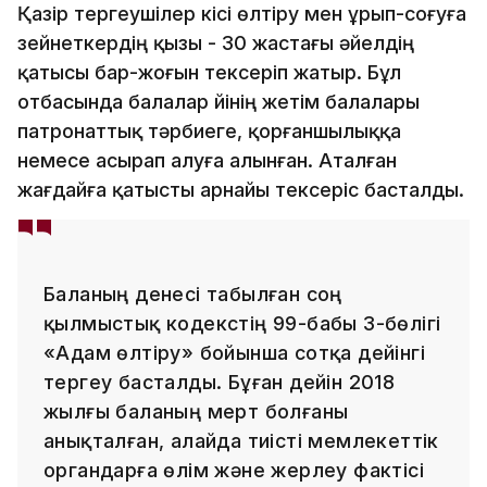
Қазір тергеушілер кісі өлтіру мен ұрып-соғуға
зейнеткердің қызы - 30 жастағы әйелдің
қатысы бар-жоғын тексеріп жатыр. Бұл
отбасында балалар үйінің жетім балалары
патронаттық тәрбиеге, қорғаншылыққа
немесе асырап алуға алынған. Аталған
жағдайға қатысты арнайы тексеріс басталды.
Баланың денесі табылған соң
қылмыстық кодекстің 99-бабы 3-бөлігі
«Адам өлтіру» бойынша сотқа дейінгі
тергеу басталды. Бұған дейін 2018
жылғы баланың мерт болғаны
анықталған, алайда тиісті мемлекеттік
органдарға өлім және жерлеу фактісі