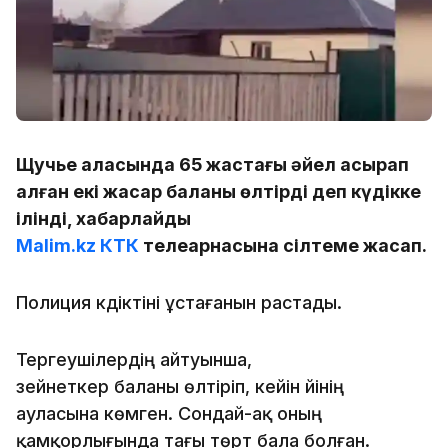
Щучье қаласында 65 жастағы әйел асырап
алған екі жасар баланы өлтірді деп күдікке
ілінді, хабарлайды
Malim.kz
КТК
телеарнасына сілтеме жасап.
Полиция күдіктіні ұстағанын растады.
Тергеушілердің айтуынша,
зейнеткер баланы өлтіріп, кейін үйінің
ауласына көмген. Сондай-ақ оның
қамқорлығында тағы төрт бала болған.