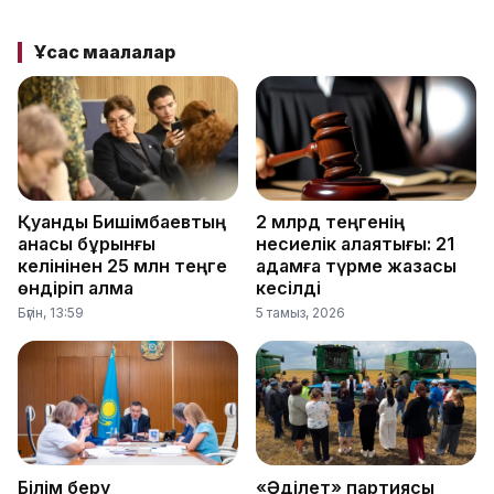
Ұқсас мақалалар
Қуандық Бишімбаевтың
2 млрд теңгенің
анасы бұрынғы
несиелік алаяқтығы: 21
келінінен 25 млн теңге
адамға түрме жазасы
өндіріп алмақ
кесілді
Бүгін, 13:59
5 тамыз, 2026
Білім беру
«Әділет» партиясы