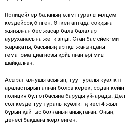
Полицейлер баланың өлімі туралы мүлдем
кездейсоқ білген. Өткен аптада соққыға
жығылған бес жасар бала балалар
ауруханасына жеткізілді. Оған бас сүйек-ми
жарақаты, басының артқы жағындағы
гематома диагнозы қойылған әрі миы
шайқалған.
Асырап алғушы асығып, туу туралы куәлікті
араластырып алған болса керек, содан кейін
полиция бұл отбасына баруды ұйғарады. Дәл
сол кезде туу туралы куәліктің иесі 4 жыл
бұрын қайтыс болғанын анықтаған. Оның
денесі бақшаға жерленген.