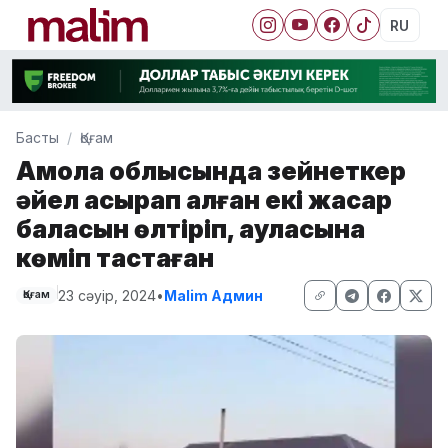
RU
Басты
Қоғам
Ақмола облысында зейнеткер
әйел асырап алған екі жасар
баласын өлтіріп, ауласына
көміп тастаған
23 сәуір, 2024
•
Malim Админ
Қоғам