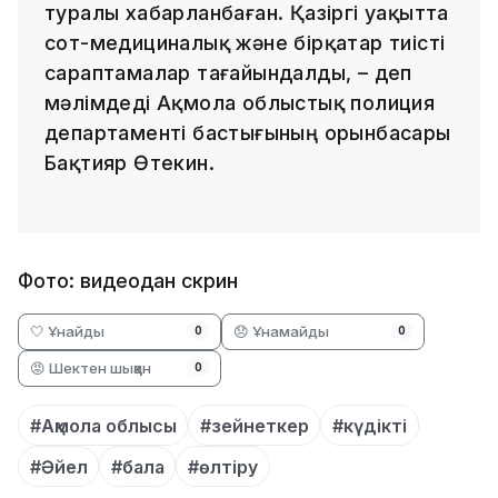
туралы хабарланбаған. Қазіргі уақытта
сот-медициналық және бірқатар тиісті
сараптамалар тағайындалды, – деп
мәлімдеді Ақмола облыстық полиция
департаменті бастығының орынбасары
Бақтияр Өтекин.
Фото: видеодан скрин
🤍 Ұнайды
😞 Ұнамайды
0
0
😡 Шектен шыққан
0
#Ақмола облысы
#зейнеткер
#күдікті
#Әйел
#бала
#өлтіру