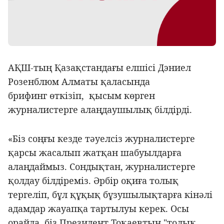
АҚШ-тың Қазақстандағы елшісі Дэниел
Розенблюм Алматы қаласында
брифинг өткізіп, қысым көрген
журналистерге алаңдаушылық білдірді.
«Біз соңғы кезде тәуелсіз журналистерге
қарсы жасалып жатқан шабуылдарға
алаңдаймыз. Сондықтан, журналистерге
қолдау білдіреміз. Әрбір оқиға толық
тергеліп, бұл құқық бұзушылықтарға кінәлі
адамдар жауапқа тартылуы керек. Осы
орайда, біз Президент Тоқаевтың "толық