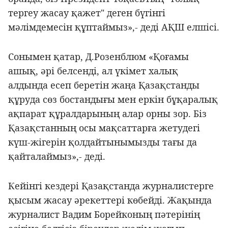
тергеу жасау қажет" деген бүгінгі
мәлімдемесін құптаймыз»,- деді АҚШ елшісі.
Сонымен қатар, Д.Розенблюм «Қоғамы
ашық, әрі белсенді, ал үкімет халық
алдында есеп беретін жаңа Қазақстанды
құруда сөз бостандығы мен еркін бұқаралық
ақпарат құралдарының алар орны зор. Біз
Қазақстанның осы мақсаттарға жетудегі
күш-жігерін қолдайтынымызды тағы да
қайталаймыз»,- деді.
Кейінгі кездері Қазақстанда журналистерге
қысым жасау әрекеттері көбейді. Жақында
журналист Вадим Борейконың пәтерінің