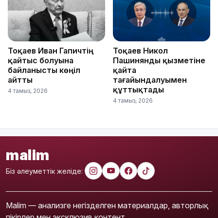
Тоқаев Иван Гапичтің
Тоқаев Никол
қайтыс болуына
Пашинянды қызметіне
байланысты көңіл
қайта
айтты
тағайындалуымен
құттықтады
4 тамыз, 2026
4 тамыз, 2026
malim
Біз әлеуметтік желіде:
Malim — анализге негізделген материалдар, авторлық
пікірлер мен эксклюзив контент.