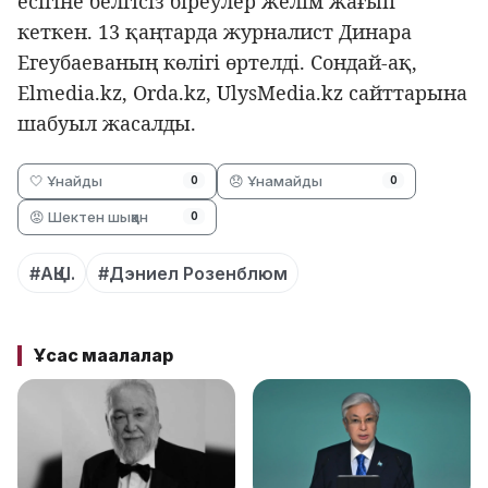
есігіне белгісіз біреулер желім жағып
кеткен. 13 қаңтарда журналист Динара
Егеубаеваның көлігі өртелді. Сондай-ақ,
Elmedia.kz, Orda.kz,
U
lysMedia.kz сайттарына
шабуыл жасалды.
🤍 Ұнайды
😞 Ұнамайды
0
0
😡 Шектен шыққан
0
#АҚШ.
#Дэниел Розенблюм
Ұқсас мақалалар