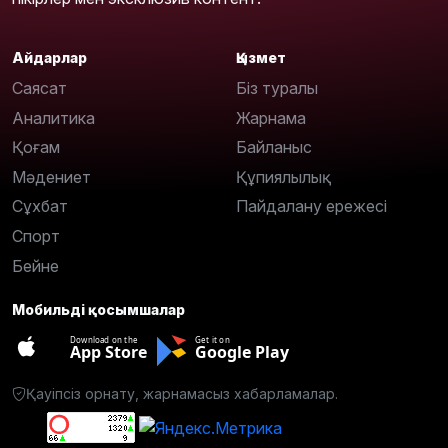
Айдарлар
Қызмет
Саясат
Біз туралы
Аналитика
Жарнама
Қоғам
Байланыс
Мәдениет
Құпиялылық
Сұхбат
Пайдалану ережесі
Спорт
Бейне
Мобильді қосымшалар
Download on the
Get it on
App Store
Google Play
Қауіпсіз орнату, жарнамасыз хабарламалар.