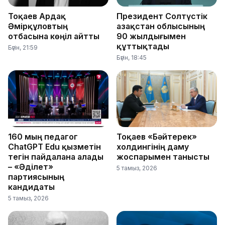
Тоқаев Ардақ
Президент Солтүстік
Әмірқұловтың
Қазақстан облысының
отбасына көңіл айтты
90 жылдығымен
құттықтады
Бүгін, 21:59
Бүгін, 18:45
160 мың педагог
Тоқаев «Бәйтерек»
ChatGPT Edu қызметін
холдингінің даму
тегін пайдалана алады
жоспарымен танысты
– «Әділет»
5 тамыз, 2026
партиясының
кандидаты
5 тамыз, 2026