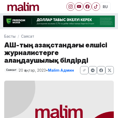
RU
Басты
Саясат
АҚШ-тың Қазақстандағы елшісі
журналистерге
алаңдаушылық білдірді
20 қаңтар, 2023
•
Malim Админ
Саясат