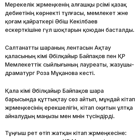
Мерекелік жәрмеңкенің алғашқы рәсімі қазақ
әдебиетінің көрнекті тұлғасы, мемлекет және
қоғам қайраткері Әбіш Кекілбаев
ескерткішіне гүл шоқтарын қоюдан басталды.
Салтанатты шараның лентасын Ақтау
қаласының әкімі Әбілқайыр Байпақов пен ҚР
Мемлекеттік сыйлығының лауреаты, жазушы-
драматург Роза Мұқанова кесті.
Қала әкімі Әбілқайыр Байпақов шара
барысында құттықтау сөз айтып, мұндай кітап
жәрмеңкесінің ерекшелігін, кітап оқитын ұлтқа
айналудың маңызы мен мәнін түсіндірді.
Тұңғыш рет өтіп жатқан кітап жәрмеңкесіне: