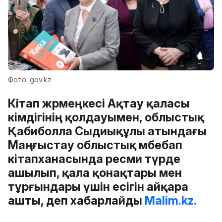
Фото: gov.kz
Кітап жәрмеңкесі Ақтау қаласы
әкімдігінің қолдауымен, облыстық
Қабиболла Сыдиықұлы атындағы
Маңғыстау облыстық әмбебап
кітапханасында ресми түрде
ашылып, қала қонақтары мен
тұрғындары үшін есігін айқара
ашты, деп хабарлайды
Malim.kz.