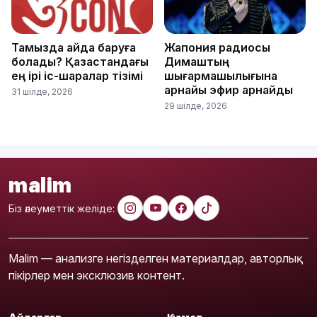
Тамызда қайда баруға
Жапония радиосы
болады? Қазақстандағы
Димаштың
ең ірі іс-шаралар тізімі
шығармашылығына
арнайы эфир арнайды
31 шілде, 2026
29 шілде, 2026
malim
Біз әлеуметтік желіде:
Malim — анализге негізделген материалдар, авторлық
пікірлер мен эксклюзив контент.