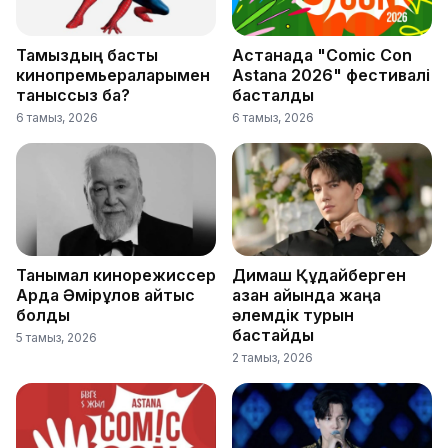
Тамыздың басты
Астанада "Comic Con
кинопремьераларымен
Astana 2026" фестивалі
таныссыз ба?
басталды
6 тамыз, 2026
6 тамыз, 2026
Танымал кинорежиссер
Димаш Құдайберген
Ардақ Әмірқұлов қайтыс
қазан айында жаңа
болды
әлемдік турын
бастайды
5 тамыз, 2026
2 тамыз, 2026