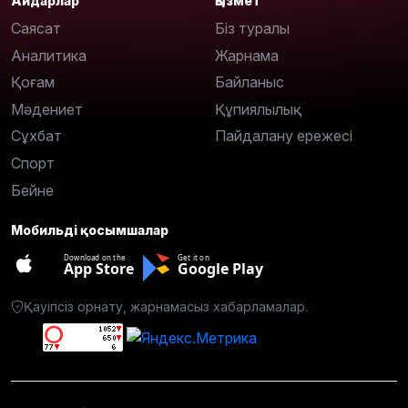
Айдарлар
Қызмет
Саясат
Біз туралы
Аналитика
Жарнама
Қоғам
Байланыс
Мәдениет
Құпиялылық
Сұхбат
Пайдалану ережесі
Спорт
Бейне
Мобильді қосымшалар
Download on the
Get it on
App Store
Google Play
Қауіпсіз орнату, жарнамасыз хабарламалар.