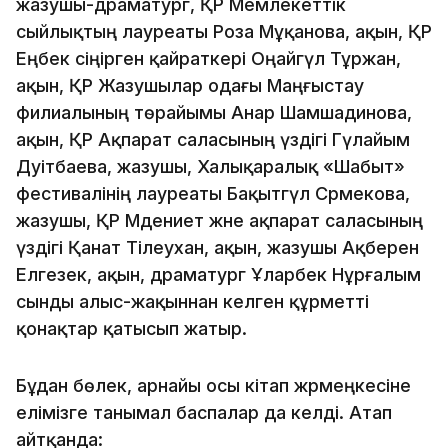
жазушы-драматург, ҚР Мемлекеттік
сыйлықтың лауреаты Роза Мұқанова, ақын, ҚР
Еңбек сіңірген қайраткері Оңайгүл Тұржан,
ақын, ҚР Жазушылар одағы Маңғыстау
филиалының төрайымы Анар Шамшадинова,
ақын, ҚР Ақпарат саласының үздігі Гүлайым
Дәуітбаева, жазушы, Халықаралық «Шабыт»
фестивалінің лауреаты Бақытгүл Сәрмекова,
жазушы, ҚР Мәдениет және ақпарат саласының
үздігі Қанат Тілеухан, ақын, жазушы Ақберен
Елгезек, ақын, драматург Ұларбек Нұрғалым
сынды алыс-жақыннан келген құрметті
қонақтар қатысып жатыр.
Бұдан бөлек, арнайы осы кітап жәрмеңкесіне
елімізге танымал баспалар да келді. Атап
айтқанда: