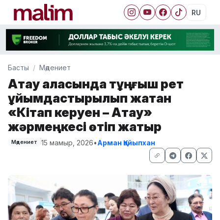
RU
Басты
Мәдениет
Ақтау қаласында тұңғыш рет
ұйымдастырылып жатқан
«Кітап керуен – Ақтау»
жәрмеңкесі өтіп жатыр
15 мамыр, 2026
•
Арман Қайыпхан
Мәдениет