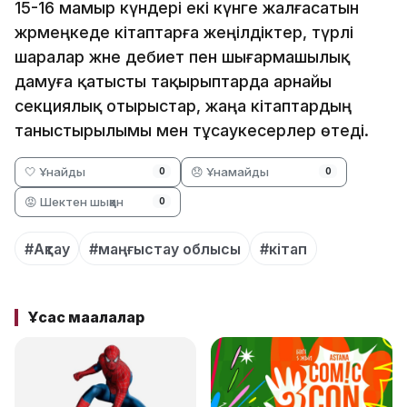
15-16 мамыр күндері екі күнге жалғасатын
жәрмеңкеде кітаптарға жеңілдіктер, түрлі
шаралар және әдебиет пен шығармашылық
дамуға қатысты тақырыптарда арнайы
секциялық отырыстар, жаңа кітаптардың
таныстырылымы мен тұсаукесерлер өтеді.
🤍 Ұнайды
😞 Ұнамайды
0
0
😡 Шектен шыққан
0
#Ақтау
#маңғыстау облысы
#кітап
Ұқсас мақалалар