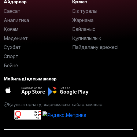
Айдарлар
Қызмет
Саясат
Біз туралы
Аналитика
Жарнама
Қоғам
Байланыс
Мәдениет
Құпиялылық
Сұхбат
Пайдалану ережесі
Спорт
Бейне
Мобильді қосымшалар
Download on the
Get it on
App Store
Google Play
Қауіпсіз орнату, жарнамасыз хабарламалар.