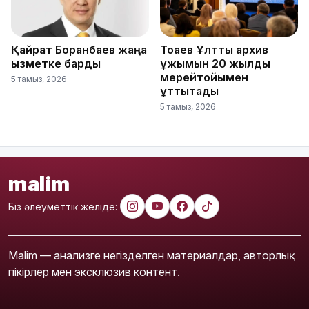
Қайрат Боранбаев жаңа
Тоқаев Ұлттық архив
қызметке барды
ұжымын 20 жылдық
мерейтойымен
5 тамыз, 2026
құттықтады
5 тамыз, 2026
malim
Біз әлеуметтік желіде:
Malim — анализге негізделген материалдар, авторлық
пікірлер мен эксклюзив контент.