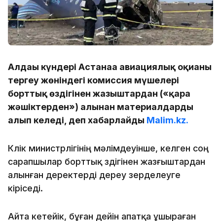
Алдағы күндері Астанаға авиациялық оқиғаны
тергеу жөніндегі комиссия мүшелері
борттық өздігінен жазғыштардан («қара
жәшіктерден») алынған материалдарды
алып келеді, деп хабарлайды
Malim.kz.
Көлік министрлігінің мәлімдеуінше, келген соң
сарапшылар борттық өздігінен жазғыштардан
алынған деректерді дереу зерделеуге
кіріседі.
Айта кетейік, бұған дейін апатқа ұшыраған