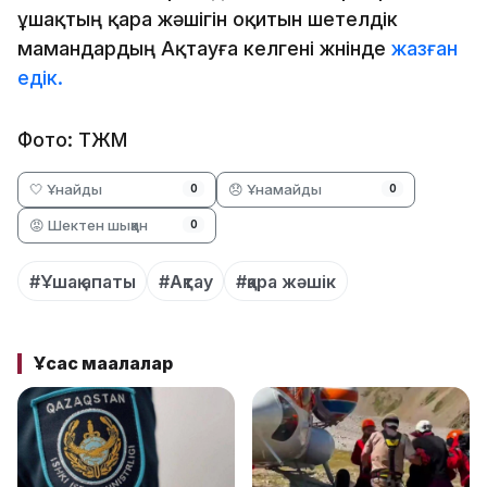
ұшақтың қара жәшігін оқитын шетелдік
мамандардың Ақтауға келгені жөнінде
жазған
едік.
Фото: ТЖМ
🤍 Ұнайды
😞 Ұнамайды
0
0
😡 Шектен шыққан
0
#Ұшақ апаты
#Ақтау
#қара жәшік
Ұқсас мақалалар