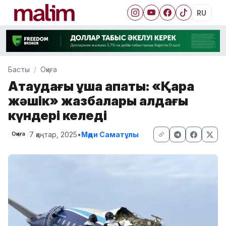
RU
Басты
Оқиға
Ақтаудағы ұшақ апаты: «Қара
жәшік» жазбалары алдағы
күндері келеді
7 қаңтар, 2025
•
Мәди Саматұлы
Оқиға