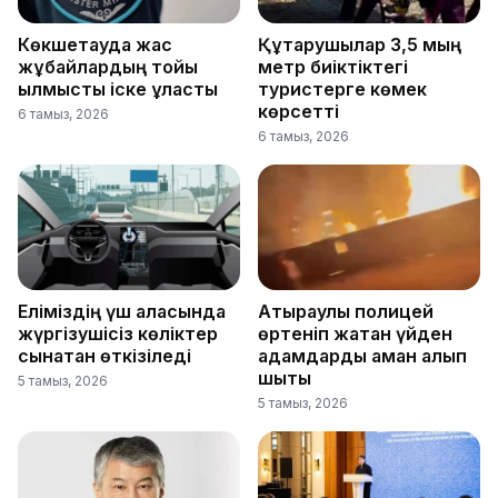
Көкшетауда жас
Құтқарушылар 3,5 мың
жұбайлардың тойы
метр биіктіктегі
қылмыстық іске ұласты
туристерге көмек
көрсетті
6 тамыз, 2026
6 тамыз, 2026
Еліміздің үш қаласында
Атыраулық полицей
жүргізушісіз көліктер
өртеніп жатқан үйден
сынақтан өткізіледі
адамдарды аман алып
шықты
5 тамыз, 2026
5 тамыз, 2026