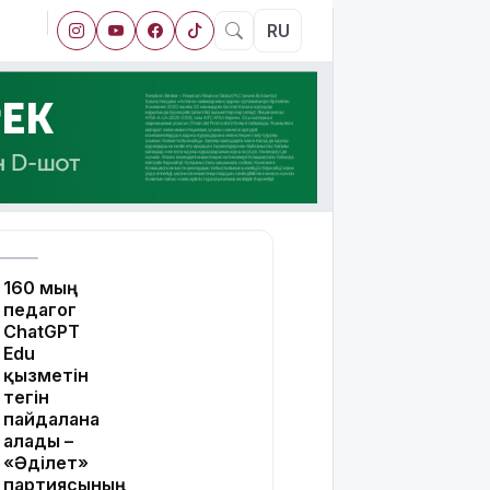
RU
160 мың
педагог
ChatGPT
Edu
қызметін
тегін
пайдалана
алады –
«Әділет»
партиясының