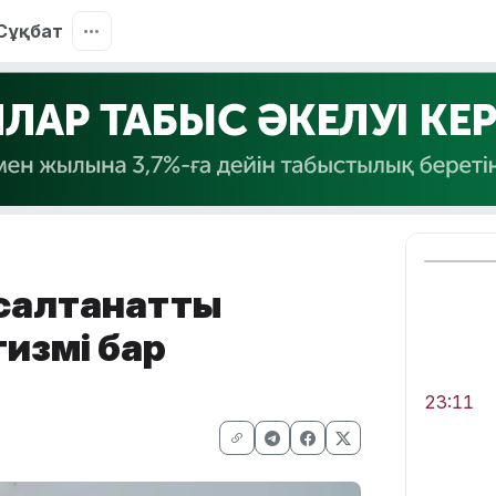
Сұқбат
-салтанатты
тизмі бар
23:11