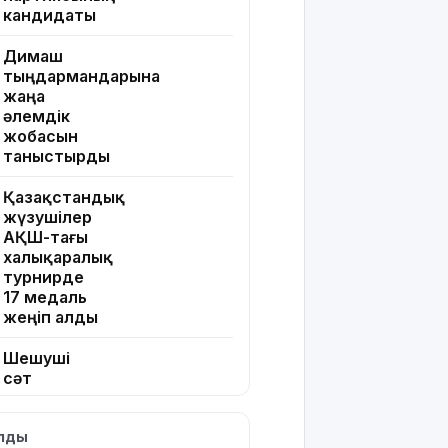
кандидаты
Димаш
тыңдармандарына
жаңа
әлемдік
жобасын
таныстырды
Қазақстандық
жүзушілер
АҚШ-тағы
халықаралық
турнирде
17 медаль
жеңіп алды
Шешуші
сәт
жақындады:
Грант
ылды
иегерлерінің