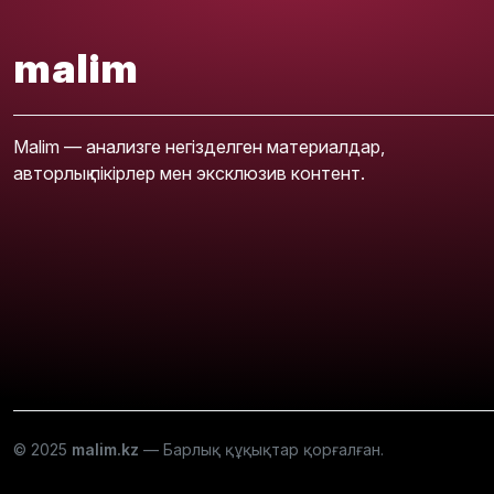
malim
Malim — анализге негізделген материалдар,
авторлық пікірлер мен эксклюзив контент.
© 2025
malim.kz
— Барлық құқықтар қорғалған.