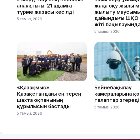
алаяқтығы: 21 адамға
жаңа оқу жылы м
түрме жазасы кесілді
жылыту маусым
дайындығы ШҚО ә
5 тамыз, 2026
жіті бақылауынд
5 тамыз, 2026
«Қазақмыс»
Бейнебақылау
Қазақстандағы ең терең
камераларына қ
шахта оқпанының
талаптар өзгереді
құрылысын бастады
5 тамыз, 2026
5 тамыз, 2026