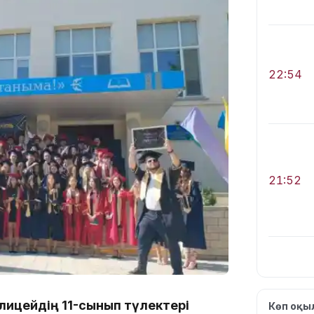
22:54
21:52
21:30
лицейдің 11-сынып түлектері
Көп оқ