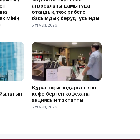
ен
агросаланы дамытуда
ына
отандық тәжірибеге
кімінің
басымдық беруді ұсынды
а
5 тамыз, 2026
18:25
Құран оқығандарға тегін
ойылатын
кофе берген кофехана
акциясын тоқтатты
18:10
5 тамыз, 2026