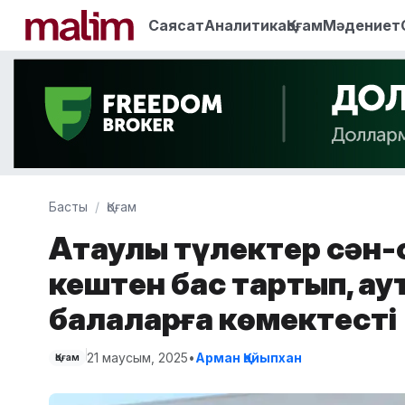
Саясат
Аналитика
Қоғам
Мәдениет
Басты
Қоғам
Ақтаулық түлектер сән
кештен бас тартып, ау
балаларға көмектесті
21 маусым, 2025
•
Арман Қайыпхан
Қоғам