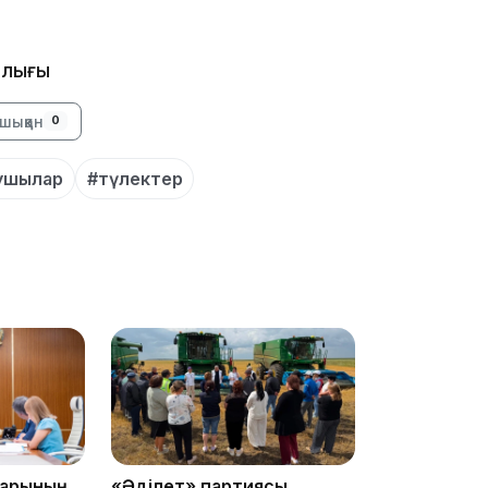
алығы
шыққан
0
18:41
ушылар
#түлектер
18:40
18:35
дарының
«Әділет» партиясы