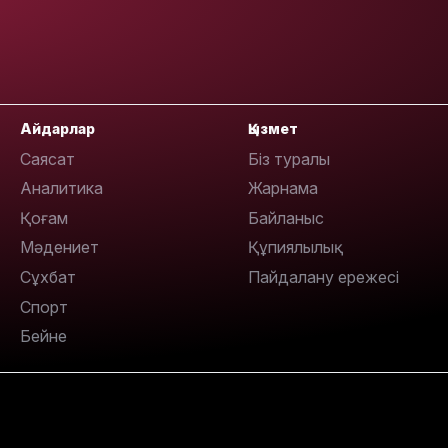
18:00
Айдарлар
Қызмет
Саясат
Біз туралы
Аналитика
Жарнама
17:47
Қоғам
Байланыс
Мәдениет
Құпиялылық
Сұхбат
Пайдалану ережесі
Спорт
17:30
Бейне
17:21