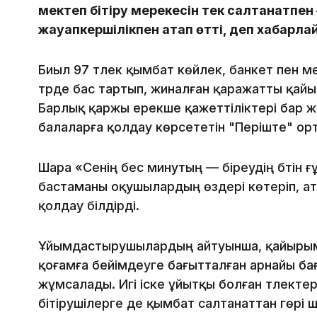
мектеп бітіру мерекесін тек салтанатпен
жауапкершілікпен атап өтті, деп хабарла
Биыл 97 түлек қымбат көйлек, банкет пен м
түрде бас тартып, жиналған қаражатты қа
Барлық қаржы ерекше қажеттіліктері бар ж
балаларға қолдау көрсететін "Періште" о
Шара «Сенің бес минутың — біреудің бүтін 
бастаманы оқушылардың өздері көтеріп, а
қолдау білдірді.
Ұйымдастырушылардың айтуынша, қайыры
қоғамға бейімдеуге бағытталған арнайы ба
жұмсалады. Игі іске ұйытқы болған түлектер
бітірушілерге де қымбат салтанаттан гөрі