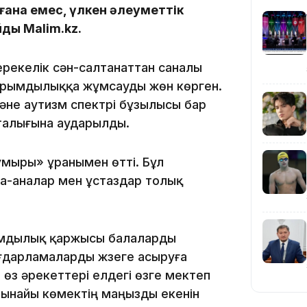
 ғана емес, үлкен әлеуметтік
йды Malim.kz.
ерекелік сән-салтанаттан саналы
йырымдылыққа жұмсауды жөн көрген.
әне аутизм спектрі бұзылысы бар
20:16
рталығына аударылды.
ғұмыры» ұранымен өтті. Бұл
та-аналар мен ұстаздар толық
мдылық қаржысы балаларды
19:21
ғдарламаларды жүзеге асыруға
 өз әрекеттері елдегі өзге мектеп
 шынайы көмектің маңызды екенін