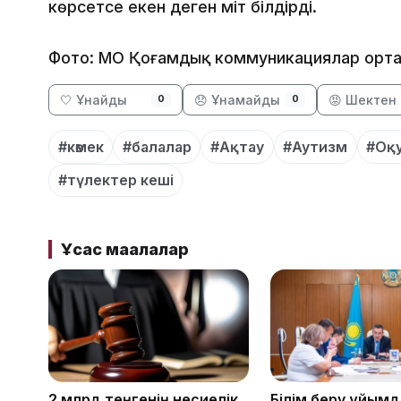
көрсетсе екен деген үміт білдірді.
Фото: МО Қоғамдық коммуникациялар орт
🤍 Ұнайды
😞 Ұнамайды
😡 Шектен 
0
0
#көмек
#балалар
#Ақтау
#Аутизм
#Оқ
#түлектер кеші
Ұқсас мақалалар
2 млрд теңгенің несиелік
Білім беру ұйым