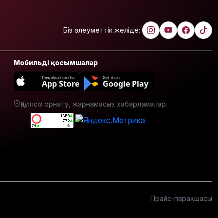
полицей
өртеніп
жатқан
Біз әлеуметтік желіде:
үйден
адамдарды
аман алып
Мобильді қосымшалар
шықты
Download on the
Get it on
App Store
Google Play
Бейнебақылау
камераларына
Қауіпсіз орнату, жарнамасыз хабарламалар.
қойылатын
талаптар
өзгереді
Доллар
құны 470
теңгеден
төмен түсті
Тоқаев
Прайс-парақшасы
«Бәйтерек»
холдингінің