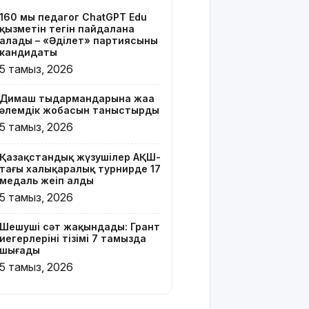
тізімі 7
160 мың педагог ChatGPT Edu
тамызда
қызметін тегін пайдалана
шығады
алады – «Әділет» партиясының
кандидаты
2 млрд
5 тамыз, 2026
теңгенің
несиелік
Димаш тыңдармандарына жаңа
алаяқтығы:
әлемдік жобасын таныстырды
21 адамға
5 тамыз, 2026
түрме
жазасы
Қазақстандық жүзушілер АҚШ-
кесілді
тағы халықаралық турнирде 17
медаль жеңіп алды
Білім беру
5 тамыз, 2026
ұйымдарының
жаңа оқу
Шешуші сәт жақындады: Грант
жылы мен
иегерлерінің тізімі 7 тамызда
жылыту
шығады
маусымына
5 тамыз, 2026
дайындығы
ШҚО
әкімінің