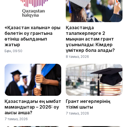
«Қазақстан халқына» қоры
Қазақстанда
бөлетін оқу грантына
талапкерлерге 2
өтініш қабылданып
мыңнан астам грант
жатыр
ұсынылады: Кімдер
үміткер бола алады?
Бүгін, 09:50
8 тамыз, 2026
Қазақстандағы ең қымбат
Грант иегерлерінің
мамандықтар – 2026: оқу
тізімі шықты
ақысы қанша?
7 тамыз, 2026
7 тамыз, 2026