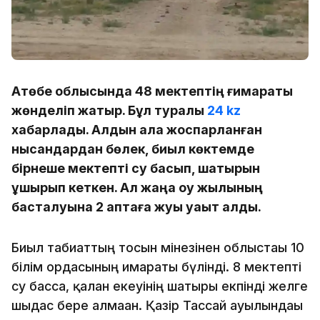
Ақтөбе облысында 48 мектептің ғимараты
жөнделіп жатыр. Бұл туралы
24 kz
хабарлады. Алдын ала жоспарланған
нысандардан бөлек, биыл көктемде
бірнеше мектепті су басып, шатырын
ұшырып кеткен. Ал жаңа оқу жылының
басталуына 2 аптаға жуық уақыт қалды.
Биыл табиғаттың тосын мінезінен облыстағы 10
білім ордасының ғимараты бүлінді. 8 мектепті
су басса, қалған екеуінің шатыры екпінді желге
шыдас бере алмаған. Қазір Тассай ауылындағы