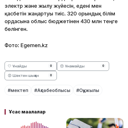
электр және жылу жүйесін, едені мен
қасбетін жаңартуы тиіс. 320 орындық білім
ордасына облыс бюджетінен 430 млн теңге
бөлінген.
Фото: Egemen.kz
🤍 Ұнайды
😞 Ұнамайды
0
0
😡 Шектен шыққан
0
#мектеп
#Ақтөбеоблысы
#Оқужылы
Ұқсас мақалалар