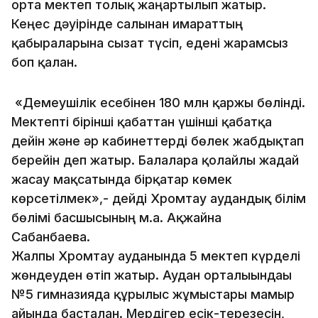
орта мектеп толық жаңартылып жатыр.
Кеңес дәуірінде салынған ғимараттың
қабырғаларына сызат түсіп, едені жарамсыз
боп қалған.
«Демеушілік есебінен 180 млн қаржы бөлінді.
Мектепті бірінші қабаттан үшінші қабатқа
дейін және әр кабинеттерді бөлек жабдықтап
берейін деп жатыр. Балаларға қолайлы жағдай
жасау мақсатында бірқатар көмек
көрсетілмек»,- дейді Хромтау аудандық білім
бөлімі басшысының м.а. Ақжайна
Сабанбаева.
Жалпы Хромтау ауданында 5 мектеп күрделі
жөндеуден өтіп жатыр. Аудан орталығындағы
№5 гимназияда құрылыс жұмыстары мамыр
айында басталған. Мердігер есік-терезесін,