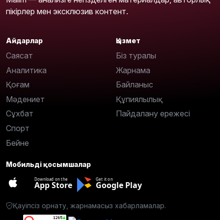
пікірлер мен эксклюзив контент.
Айдарлар
Қызмет
Саясат
Біз туралы
Аналитика
Жарнама
Қоғам
Байланыс
Мәдениет
Құпиялылық
Сұхбат
Пайдалану ережесі
Спорт
Бейне
Мобильді қосымшалар
Download on the
Get it on
App Store
Google Play
Қауіпсіз орнату, жарнамасыз хабарламалар.