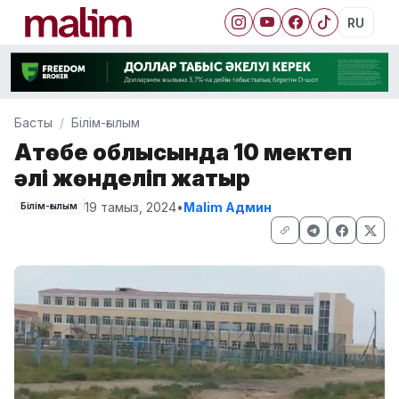
RU
Басты
Білім-ғылым
Ақтөбе облысында 10 мектеп
әлі жөнделіп жатыр
19 тамыз, 2024
•
Malim Админ
Білім-ғылым