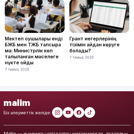
Мектеп оқушылары енді
Грант иегерлерінің
БЖБ мен ТЖБ тапсыра
тізімін қайдан көруге
ма: Министрлік көп
болады?
талқыланған мәселеге
7 тамыз, 2026
нүкте қойды
7 тамыз, 2026
malim
Біз әлеуметтік желіде:
Malim — анализге негізделген материалдар, авторлық