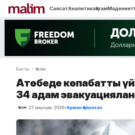
Саясат
Аналитика
Қоғам
Мәдениет
Басты
Қоғам
Ақтөбеде көпқабатты үй
34 адам эвакуацияла
27 маусым, 2026
•
Арман Қайыпхан
Қоғам