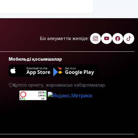
арналған
ауа райы
болжамы
Полиция
қазақстандық
Біз әлеуметтік желіде:
жүргізушілерге
маңызды
ескерту
Мобильді қосымшалар
жасады
Download on the
Get it on
App Store
Google Play
Тоқаев Ардақ
Әмірқұловтың
Қауіпсіз орнату, жарнамасыз хабарламалар.
отбасына
көңіл
айтты
Құрылысшыларға
құрмет:
Қызылордада
сала
үздіктері