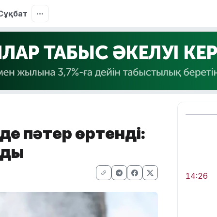
Сұқбат
де пәтер өртенді:
нды
14:26