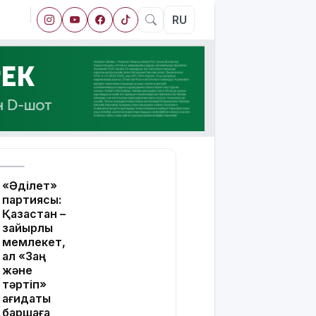
RU
«Әділет»
партиясы:
Қазақстан –
зайырлы
мемлекет,
ал «Заң
және
тәртіп»
қағидаты
баршаға