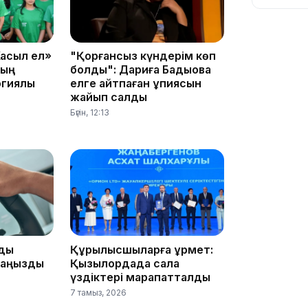
асыл ел»
"Қорғансыз күндерім көп
ның
болды": Дариға Бадықова
гиялық
елге айтпаған құпиясын
жайып салды
10:56
Бүгін, 12:13
09:36
дық
Құрылысшыларға құрмет:
маңызды
Қызылордада сала
үздіктері марапатталды
7 тамыз, 2026