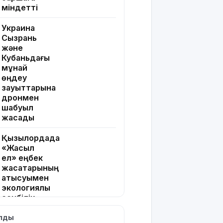
міндетті
Украина
Сызрань
және
Кубаньдағы
мұнай
өңдеу
зауыттарына
дронмен
шабуыл
жасады
Қызылордада
«Жасыл
ел» еңбек
жасақтарының
қатысуымен
экологиялық
сенбілік
өтті
ылды