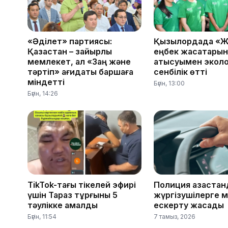
«Әділет» партиясы:
Қызылордада «Ж
Қазақстан – зайырлы
еңбек жасақтары
мемлекет, ал «Заң және
қатысуымен эколо
тәртіп» қағидаты баршаға
сенбілік өтті
міндетті
Бүгін, 13:00
Бүгін, 14:26
TikTok-тағы тікелей эфирі
Полиция қазақстан
үшін Тараз тұрғыны 5
жүргізушілерге 
тәулікке қамалды
ескерту жасады
Бүгін, 11:54
7 тамыз, 2026