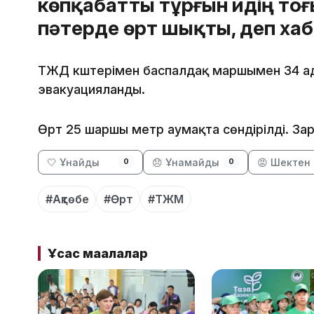
көпқабатты тұрғын үйдің т
пәтерде өрт шықты, деп х
ТЖД күштерімен баспалдақ маршымен 34 ад
эвакуацияланды.
Өрт 25 шаршы метр аумақта сөндірілді. За
🤍 Ұнайды
😞 Ұнамайды
😡 Шектен 
0
0
#Ақтөбе
#Өрт
#ТЖМ
Ұқсас мақалалар