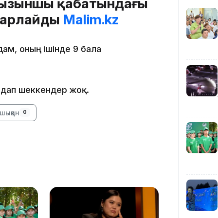
оғызыншы қабатындағы
абарлайды
Malim.kz
12:40
ам, оның ішінде 9 бала
рдап шеккендер жоқ.
12:13
шыққан
0
11:54