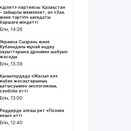
Риддерде
«Әділет» партиясы: Қазақстан
алғаш рет
– зайырлы мемлекет, ал «Заң
«Поэзия
және тәртіп» қағидаты
кеші» өтті
баршаға міндетті
Бүгін, 14:26
"Қорғансыз
күндерім
Украина Сызрань және
көп
Кубаньдағы мұнай өңдеу
болды":
зауыттарына дронмен шабуыл
Дариға
жасады
Бадықова
Бүгін, 13:39
елге
айтпаған
Қызылордада «Жасыл ел»
құпиясын
еңбек жасақтарының
жайып
қатысуымен экологиялық
салды
сенбілік өтті
Бүгін, 13:00
TikTok-тағы
тікелей
Риддерде алғаш рет «Поэзия
эфирі үшін
кеші» өтті
Тараз
Бүгін, 12:40
тұрғыны 5