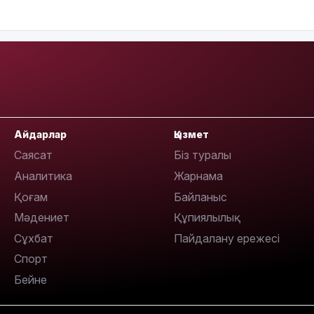
08:36
23:40
Айдарлар
Қызмет
Саясат
Біз туралы
Аналитика
Жарнама
Қоғам
Байланыс
21:59
Мәдениет
Құпиялылық
Сұхбат
Пайдалану ережесі
Спорт
Бейне
21:00