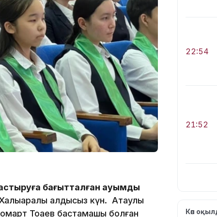
22:54
21:52
птастыруға бағытталған ауқымды
Халықаралық қалдықсыз күн. Атаулы
21:30
Көп оқы
Жомарт Тоқаев бастамашы болған