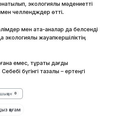
натылып, экологиялық мәдениетті
 мен челлендждер өтті.
алімдер мен ата-аналар да белсенді
а экологиялық жауапкершіліктің
18:41
 ғана емес, тұрақты дағды
ебебі бүгінгі тазалық – ертеңгі
18:40
шыққан
0
ыз қоғам
18:35