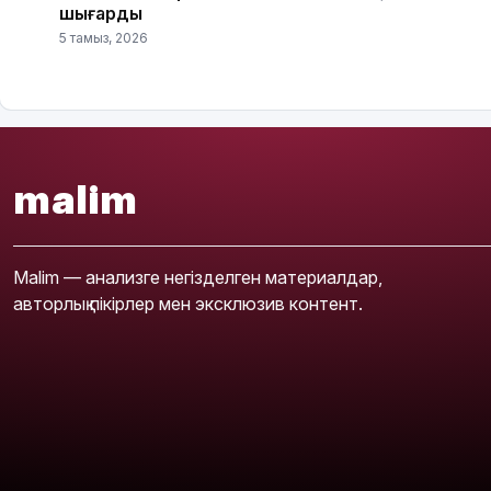
шығарды
5 тамыз, 2026
malim
Malim — анализге негізделген материалдар,
авторлық пікірлер мен эксклюзив контент.