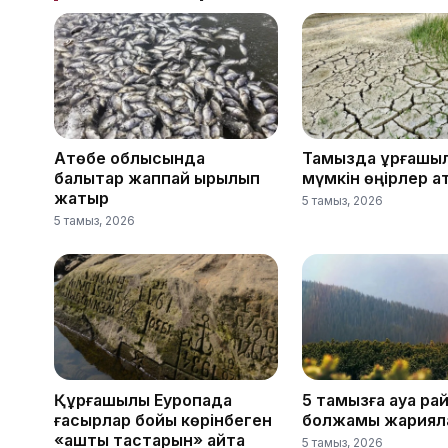
Ақтөбе облысында
Тамызда құрғақшы
балықтар жаппай қырылып
мүмкін өңірлер 
жатыр
5 тамыз, 2026
5 тамыз, 2026
Құрғақшылық Еуропада
5 тамызға ауа ра
ғасырлар бойы көрінбеген
болжамы жариял
«аштық тастарын» қайта
5 тамыз, 2026