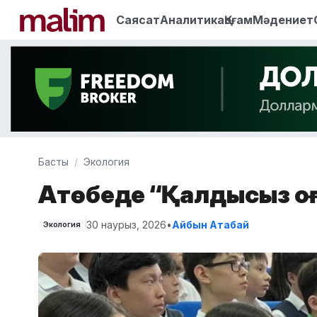
Саясат
Аналитика
Қоғам
Мәдениет
Басты
Экология
Ақтөбеде “Қалдықсыз қо
30 наурыз, 2026
•
Айбын Атабай
Экология