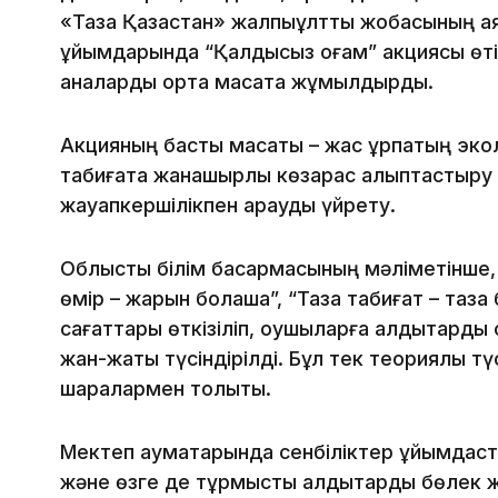
«Таза Қазақстан» жалпыұлттық жобасының а
ұйымдарында “Қалдықсыз қоғам” акциясы өті
аналарды ортақ мақсатқа жұмылдырды.
Акцияның басты мақсаты – жас ұрпақтың эко
табиғатқа жанашырлық көзқарас қалыптастыру
жауапкершілікпен қарауды үйрету.
Облыстық білім басқармасының мәліметінше,
өмір – жарқын болашақ”, “Таза табиғат – таз
сағаттары өткізіліп, оқушыларға қалдықтард
жан-жақты түсіндірілді. Бұл тек теориялық т
шаралармен толықты.
Мектеп аумақтарында сенбіліктер ұйымдасты
және өзге де тұрмыстық қалдықтарды бөлек ж