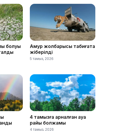
лық болуы
Амур жолбарысы табиғатқа
18:25
аталды
жіберілді
5 тамыз, 2026
18:10
йы
4 тамызға арналған ауа
анды
райы болжамы
4 тамыз, 2026