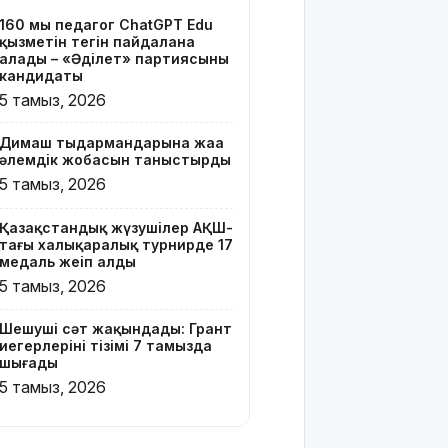
тізімі 7
160 мың педагог ChatGPT Edu
тамызда
қызметін тегін пайдалана
шығады
алады – «Әділет» партиясының
кандидаты
2 млрд
5 тамыз, 2026
теңгенің
несиелік
Димаш тыңдармандарына жаңа
алаяқтығы:
әлемдік жобасын таныстырды
21 адамға
5 тамыз, 2026
түрме
жазасы
Қазақстандық жүзушілер АҚШ-
кесілді
тағы халықаралық турнирде 17
медаль жеңіп алды
Білім беру
5 тамыз, 2026
ұйымдарының
жаңа оқу
Шешуші сәт жақындады: Грант
жылы мен
иегерлерінің тізімі 7 тамызда
жылыту
шығады
маусымына
5 тамыз, 2026
дайындығы
ШҚО
әкімінің