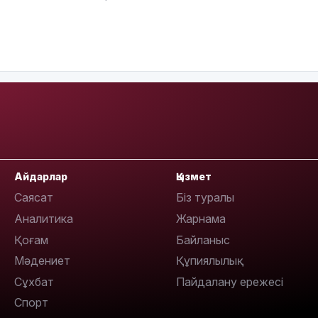
18:00
17:47
Айдарлар
Қызмет
Саясат
Біз туралы
Аналитика
Жарнама
17:30
Қоғам
Байланыс
Мәдениет
Құпиялылық
Сұхбат
Пайдалану ережесі
Спорт