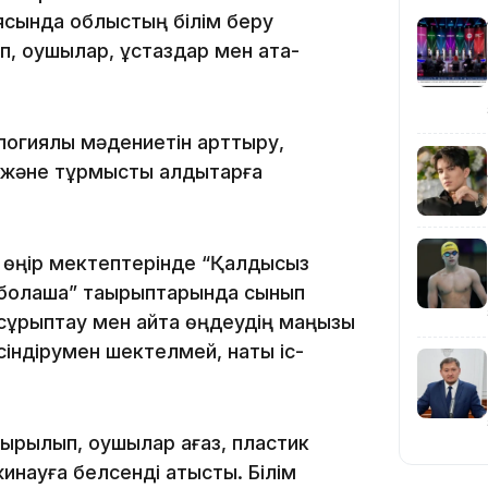
ясында облыстың білім беру
п, оқушылар, ұстаздар мен ата-
логиялық мәдениетін арттыру,
 және тұрмыстық қалдықтарға
20:16
 өңір мектептерінде “Қалдықсыз
а болашақ” тақырыптарында сынып
ы сұрыптау мен қайта өңдеудің маңызы
үсіндірумен шектелмей, нақты іс-
19:21
рылып, оқушылар қағаз, пластик
инауға белсенді қатысты. Білім