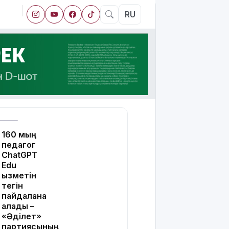
RU
160 мың
педагог
ChatGPT
Edu
қызметін
тегін
пайдалана
алады –
«Әділет»
партиясының