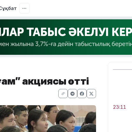
Сұқбат
ғам” акциясы өтті
23:11