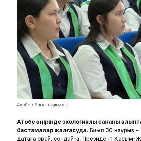
Ақтөбе облыстық әкімдігі
Ақтөбе өңірінде экологиялық сананы қалы
бастамалар жалғасуда
. Биыл 30 наурыз – 
датаға орай, сондай-ақ, Президент Қасым-