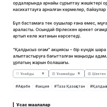
ордаларында арнайы сұрыптау жәшіктері ор
насихаттауға арналған көрмелер, байқаулар
Бұл бастамаға тек оқушылар ғана емес, мұғ
араласты. Осындай бірлескен әрекет қоғамд
артып келе жатқанын көрсетеді.
“Қалдықсыз қоғам” акциясы – бір күндік шара
қалыптастыруға бағытталған маңызды қадам. С
ұрпақтың жарқын болашағы.
🤍 Ұнайды
😞 Ұнамайды
😡 Шектен 
0
0
#Ақтөбе
#акция
#Таза Қазақстан
#Қалдықс
Ұқсас мақалалар