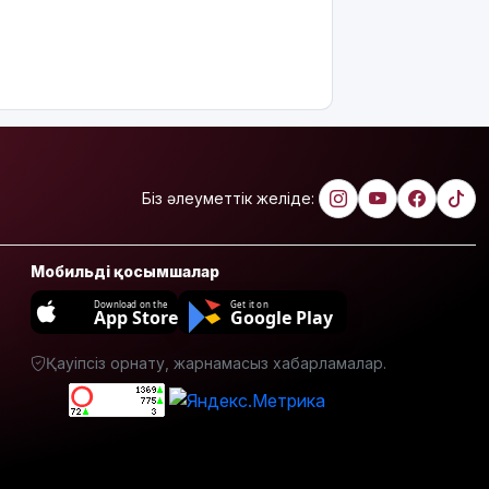
полицей
өртеніп
жатқан
үйден
адамдарды
аман алып
шықты
Бейнебақылау
Біз әлеуметтік желіде:
камераларына
қойылатын
талаптар
Мобильді қосымшалар
өзгереді
Download on the
Get it on
App Store
Google Play
Доллар
құны 470
Қауіпсіз орнату, жарнамасыз хабарламалар.
теңгеден
төмен
түсті
Тоқаев
«Бәйтерек»