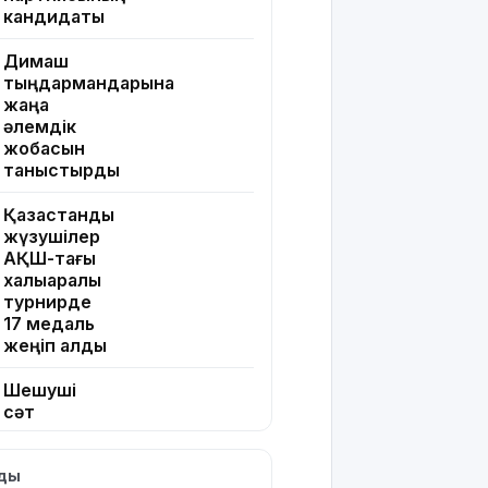
кандидаты
Димаш
тыңдармандарына
жаңа
әлемдік
жобасын
таныстырды
Қазақстандық
жүзушілер
АҚШ-тағы
халықаралық
турнирде
17 медаль
жеңіп алды
Шешуші
сәт
жақындады:
Грант
лды
иегерлерінің