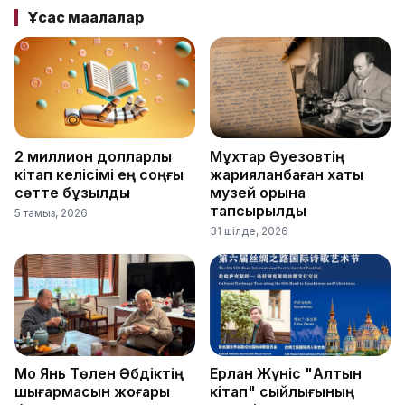
Ұқсас мақалалар
2 миллион долларлық
Мұхтар Әуезовтің
кітап келісімі ең соңғы
жарияланбаған хаты
сәтте бұзылды
музей қорына
тапсырылды
5 тамыз, 2026
31 шілде, 2026
Мо Янь Төлен Әбдіктің
Ерлан Жүніс "Алтын
шығармасын жоғары
кітап" сыйлығының