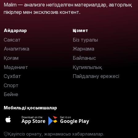
Malim — анализге негізделген материалдар, авторлық
пікірлер мен эксклюзив контент.
Айдарлар
Қызмет
Саясат
Біз туралы
Аналитика
Жарнама
Қоғам
Байланыс
Мәдениет
Құпиялылық
Сұхбат
Пайдалану ережесі
Спорт
Бейне
Мобильді қосымшалар
Download on the
Get it on
App Store
Google Play
Қауіпсіз орнату, жарнамасыз хабарламалар.