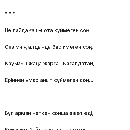
* * *
Не пайда ғашық отқа күймеген соң,
Сезімнің алдында бас имеген соң.
Қауызын жаңа жарған қызғалдақтай,
Еріннен құмар қанып сүймеген соң...
Бұл арман неткен сонша өжет еді,
Кей уақыт байласаң да тез өтеді.