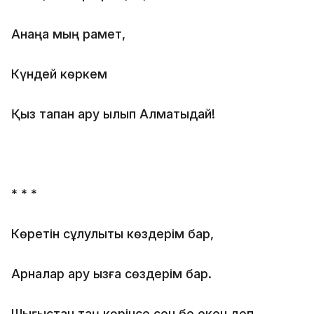
Анаңа мың рақмет,
Күндей көркем
Қыз тапқан ару қылып Алматыдай!
* * *
Көретін сұлулықты көздерім бар,
Арналар ару қызға сөздерім бар.
Шығыстан таң көрінсе сен бе екен деп,