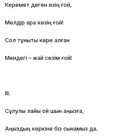
Керемет деген өзің ғой,
Мөлдір қара көзің ғой!
Сол тұнықты көре алған
Мендегі – жай сезім ғой!
ІІІ.
Сұлулық лайық қой шын аңызға,
Аңыздың көркіне біз сынамыз да.