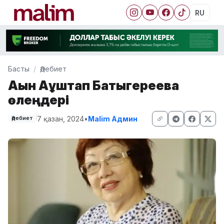
RU
Басты
Әдебиет
Ақын Ақұштап Бақтыгереева
өлеңдері
7 қазан, 2024
•
Malim Админ
Әдебиет