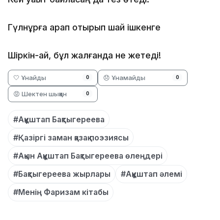
Гүлнұрға қарап отырып шай ішкенге
Шіркін-ай, бұл жалғанда не жетеді!
🤍 Ұнайды
😞 Ұнамайды
0
0
😡 Шектен шыққан
0
#Ақұштап Бақтыгереева
#Қазіргі заман қазақ поэзиясы
#Ақын Ақұштап Бақтыгереева өлеңдері
#Бақтыгереева жырлары
#Ақұштап әлемі
#Менің Фаризам кітабы