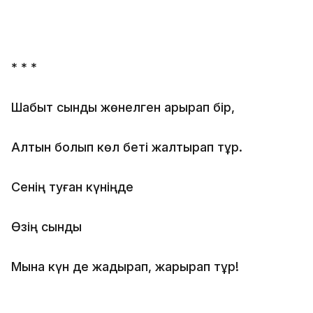
* * *
Шабыт сынды жөнелген арқырап бір,
Алтын болып көл беті жалтырап тұр.
Сенің туған күніңде
Өзің сынды
Мына күн де жадырап, жарқырап тұр!