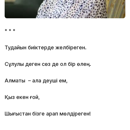
* * *
Тудайын биіктерде желбіреген.
Сұлулық деген сөз де ол бір өлең.
Алматы – қала деуші ем,
Қыз екен ғой,
Шығыстан бізге қарап мөлдіреген!