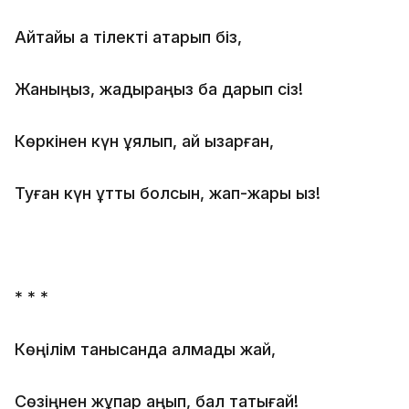
Айтайық ақ тілекті ақтарып біз,
Жаныңыз, жадыраңыз бақ дарып сіз!
Көркінен күн ұялып, ай қызарған,
Туған күн құтты болсын, жап-жарық қыз!
* * *
Көңілім танысқанда қалмады жай,
Сөзіңнен жұпар аңқып, бал татығай!