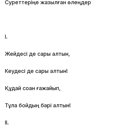
Суреттеріңе жазылған өлеңдер
І.
Жейдесі де сары алтын,
Кеудесі де сары алтын!
Құдай соққан ғажайып,
Тұла бойдың бәрі алтын!
ІІ.