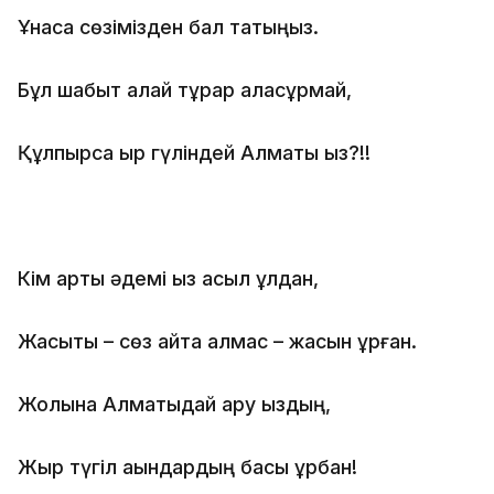
Ұнаса сөзімізден бал татыңыз.
Бұл шабыт қалай тұрар аласұрмай,
Құлпырса қыр гүліндей Алматы қыз?!!
Кім артық әдемі қыз асыл ұлдан,
Жасықты – сөз айта алмас – жасын ұрған.
Жолына Алматыдай ару қыздың,
Жыр түгіл ақындардың басы құрбан!