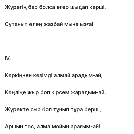
Жүрегің бар болса егер шыдап көрші,
Сұқтанып өлең жазбай мына қызға!
IV.
Көркіңнен көзімді алмай қарадым-ай,
Көңліңе жыр боп кірсем жарадым-ай!
Жүректе сыр боп тұнып тұра берші,
Аршын төс, алма мойын қарағым-ай!