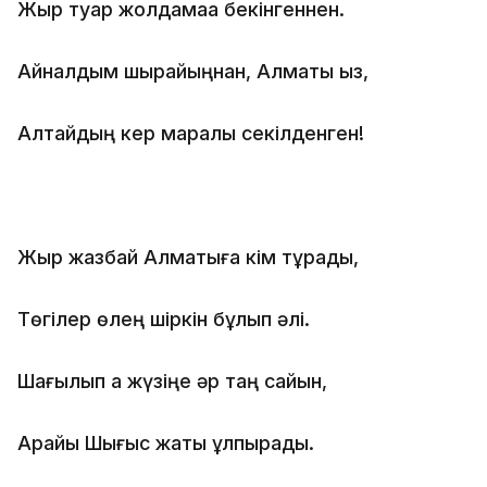
Жыр туар жолдамаққа бекінгеннен.
Айналдым шырайыңнан, Алматы қыз,
Алтайдың кер маралы секілденген!
Жыр жазбай Алматыға кім тұрады,
Төгілер өлең шіркін бұлқып әлі.
Шағылып ақ жүзіңе әр таң сайын,
Арайы Шығыс жақты құлпырады.