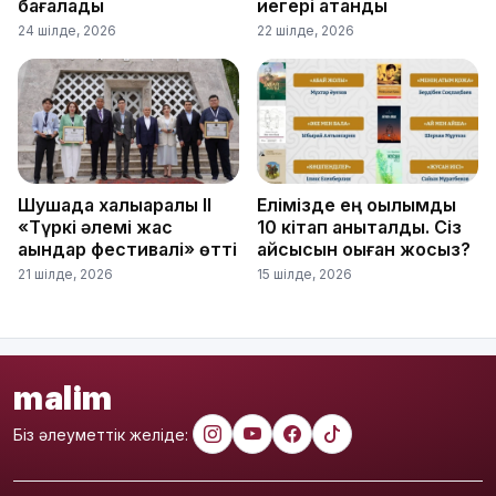
бағалады
иегері атанды
24 шілде, 2026
22 шілде, 2026
Шушада халықаралық ІІ
Елімізде ең оқылымды
«Түркі әлемі жас
10 кітап анықталды. Сіз
ақындар фестивалі» өтті
қайсысын оқыған жоқсыз?
21 шілде, 2026
15 шілде, 2026
malim
Біз әлеуметтік желіде: