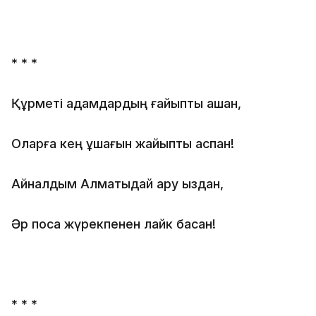
* * *
Құрметі адамдардың ғайыпты ашқан,
Оларға кең құшағын жайыпты аспан!
Айналдым Алматыдай ару қыздан,
Әр посқа жүрекпенен лайк басқан!
* * *