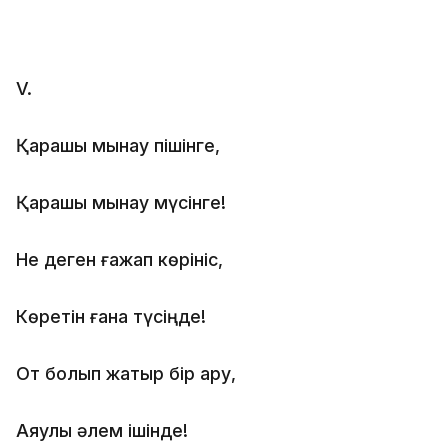
V.
Қарашы мынау пішінге,
Қарашы мынау мүсінге!
Не деген ғажап көрініс,
Көретін ғана түсіңде!
От болып жатыр бір ару,
Аяулы әлем ішінде!