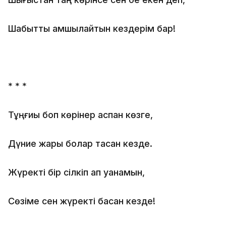
Шабытты қамшылайтын кездерім бар!
* * *
Тұңғиық боп көрінер аспан көзге,
Дүние жарық болар тасқан кезде.
Жүректі бір сілкіп ап қуанамын,
Сөзіме сен жүректі басқан кезде!