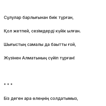
Сұлулар барлығынан биік тұрған,
Қол жетпей, сезімдерді күйік қылған.
Шығыстың самалы да бақытты ғой,
Жүзінен Алматының сүйіп тұрған!
* * *
Біз деген қара өлеңнің солдатымыз,