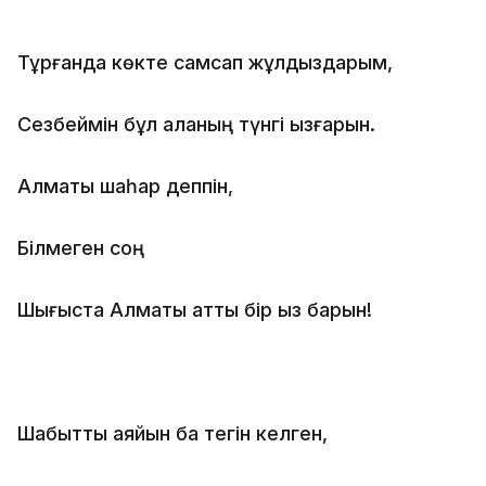
Тұрғанда көкте самсап жұлдыздарым,
Сезбеймін бұл қаланың түнгі ызғарын.
Алматы шаһар деппін,
Білмеген соң
Шығыста Алматы атты бір қыз барын!
Шабытты аяйын ба тегін келген,