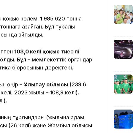
12:40
қоқыс көлемі 1 985 620 тонна
тоннаға азайған. Бұл туралы
асында айтылды.
еппен
103,0 келі қоқыс
тиесілі
болды. Бұл – мемлекеттік органдар
12:13
тика бюросының деректері.
ын өңір –
Ұлытау облысы
(239,6
 келі, 2023 жылы – 108,9 келі).
і).
сының тұрғындары (жылына адам
11:54
ысы (26 келі) және Жамбыл облысы