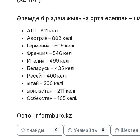
(34 келі).
Әлемде бір адам жылына орта есеппен – ш
АҚШ – 811 келі
Австрия – 803 келі
Германия – 609 келі
Франция – 546 келі
Италия – 499 келі
Беларусь – 435 келі
Ресей – 400 келі
Қытай – 266 келі
Қырғызстан – 211 келі
Өзбекстан – 165 келі.
Фото: informburo.kz
🤍 Ұнайды
😞 Ұнамайды
😡 Шектен 
0
0