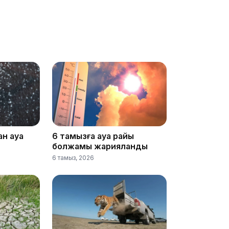
08:36
23:40
ан ауа
6 тамызға ауа райы
болжамы жарияланды
6 тамыз, 2026
21:59