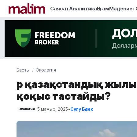
Саясат
Аналитика
Қоғам
Мәдениет
Басты
Экология
Әр қазақстандық жылы
қоқыс тастайды?
5 мамыр, 2025
•
Сұлу Бөлек
Экология