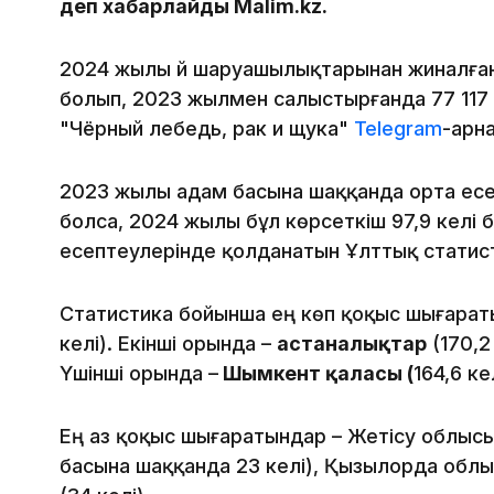
деп хабарлайды Malim.kz.
2024 жылы үй шаруашылықтарынан жиналған 
болып, 2023 жылмен салыстырғанда 77 117 
"Чёрный лебедь, рак и щука"
Telegram
-арн
2023 жылы адам басына шаққанда орта ес
болса, 2024 жылы бұл көрсеткіш 97,9 келі 
есептеулерінде қолданатын Ұлттық статис
Статистика бойынша ең көп қоқыс шығарат
келі). Екінші орында –
астаналықтар
(170,2
Үшінші орында –
Шымкент қаласы (
164,6 кел
Ең аз қоқыс шығаратындар – Жетісу облы
басына шаққанда 23 келі), Қызылорда обл