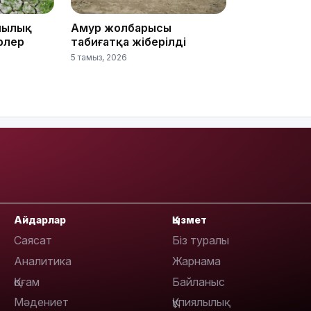
21:00
шылық
Амур жолбарысы
рлер
табиғатқа жіберілді
5 тамыз, 2026
20:52
Айдарлар
Қызмет
Саясат
Біз туралы
19:39
Аналитика
Жарнама
Қоғам
Байланыс
Мәдениет
Құпиялылық