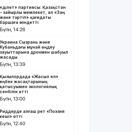
Риддерде
«Әділет» партиясы: Қазақстан
алғаш рет
– зайырлы мемлекет, ал «Заң
«Поэзия
және тәртіп» қағидаты
кеші» өтті
баршаға міндетті
Бүгін, 14:26
"Қорғансыз
күндерім
Украина Сызрань және
көп
Кубаньдағы мұнай өңдеу
болды":
зауыттарына дронмен шабуыл
Дариға
жасады
Бадықова
Бүгін, 13:39
елге
айтпаған
Қызылордада «Жасыл ел»
құпиясын
еңбек жасақтарының
жайып
қатысуымен экологиялық
салды
сенбілік өтті
Бүгін, 13:00
TikTok-тағы
тікелей
Риддерде алғаш рет «Поэзия
эфирі үшін
кеші» өтті
Тараз
Бүгін, 12:40
тұрғыны 5