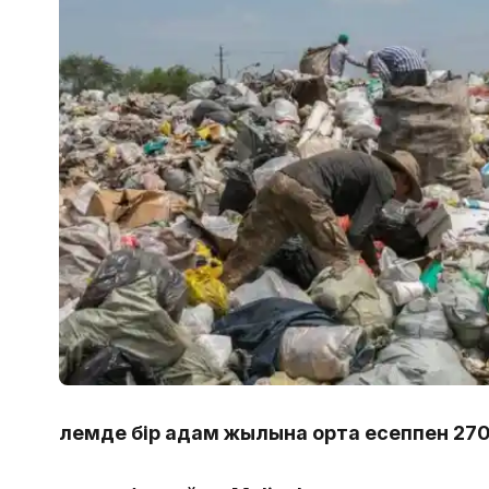
Әлемде бір адам жылына орта есеппен 270