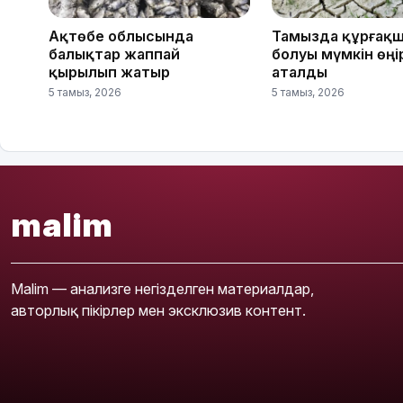
Ақтөбе облысында
Тамызда құрғақ
балықтар жаппай
болуы мүмкін өңі
қырылып жатыр
аталды
5 тамыз, 2026
5 тамыз, 2026
malim
Malim — анализге негізделген материалдар,
авторлық пікірлер мен эксклюзив контент.