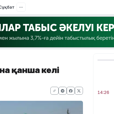
Сұқбат
на қанша келі
14:26