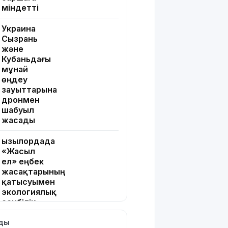
міндетті
Украина
Сызрань
және
Кубаньдағы
мұнай
өңдеу
зауыттарына
дронмен
шабуыл
жасады
Қызылордада
«Жасыл
ел» еңбек
жасақтарының
қатысуымен
экологиялық
сенбілік
өтті
лды