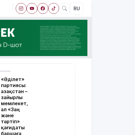
RU
«Әділет»
партиясы:
Қазақстан –
зайырлы
мемлекет,
ал «Заң
және
тәртіп»
қағидаты
баршаға