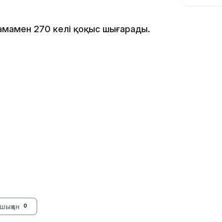
амамен 270 келі қоқыс шығарады.
10:56
09:36
шыққан
0