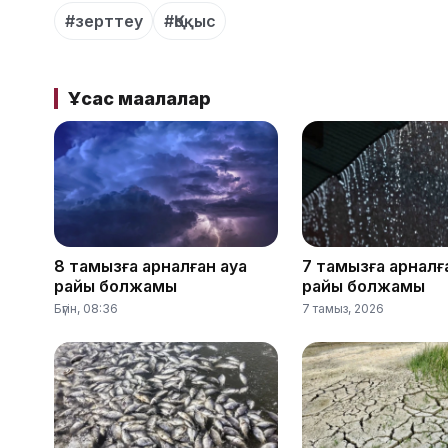
#зерттеу
#Қоқыс
Ұқсас мақалалар
8 тамызға арналған ауа
7 тамызға арналғ
райы болжамы
райы болжамы
Бүгін, 08:36
7 тамыз, 2026