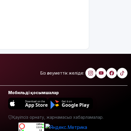
сала
үздіктері
марапатталды
Қайрат
Сатыбалдының
ұлына
тиесілі
болған
«Байсат»
базары
жаңа иесін
Біз әлеуметтік желіде:
тапты
Қарағандада
Z белгісі
Мобильді қосымшалар
бар жейде
Download on the
Get it on
киген
App Store
Google Play
жолаушы
қызу
Қауіпсіз орнату, жарнамасыз хабарламалар.
талқыға
түсті