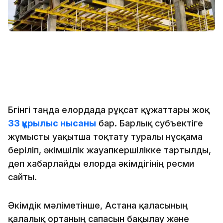
Бүгінгі таңда елордада рұқсат құжаттары жоқ
33 құрылыс нысаны
бар. Барлық субъектіге
жұмысты уақытша тоқтату туралы нұсқама
беріліп, әкімшілік жауапкершілікке тартылды,
деп хабарлайды елорда әкімдігінің ресми
сайты.
Әкімдік мәліметінше, Астана қаласының
қалалық ортаның сапасын бақылау және