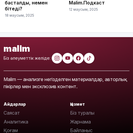
басталды, немен
Malim.Подкаст
бітеді?
12 маусым, 2025
18 маусым, 2025
malim
Біз әлеуметтік желіде:
Malim — анализге негізделген материалдар, авторлық
пікірлер мен эксклюзив контент.
Айдарлар
Қызмет
Саясат
Біз туралы
Аналитика
Жарнама
Қоғам
Байланыс