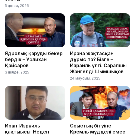
5 қаңтар, 2026
Ядролық қаруды бекер
Иранға жақтасқан
бердік – Уәлихан
дұрыс па? Бізге –
Қайсаров
Израиль үлгі. Сарапшы
Жангелді Шымшықов
3 шілде, 2025
24 маусым, 2025
Иран-Израиль
Соғыстың бітуіне
қақтығысы. Неден
Кремль мүдделі емес.