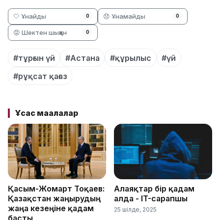
🤍 Ұнайды
😞 Ұнамайды
0
0
😡 Шектен шыққан
0
#тұрғын үй
#Астана
#құрылыс
#үй
#рұқсат қағаз
Ұқсас мақалалар
Қасым-Жомарт Тоқаев:
Алаяқтар бір қадам
Қазақстан жаңғырудың
алда - IT-сарапшы
жаңа кезеңіне қадам
25 шілде, 2025
басты