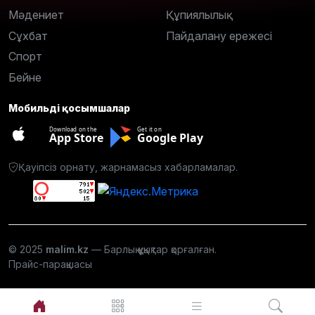
Мәдениет
Құпиялылық
Сұхбат
Пайдалану ережесі
Спорт
Бейне
Мобильді қосымшалар
Download on the
Get it on
App Store
Google Play
Қауіпсіз орнату, жарнамасыз хабарламалар.
© 2025
malim.kz
— Барлық құқықтар қорғалған.
Прайс-парақшасы