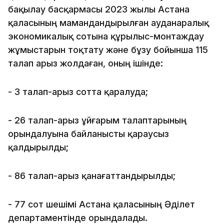
бақылау басқармасы 2023 жылы Астана
қаласының мамандандырылған ауданаралық
экономикалық сотына құрылыс-монтаждау
жұмыстарын тоқтату және бұзу бойынша 115
талап арыз жолдаған, оның ішінде:
- 3 талап-арыз сотта қаралуда;
- 26 талап-арыз ұйғарым талаптарының
орындалуына байланысты қараусыз
қалдырылды;
- 86 талап-арыз қанағаттандырылды;
- 77 сот шешімі Астана қаласының Әділет
департаментінде орындалады.