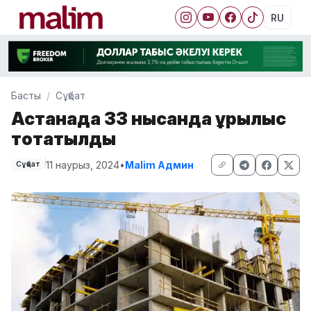
RU
Басты
Сұқбат
Астанада 33 нысанда құрылыс
тоқтатылды
11 наурыз, 2024
•
Malim Админ
Сұқбат