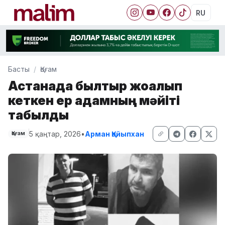
RU
Басты
Қоғам
Астанада былтыр жоғалып
кеткен ер адамның мәйіті
табылды
5 қаңтар, 2026
•
Арман Қайыпхан
Қоғам