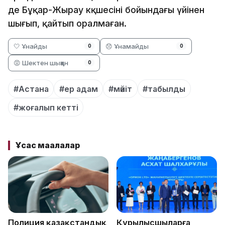
де Бұқар-Жырау кқшесінің бойындағы үйінен
шығып, қайтып оралмаған.
🤍 Ұнайды
😞 Ұнамайды
0
0
😡 Шектен шыққан
0
#Астана
#ер адам
#мәйіт
#табылды
#жоғалып кетті
Ұқсас мақалалар
Полиция қазақстандық
Құрылысшыларға