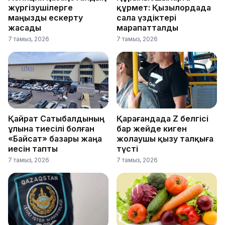
жүргізушілерге
құрмет: Қызылордада
маңызды ескерту
сала үздіктері
жасады
марапатталды
7 тамыз, 2026
7 тамыз, 2026
Қайрат Сатыбалдының
Қарағандада Z белгісі
ұлына тиесілі болған
бар жейде киген
«Байсат» базары жаңа
жолаушы қызу талқыға
иесін тапты
түсті
7 тамыз, 2026
7 тамыз, 2026