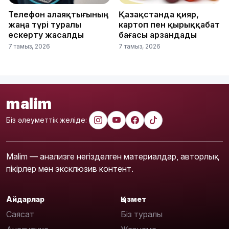
Телефон алаяқтығының
Қазақстанда қияр,
жаңа түрі туралы
картоп пен қырыққабат
ескерту жасалды
бағасы арзандады
7 тамыз, 2026
7 тамыз, 2026
malim
Біз әлеуметтік желіде:
Malim — анализге негізделген материалдар, авторлық
пікірлер мен эксклюзив контент.
Айдарлар
Қызмет
Саясат
Біз туралы