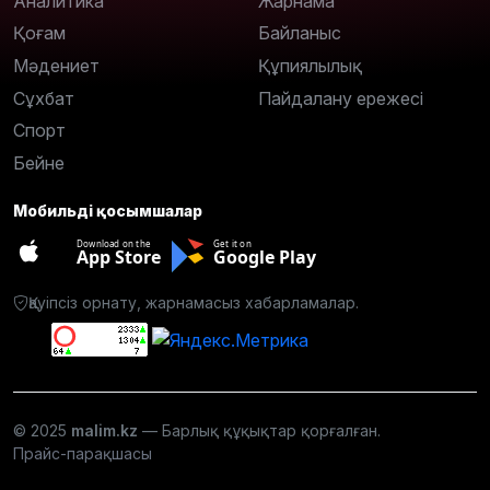
Аналитика
Жарнама
Қоғам
Байланыс
Мәдениет
Құпиялылық
Сұхбат
Пайдалану ережесі
Спорт
Бейне
Мобильді қосымшалар
Download on the
Get it on
App Store
Google Play
Қауіпсіз орнату, жарнамасыз хабарламалар.
© 2025
malim.kz
— Барлық құқықтар қорғалған.
Прайс-парақшасы