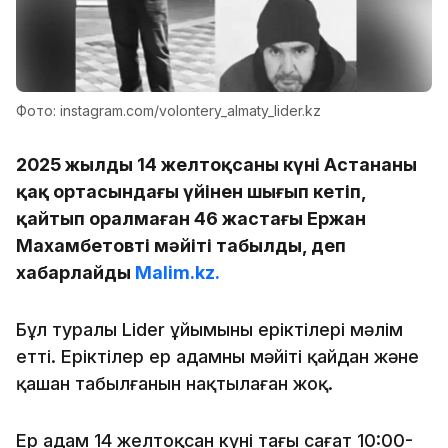
Фото: instagram.com/volontery_almaty_lider.kz
2025 жылдың 14 желтоқсаны күні Астананың
қақ ортасындағы үйінен шығып кетіп,
қайтып оралмаған 46 жастағы Ержан
Махамбетовтің мәйіті табылды, деп
хабарлайды
Malim.kz.
Бұл туралы Lider ұйымының еріктілері мәлім
етті. Еріктілер ер адамның мәйіті қайдан және
қашан табылғанын нақтылаған жоқ.
Ер адам 14 желтоқсан күні таңғы сағат 10:00-