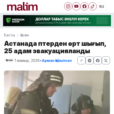
RU
Басты
Қоғам
Астанада пәтерден өрт шығып,
25 адам эвакуацияланды
1 мамыр, 2026
•
Арман Қайыпхан
Қоғам