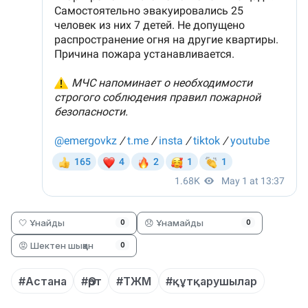
🤍 Ұнайды
😞 Ұнамайды
0
0
😡 Шектен шыққан
0
#Астана
#Өрт
#ТЖМ
#құтқарушылар