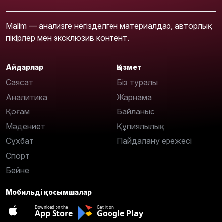
Malim — анализге негізделген материалдар, авторлық
пікірлер мен эксклюзив контент.
Айдарлар
Қызмет
Саясат
Біз туралы
Аналитика
Жарнама
Қоғам
Байланыс
Мәдениет
Құпиялылық
Сұхбат
Пайдалану ережесі
Спорт
Бейне
Мобильді қосымшалар
Download on the
Get it on
App Store
Google Play