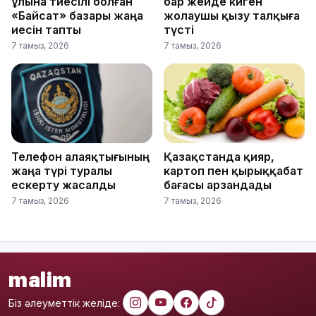
ұлына тиесілі болған
бар жейде киген
«Байсат» базары жаңа
жолаушы қызу талқыға
иесін тапты
түсті
7 тамыз, 2026
7 тамыз, 2026
Телефон алаяқтығының
Қазақстанда қияр,
жаңа түрі туралы
картоп пен қырыққабат
ескерту жасалды
бағасы арзандады
7 тамыз, 2026
7 тамыз, 2026
malim
Біз әлеуметтік желіде: