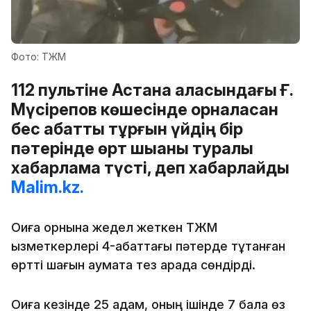
Фото: ТЖМ
112 пультіне Астана қаласындағы Ғ.
Мүсірепов көшесінде орналасқан
бес қабатты тұрғын үйдің бір
пәтерінде өрт шыққаны туралы
хабарлама түсті, деп хабарлайды
Malim.kz.
Оқиға орнына жедел жеткен ТЖМ
қызметкерлері 4-қабаттағы пәтерде тұтанған
өртті шағын аумақта тез арада сөндірді.
Оқиға кезінде 25 адам, оның ішінде 7 бала өз