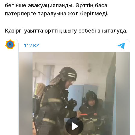
бетінше эвакуацияланды. Өрттің басқа
пәтерлерге таралуына жол берілмеді.
Қазіргі уақытта өрттің шығу себебі анықталуда.