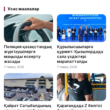
Ұқсас мақалалар
Полиция қазақстандық
Құрылысшыларға
жүргізушілерге
құрмет: Қызылордада
маңызды ескерту
сала үздіктері
жасады
марапатталды
7 тамыз, 2026
7 тамыз, 2026
Қайрат Сатыбалдының
Қарағандада Z белгісі