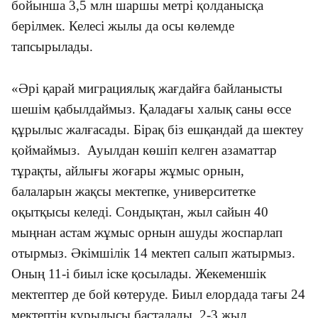
бойынша 3,5 млн шаршы метрі қолданысқа
берілмек. Келесі жылы да осы көлемде
тапсырылады.
«Әрі қарай миграциялық жағдайға байланысты
шешім қабылдаймыз. Қаладағы халық саны өссе
құрылыс жалғасады. Бірақ біз ешқандай да шектеу
қоймаймыз. Ауылдан көшіп келген азаматтар
тұрақты, айлығы жоғары жұмыс орнын,
балаларын жақсы мектепке, университетке
оқытқысы келеді. Сондықтан, жыл сайын 40
мыңнан астам жұмыс орнын ашуды жоспарлап
отырмыз. Әкімшілік 14 мектеп салып жатырмыз.
Оның 11-і биыл іске қосылады. Жекеменшік
мектептер де бой көтеруде. Биыл елордада тағы 24
мектептің құрылысы басталады. 2-3 жыл