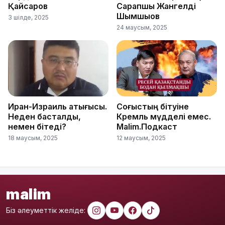
Қайсаров
Сарапшы Жангелді
Шымшықов
3 шілде, 2025
24 маусым, 2025
Иран-Израиль қақтығысы.
Соғыстың бітуіне
Неден басталды,
Кремль мүдделі емес.
немен бітеді?
Malim.Подкаст
18 маусым, 2025
12 маусым, 2025
malim
Біз әлеуметтік желіде: