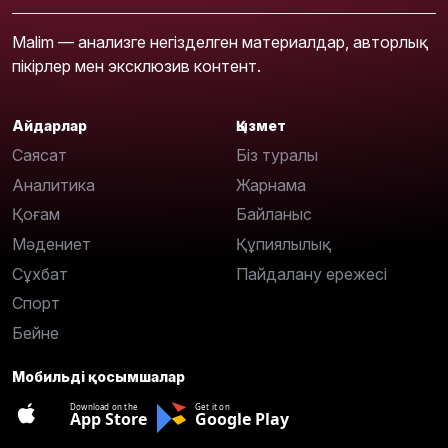
Malim — анализге негізделген материалдар, авторлық
пікірлер мен эксклюзив контент.
Айдарлар
Қызмет
Саясат
Біз туралы
Аналитика
Жарнама
Қоғам
Байланыс
Мәдениет
Құпиялылық
Сұхбат
Пайдалану ережесі
Спорт
Бейне
Мобильді қосымшалар
Download on the
Get it on
App Store
Google Play