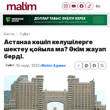
RU
Басты
Сұқбат
Астанаға көшіп келушілерге
шектеу қойыла ма? Әкім жауап
берді.
10 сәуір, 2023
•
Malim Админ
Сұқбат