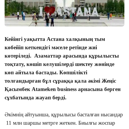
Кейінгі уақытта Астана халқының тым
көбейіп кеткендігі мәселе ретінде жиі
көтеріледі. Азаматтар арасында құрылысты
тоқтату, көшіп келушілерді шектеу жөнінде
көп айтыла бастады. Көпшілікті
толғандырған
бұл сұраққа қала әкімі Жеңіс
Қасымбек Atameken business арнасына берген
сұхбатында жауап берді.
Әкімнің айтуынша, құрылысы басталған нысандар
11 млн шаршы метрге жеткен. Биылғы жоспар