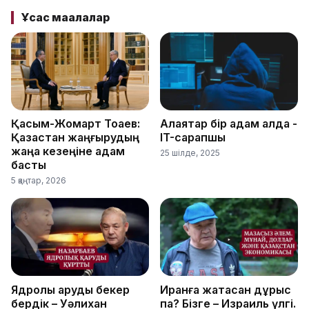
Ұқсас мақалалар
Қасым-Жомарт Тоқаев:
Алаяқтар бір қадам алда -
Қазақстан жаңғырудың
IT-сарапшы
жаңа кезеңіне қадам
25 шілде, 2025
басты
5 қаңтар, 2026
Ядролық қаруды бекер
Иранға жақтасқан дұрыс
бердік – Уәлихан
па? Бізге – Израиль үлгі.