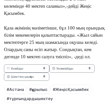
көлемінде 40 мектеп саламыз»,-дейді Жеңіс
Қасымбек.
Қала әкімінің мәліметінше, бұл 100 мың орындық
білім мекемелерін қалыптастырады. «Жыл сайын
мектептерге 25 мың шамасында оқушы келеді.
Олардың саны өсіп жатыр. Сондықтан, кем
дегенде 10 мектеп салуға тиіспіз», -деді ол.
🤍 Ұнайды
😞 Ұнамайды
0
0
😡 Шектен шыққан
0
#Астана
#құрылыс
#ЖеңісҚасымбек
#тұрғындардышектеу