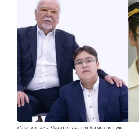
SN.kz коллажы. Суретте: Асанәлі Әшімов пен ұлы