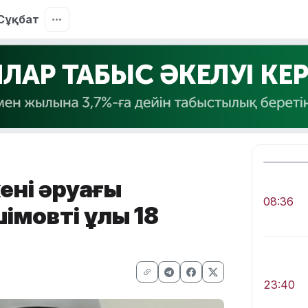
Сұқбат
ңнің әруағы
08:36
мовтің ұлы 18
23:40