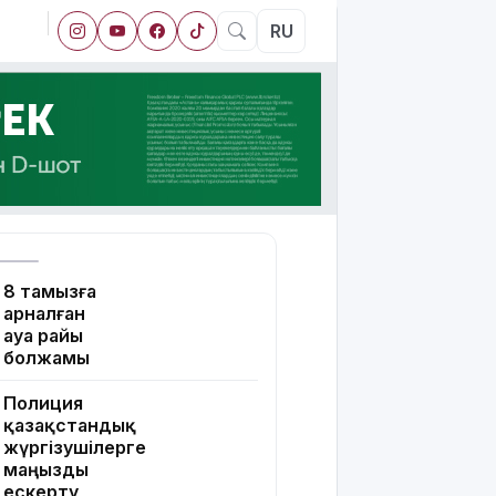
RU
8 тамызға
арналған
ауа райы
болжамы
Полиция
қазақстандық
жүргізушілерге
маңызды
ескерту