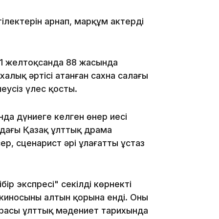
17:34
лектерін арнап, марқұм актердің
21 желтоқсанда 88 жасында
халық әртісі атанған сахна саңлағы
16:34
еусіз үлес қосты.
а дүниеге келген өнер иесі
дағы Қазақ ұлттық драма
ер, сценарист әрі ұлағатты ұстаз
16:33
бір экспресі" секілді көрнекті
иносының алтын қорына енді. Оның
расы ұлттық мәдениет тарихында
16:01