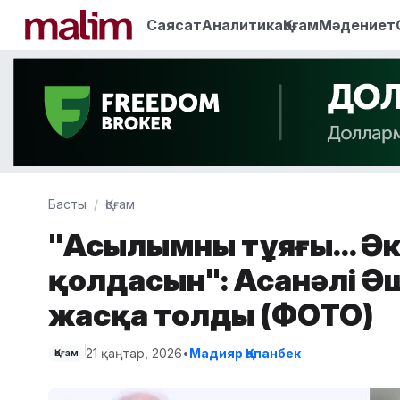
Саясат
Аналитика
Қоғам
Мәдениет
Басты
Қоғам
"Асылымның тұяғы... Әке
қолдасын": Асанәлі Әші
жасқа толды (ФОТО)
21 қаңтар, 2026
•
Мадияр Қапанбек
Қоғам