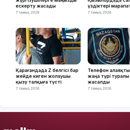
жүргізушілерге маңызды
Қызылордада са
ескерту жасады
үздіктері марап
7 тамыз, 2026
7 тамыз, 2026
Қарағандада Z белгісі бар
Телефон алаяқт
жейде киген жолаушы
жаңа түрі туралы
қызу талқыға түсті
жасалды
7 тамыз, 2026
7 тамыз, 2026