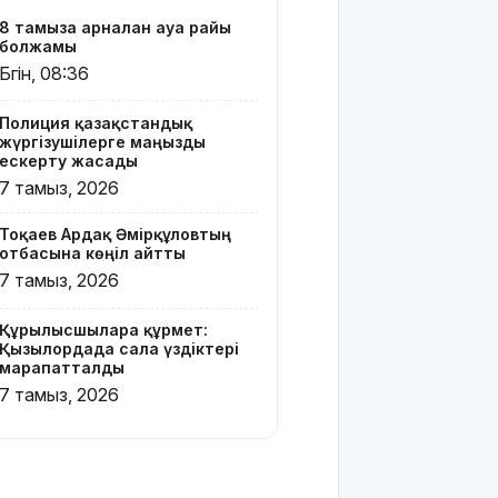
базары
8 тамызға арналған ауа райы
жаңа иесін
болжамы
тапты
Бүгін, 08:36
Қарағандада
Полиция қазақстандық
Z белгісі
жүргізушілерге маңызды
бар жейде
ескерту жасады
киген
7 тамыз, 2026
жолаушы
қызу
Тоқаев Ардақ Әмірқұловтың
талқыға
отбасына көңіл айтты
түсті
7 тамыз, 2026
Президент
Солтүстік
Құрылысшыларға құрмет:
Қазақстан
Қызылордада сала үздіктері
марапатталды
облысының
90
7 тамыз, 2026
жылдығымен
құттықтады
Телефон