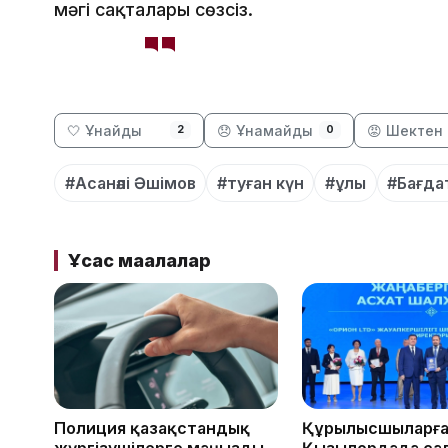
мәңгі сақталары сөзсіз.
🤍 Ұнайды
😞 Ұнамайды
😡 Шектен 
2
0
#Асанәлі Әшімов
#туған күн
#ұлы
#Бағда
Ұқсас мақалалар
Полиция қазақстандық
Құрылысшыларға