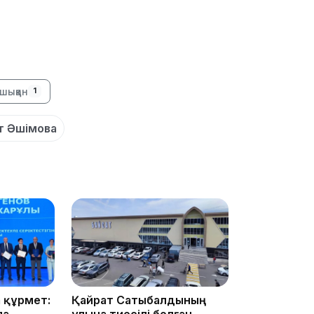
шыққан
15:33
1
т Әшімова
15:04
14:10
 құрмет:
Қайрат Сатыбалдының