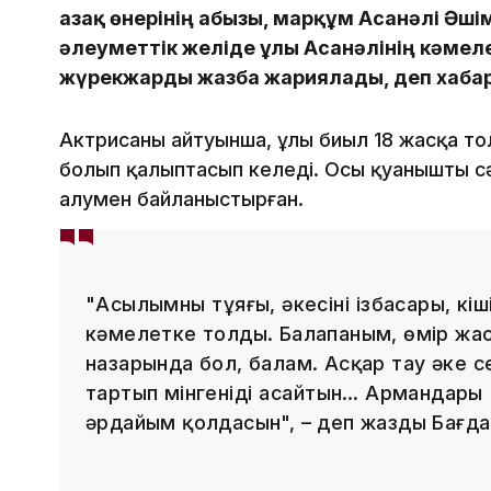
Қазақ өнерінің абызы, марқұм Асанәлі Әш
әлеуметтік желіде ұлы Асанәлінің кәмел
жүрекжарды жазба жариялады, деп хаб
Актрисаның айтуынша, ұлы биыл 18 жасқа тол
болып қалыптасып келеді. Осы қуанышты сә
алумен байланыстырған.
"Асылымның тұяғы, әкесінің ізбасары, кіші
кәмелетке толды. Балапаным, өмір жасы
назарында бол, балам. Асқар тау әкең сен
тартып мінгеніңді аңсайтын… Армандарың 
әрдайым қолдасын", – деп жазды Бағда