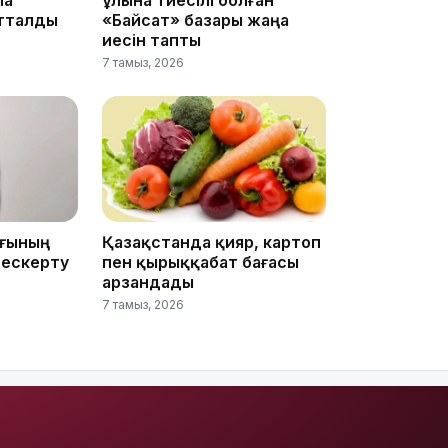
ла
ұлына тиесілі болған
атталды
«Байсат» базары жаңа
иесін тапты
7 тамыз, 2026
13:14
ығының
Қазақстанда қияр, картоп
 ескерту
пен қырыққабат бағасы
арзандады
7 тамыз, 2026
13:08