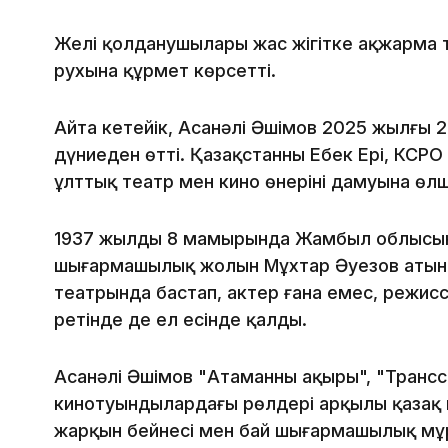
Желі қолданушылары жас жігітке ақжарма ті
рухына құрмет көрсетті.
Айта кетейік, Асанәлі Әшімов 2025 жылғы 
дүниеден өтті. Қазақстанның Еңбек Ері, КСРО 
ұлттық театр мен кино өнерінің дамуына өлш
1937 жылдың 8 мамырында Жамбыл облысынд
шығармашылық жолын Мұхтар Әуезов атын
театрында бастап, актер ғана емес, режисс
ретінде де ел есінде қалды.
Асанәлі Әшімов "Атаманның ақыры", "Транссі
кинотуындылардағы рөлдері арқылы қазақ к
жарқын бейнесі мен бай шығармашылық мұ