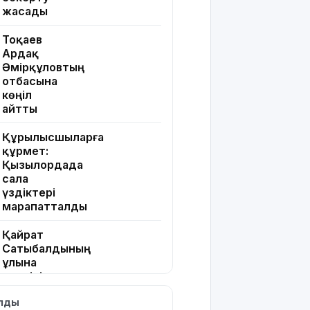
жасады
Тоқаев
Ардақ
Әмірқұловтың
отбасына
көңіл
айтты
Құрылысшыларға
құрмет:
Қызылордада
сала
үздіктері
марапатталды
Қайрат
Сатыбалдының
ұлына
тиесілі
болған
ылды
«Байсат»