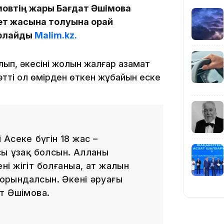
імовтің жары Бағдат Әшімова
ет жасына толуына орай
арлайды
Malim.kz.
ып, әкесінің жолын жалғар азамат
тті ол өмірден өткен жұбайын еске
19:39
 Асекең бүгін 18 жас –
ң ұзақ болсын. Алланың
ің жігіт болғаныңа, ат жалын
18:45
орындалсын. Әкеңнің әруағы
т Әшімова.