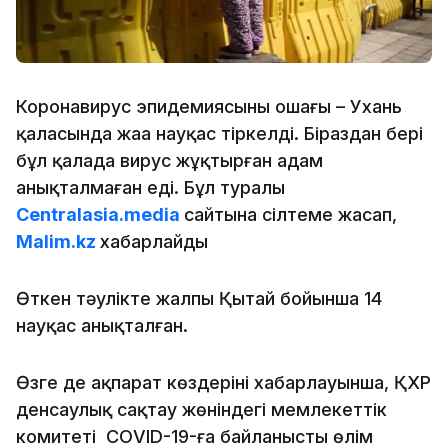
Коронавирус эпидемиясының ошағы – Ухань
қаласында жаңа науқас тіркелді. Біраздан бері
бұл қалада вирус жұқтырған адам
анықталмаған еді. Бұл туралы
Сentralasia.media
сайтына сілтеме жасап,
Malim.kz
хабарлайды
Өткен тәулікте жалпы Қытай бойынша 14
науқас анықталған.
Өзге де ақпарат көздерінің хабарлауынша, ҚХР
денсаулық сақтау жөніндегі мемлекеттік
комитеті СОVID-19-ға байланысты өлім