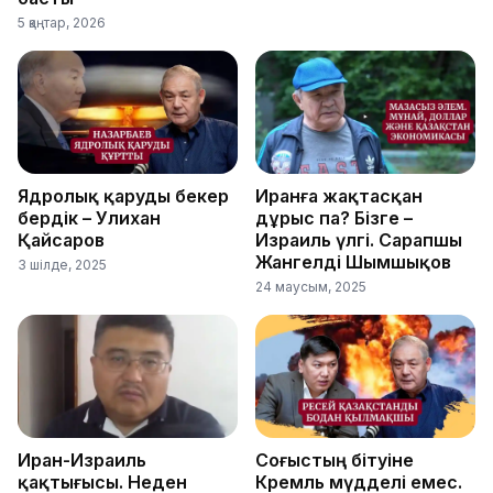
5 қаңтар, 2026
Ядролық қаруды бекер
Иранға жақтасқан
бердік – Уәлихан
дұрыс па? Бізге –
Қайсаров
Израиль үлгі. Сарапшы
Жангелді Шымшықов
3 шілде, 2025
24 маусым, 2025
Иран-Израиль
Соғыстың бітуіне
қақтығысы. Неден
Кремль мүдделі емес.