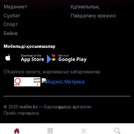
Мәдениет
Құпиялылық
Сұхбат
Пайдалану ережесі
Спорт
Бейне
Мобильді қосымшалар
Download on the
Get it on
App Store
Google Play
Қауіпсіз орнату, жарнамасыз хабарламалар.
© 2025
malim.kz
— Барлық құқықтар қорғалған.
Прайс-парақшасы