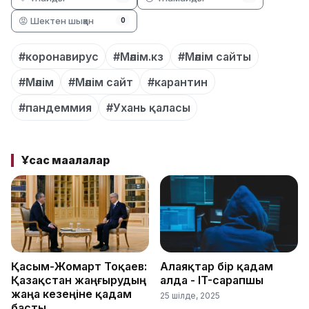
😡 Шектен шыққан
0
#коронавирус
#Мәлім.кз
#Мәлім сайты
#Мәлім
#Мәлім сайт
#карантин
#пандеммия
#Ухань қаласы
Ұқсас мақалалар
Қасым-Жомарт Тоқаев:
Алаяқтар бір қадам
Қазақстан жаңғырудың
алда - IT-сарапшы
жаңа кезеңіне қадам
25 шілде, 2025
басты