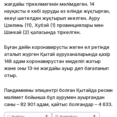
жағдайы тіркелмегенін мәлімдеген. 14
науқастың ең көбі ауруды өз елінде жұқтырған,
екеуі шетелден жұқтырып әкелген. Ауру
Цзилинь (11), Хубэй (1) провинциялары мен
Шанхай (2) қаласында тіркелген.
Бұған дейін коронавирусты жеңген ел ретінде
аталып жүрген Қытай ауруханаларында қазір
148 адам коронавирустан емделіп жатыр
және оның 13-інің жағдайы ауыр деп бағаланып
отыр.
Пандемияның эпицентрі болған Қытайда ресми
мәлімет бойынша бұл аурумен ауырғандан
саны – 82 901 адам, қайтыс болғандар – 4 633.
🤍 Ұнайды
😞 Ұнамайды
0
0