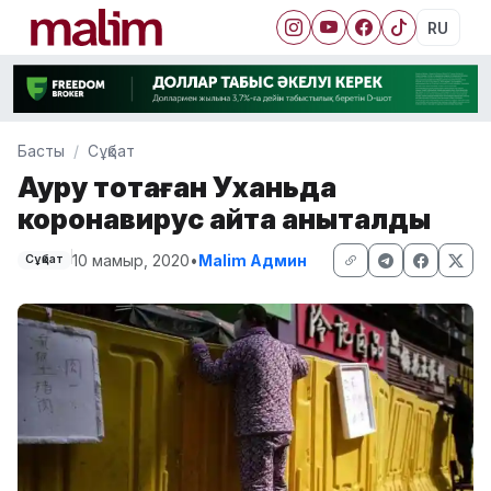
RU
Басты
Сұқбат
Ауру тоқтаған Уханьда
коронавирус қайта анықталды
10 мамыр, 2020
•
Malim Админ
Сұқбат