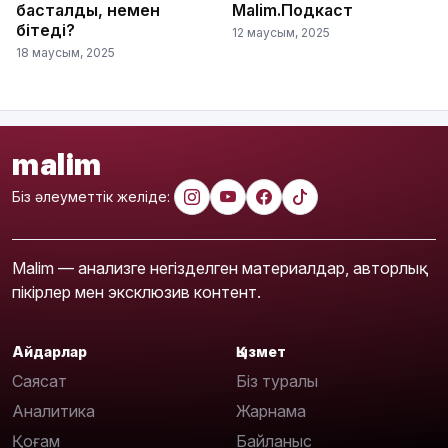
басталды, немен
Malim.Подкаст
бітеді?
12 маусым, 2025
18 маусым, 2025
malim
Біз әлеуметтік желіде:
Malim — анализге негізделген материалдар, авторлық
пікірлер мен эксклюзив контент.
Айдарлар
Қызмет
Саясат
Біз туралы
Аналитика
Жарнама
Қоғам
Байланыс