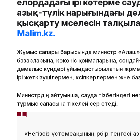
елордадағы ірі көтерме сау
азық-түлік нарығындағы де
қысқарту мәселесін талқыл
Malim.kz.
Жұмыс сапары барысында министр «Алаш» 
базарларына, көкөніс қоймаларына, сонда
демалыс күндері ұйымдастырылатын жәрме
ірі жеткізушілермен, кәсіпкерлермен және баз
Министрдің айтуынша, сауда тізбегіндегі н
тұрмыс сапасына тікелей әсер етеді.
«Негізсіз үстемеақының әрбір теңгесі