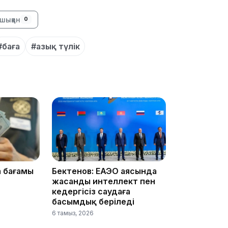
23:40
шыққан
0
#баға
#азық түлік
21:59
21:00
а бағамы
Бектенов: ЕАЭО аясында
жасанды интеллект пен
кедергісіз саудаға
басымдық беріледі
6 тамыз, 2026