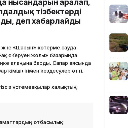
да нысандарын аралап,
лдалдық тізбектерді
ады, деп хабарлайды
және «Шарын» көтерме сауда
13:00
й-ақ «Керуен жолы» базарында
ңке алаңына барды. Сапар аясында
ар әкімшілігімен кездесулер өтті.
егізсіз үстемеақылар халықтың
12:40
 азаматтардың отбасылық