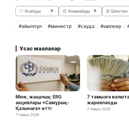
🤍 Ұнайды
😞 Ұнамайды
😡 Шектен 
0
0
#айыппұл
#министр
#сауда
#кәсіпкер
Ұқсас мақалалар
Міне, жаңалық: ERG
7 тамызға валют
акциялары «Самұрық-
жарияланды
Қазынаға» өтті
7 тамыз, 2026
7 тамыз, 2026