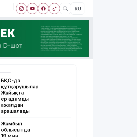
RU
БҚО-да
құтқарушылар
Жайықта
ер адамды
ажалдан
арашалады
Жамбыл
облысында
19 мың