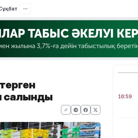
Сұқбат
өтерген
л салынды
16:59