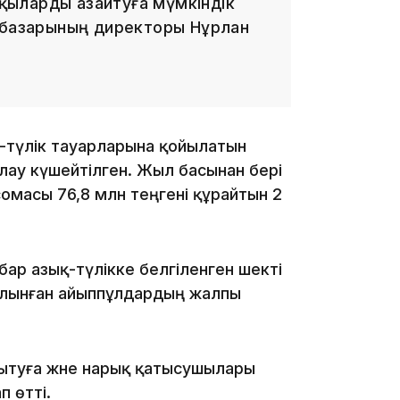
ыларды азайтуға мүмкіндік
а базарының директоры Нұрлан
қ-түлік тауарларына қойылатын
ау күшейтілген. Жыл басынан бері
09:36
сомасы 76,8 млн теңгені құрайтын 2
бар азық-түлікке белгіленген шекті
алынған айыппұлдардың жалпы
08:36
мытуға және нарық қатысушылары
п өтті.