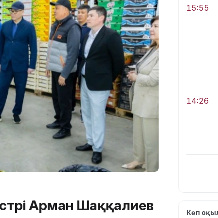
15:55
14:26
истрі Арман Шаққалиев
13:39
Көп оқ