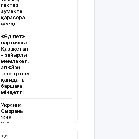
гектар
аумақта
қарасора
өседі
«Әділет»
партиясы:
Қазақстан
– зайырлы
мемлекет,
ал «Заң
және тәртіп»
қағидаты
баршаға
міндетті
Украина
Сызрань
және
Кубаньдағы
мұнай
ылды
өңдеу