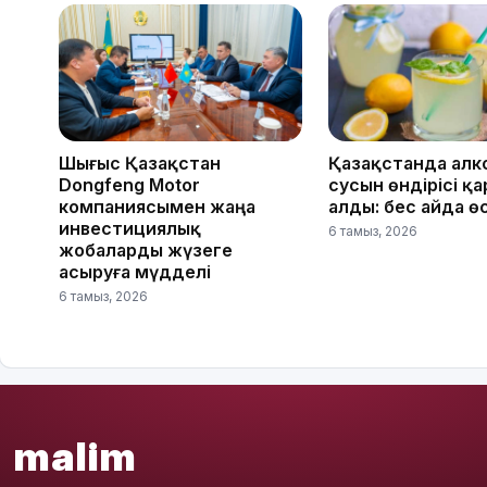
Шығыс Қазақстан
Қазақстанда алк
Dongfeng Motor
сусын өндірісі қ
компаниясымен жаңа
алды: бес айда ө
инвестициялық
6 тамыз, 2026
жобаларды жүзеге
асыруға мүдделі
6 тамыз, 2026
malim