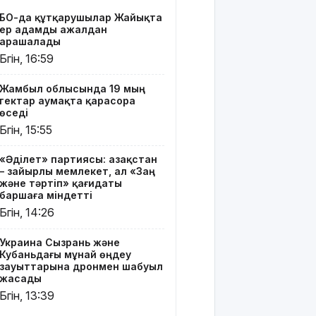
зауыттарына
БҚО-да құтқарушылар Жайықта
дронмен
ер адамды ажалдан
шабуыл
арашалады
жасады
Бүгін, 16:59
Қызылордада
Жамбыл облысында 19 мың
«Жасыл
гектар аумақта қарасора
ел» еңбек
өседі
жасақтарының
Бүгін, 15:55
қатысуымен
экологиялық
«Әділет» партиясы: Қазақстан
сенбілік
– зайырлы мемлекет, ал «Заң
өтті
және тәртіп» қағидаты
баршаға міндетті
Риддерде
Бүгін, 14:26
алғаш рет
«Поэзия
Украина Сызрань және
кеші» өтті
Кубаньдағы мұнай өңдеу
зауыттарына дронмен шабуыл
"Қорғансыз
жасады
күндерім
Бүгін, 13:39
көп