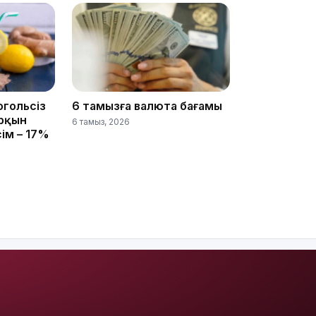
20:52
огольсіз
6 тамызға валюта бағамы
арқын
6 тамыз, 2026
сім – 17%
19:39
18:45