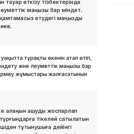
н тауар өткізу тізбектерінде
әлеуметтік маңызы бар міндет.
12:13
ін қамтамасыз етудегі маңызды
иев.
 уақытта тұрақты екенін атап өтіп,
дету және әлеуметтік маңызы бар
11:54
 бермеу жұмыстары жалғасатынын
ңке алаңын ашуды жоспарлап
тұрғындарға тікелей сатылатын
шіден тұтынушыға дейінгі
10:56