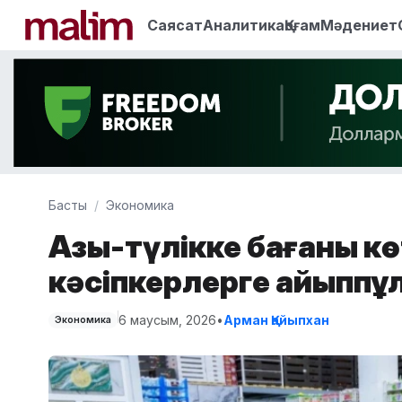
Саясат
Аналитика
Қоғам
Мәдениет
Басты
Экономика
Азық-түлікке бағаны к
кәсіпкерлерге айыппұ
6 маусым, 2026
•
Арман Қайыпхан
Экономика