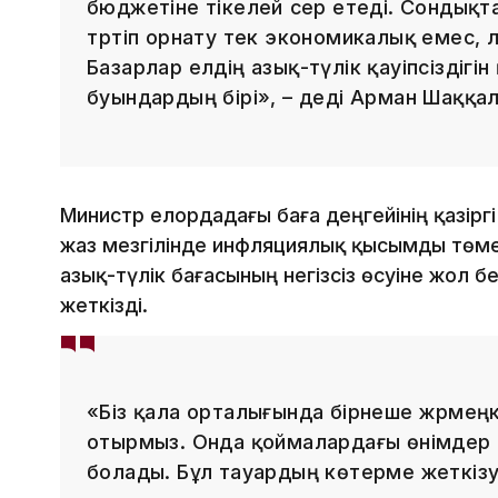
бюджетіне тікелей әсер етеді. Сондықта
тәртіп орнату тек экономикалық емес, 
Базарлар елдің азық-түлік қауіпсіздіг
буындардың бірі», – деді Арман Шаққал
Министр елордадағы баға деңгейінің қазіргі
жаз мезгілінде инфляциялық қысымды төмен
азық-түлік бағасының негізсіз өсуіне жол
жеткізді.
«Біз қала орталығында бірнеше жәрме
отырмыз. Онда қоймалардағы өнімдер 
болады. Бұл тауардың көтерме жеткізу