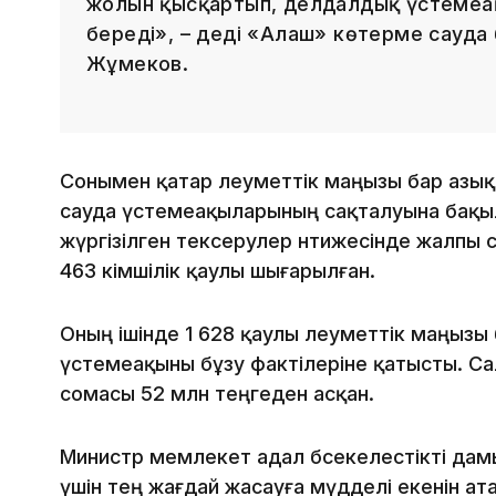
жолын қысқартып, делдалдық үстемеақ
береді», – деді «Алаш» көтерме сауд
Жұмеков.
Сонымен қатар әлеуметтік маңызы бар азы
сауда үстемеақыларының сақталуына бақыл
жүргізілген тексерулер нәтижесінде жалпы 
463 әкімшілік қаулы шығарылған.
Оның ішінде 1 628 қаулы әлеуметтік маңызы 
үстемеақыны бұзу фактілеріне қатысты. С
сомасы 52 млн теңгеден асқан.
Министр мемлекет адал бәсекелестікті да
үшін тең жағдай жасауға мүдделі екенін ата