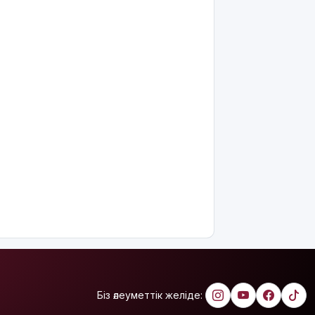
болған
«Байсат»
базары
жаңа иесін
тапты
Қарағандада
Z белгісі
бар жейде
киген
жолаушы
қызу
талқыға
түсті
Президент
Солтүстік
Қазақстан
облысының
90
жылдығымен
Біз әлеуметтік желіде:
құттықтады