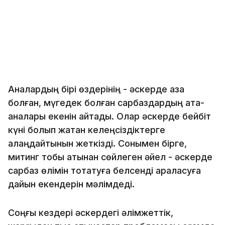
Аналардың бірі өздерінің - әскерде қаза
болған, мүгедек болған сарбаздардың ата-
аналары екенін айтады. Олар әскерде бейбіт
күні болып жатқан келеңсіздіктерге
алаңдайтынын жеткізді. Сонымен бірге,
митинг тобы атынан сөйлеген әйел - әскерде
сарбаз өлімін тоқтатуға белсенді араласуға
дайын екендерін мәлімдеді.
Соңғы кездері әскердегі әлімжеттік,