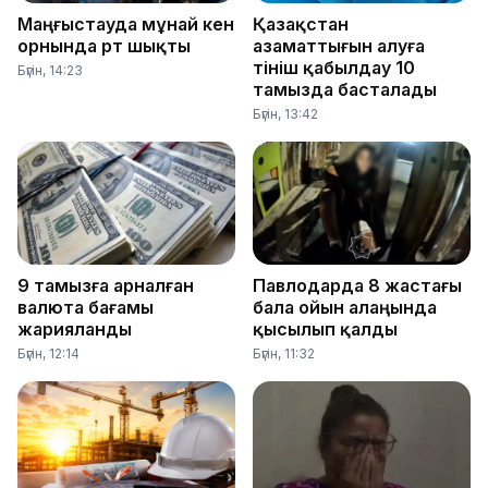
Маңғыстауда мұнай кен
Қазақстан
орнында өрт шықты
азаматтығын алуға
өтініш қабылдау 10
Бүгін, 14:23
тамызда басталады
Бүгін, 13:42
9 тамызға арналған
Павлодарда 8 жастағы
валюта бағамы
бала ойын алаңында
жарияланды
қысылып қалды
Бүгін, 12:14
Бүгін, 11:32