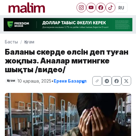
RU
Басты
Қоғам
Баланы әскерде өлсін деп туған
жоқпыз. Аналар митингке
шықты /видео/
10 қараша, 2025
•
Ереке Базарқұл
Қоғам