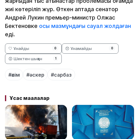
жарғыдан тыс қатынастар проблемасы қоғамда
жиі көтеріліп жүр. Өткен аптада сенатор
Андрей Лукин премьер-министр Олжас
Бектеновке
осы мазмұндағы сауал жолдаған
еді.
🤍 Ұнайды
😞 Ұнамайды
0
0
😡 Шектен шыққан
1
#өлім
#әскер
#сарбаз
Ұқсас мақалалар