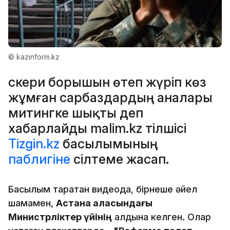
© kazinform.kz
Әскери борышын өтеп жүріп көз
жұмған сарбаздардың аналары
митингке шықты деп
хабарлайды malim.kz тілшісі
Tizgin.kz
басылымының
паблигіне
сілтеме жасап.
Басылым таратқан видеода, бірнеше әйел
шамамен,
Астана қаласындағы
Министрліктер үйінің
алдына келген. Олар