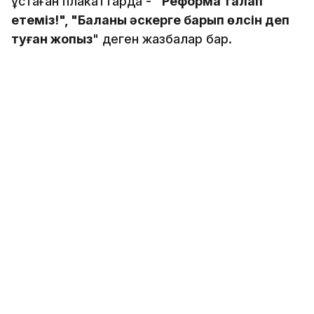
ұстаған плакаттарда -
"Реформа талап
етеміз!", "Баланы әскерге барып өлсін деп
туған жоқпыз
" деген жазбалар бар.