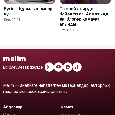
Бүгін – Құрылысшылар
Тікелей эфирдегі
күні
бейәдеп сөз: Алматыда
екі блогер қамауға
Бүгін, 08:41
алынды
8 тамыз, 2026
malim
Біз әлеуметтік желіде:
Malim — анализге негізделген материалдар, авторлық
пікірлер мен эксклюзив контент.
Айдарлар
Қызмет
Саясат
Біз туралы