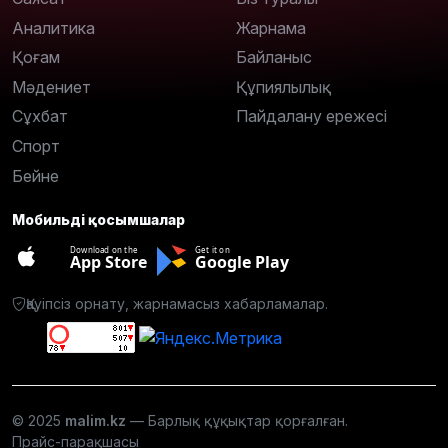
Аналитика
Жарнама
Қоғам
Байланыс
Мәдениет
Құпиялылық
Сұхбат
Пайдалану ережесі
Спорт
Бейне
Мобильді қосымшалар
Download on the
Get it on
App Store
Google Play
Қауіпсіз орнату, жарнамасыз хабарламалар.
© 2025
malim.kz
— Барлық құқықтар қорғалған.
Прайс-парақшасы