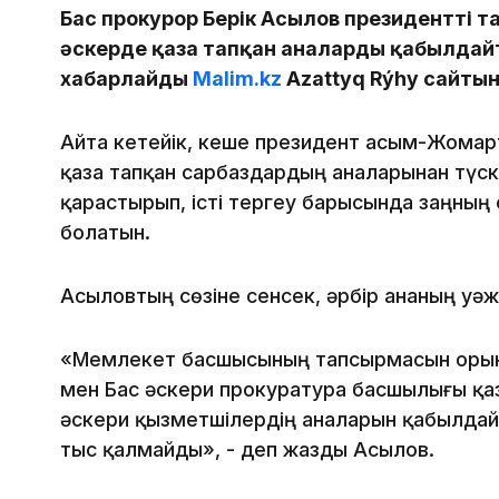
Бас прокурор Берік Асылов президенттің 
әскерде қаза тапқан аналарды қабылдайт
хабарлайды
Malim.kz
Azattyq Rýhy сайтын
Айта кетейік, кеше президент Қасым-Жомар
қаза тапқан сарбаздардың аналарынан түск
қарастырып, істі тергеу барысында заңның 
болатын.
Асыловтың сөзіне сенсек, әрбір ананың уәж
«Мемлекет басшысының тапсырмасын орын
мен Бас әскери прокуратура басшылығы қаз
әскери қызметшілердің аналарын қабылдай
тыс қалмайды», - деп жазды Асылов.