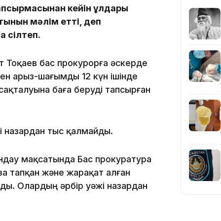
тапсырмасынан кейін ұлдары
ынын мәлім етті, деп
а сілтеп.
т Тоқаев бас прокурорға әскерде
ен арыз-шағымды 12 күн ішінде
сақталуына баға беруді тапсырған
19:36
і назардан тыс қалмайды.
дау мақсатында Бас прокуратура
а тапқан және жарақат алған
19:10
ды. Олардың әрбір уәжі назардан