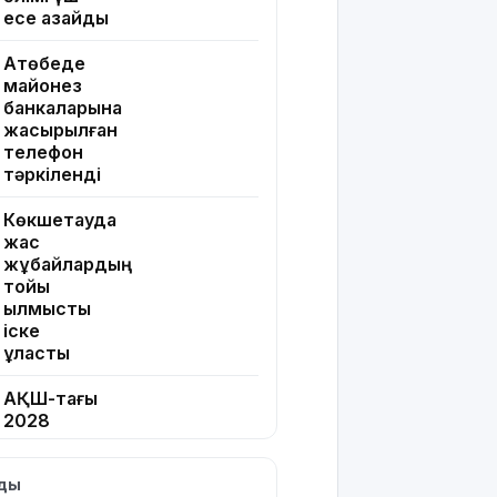
есе азайды
Ақтөбеде
майонез
банкаларына
жасырылған
телефон
тәркіленді
Көкшетауда
жас
жұбайлардың
тойы
қылмыстық
іске
ұласты
АҚШ-тағы
2028
жылғы
сайлау:
лды
Трамп