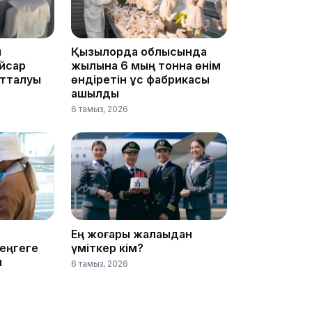
17:33
ы
Қызылорда облысында
йсар
жылына 6 мың тонна өнім
отталуы
өндіретін құс фабрикасы
ашылды
6 тамыз, 2026
17:17
Ең жоғары жалақыдан
теңгеге
үміткер кім?
н
6 тамыз, 2026
16:37