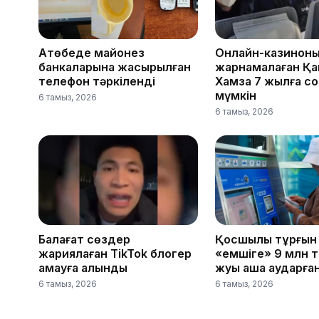
Ақтөбеде майонез
Онлайн-казинон
банкаларына жасырылған
жарнамалаған Қа
телефон тәркіленді
Хамза 7 жылға с
мүмкін
6 тамыз, 2026
6 тамыз, 2026
Балағат сөздер
Қосшылық тұрғын
жариялаған TikTok блогер
«емшіге» 9 млн 
қамауға алынды
жуық ақша аударға
6 тамыз, 2026
6 тамыз, 2026