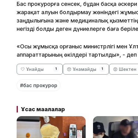
Бас прокурорға сенсек, бұдан басқа әскер
жарақат алуын болдырмау жөніндегі жұмы
заңдылығына және медициналық қызметті
негізді болды деген дүниелерге баға беріле
«Осы жұмысқа Қорғаныс министрлігі мен Ұл
аппараттарының өкілдері тартылды», - деп 
🤍 Ұнайды
😞 Ұнамайды
😡 Шектен 
1
1
#бас прокурор
Ұқсас мақалалар