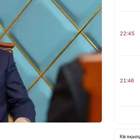
22:45
21:46
Көп оқы
19:46