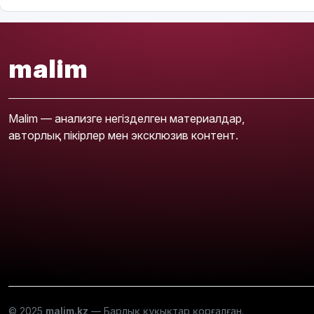
malim
Malim — анализге негізделген материалдар,
авторлық пікірлер мен эксклюзив контент.
© 2025
malim.kz
— Барлық құқықтар қорғалған.