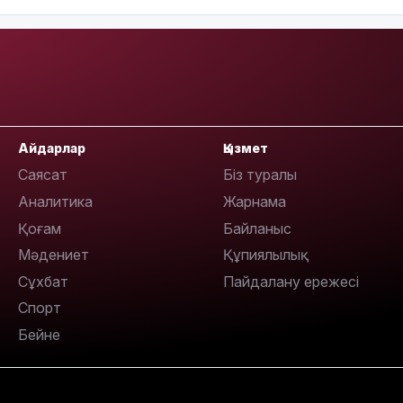
16:01
Айдарлар
Қызмет
Саясат
Біз туралы
Аналитика
Жарнама
Қоғам
Байланыс
15:59
Мәдениет
Құпиялылық
Сұхбат
Пайдалану ережесі
Спорт
Бейне
15:25