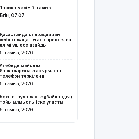
Вэнске
Тарихқа мәлім 7 тамыз
басымдық
Бүгін, 07:07
бере
бастады
Қазақстанда операциядан
Онлайн-
кейінгі жаңа туған нәрестелер
казиноны
өлімі үш есе азайды
жарнамалаған
6 тамыз, 2026
Қайсар
Хамза 7
Ақтөбеде майонез
жылға
банкаларына жасырылған
сотталуы
телефон тәркіленді
мүмкін
6 тамыз, 2026
Қызылорда
Көкшетауда жас жұбайлардың
облысында
тойы қылмыстық іске ұласты
жылына 6
6 тамыз, 2026
мың тонна
өнім
өндіретін
құс
фабрикасы