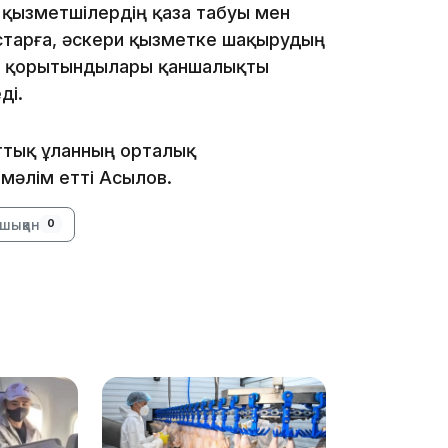
и қызметшілердің қаза табуы мен
старға, әскери қызметке шақырудың
ң қорытындылары қаншалықты
ді.
19:09
ттық ұланның орталық
мәлім етті Асылов.
шыққан
0
18:50