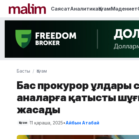
Саясат
Аналитика
Қоғам
Мәдениет
Басты
Қоғам
Бас прокурор ұлдары ә
аналарға қатысты шұғ
жасады
11 қараша, 2025
•
Айбын Атабай
Қоғам