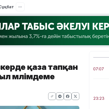
Сұқбат
скерде қаза тапқан
07:07
ыл мәлімдеме
23:23