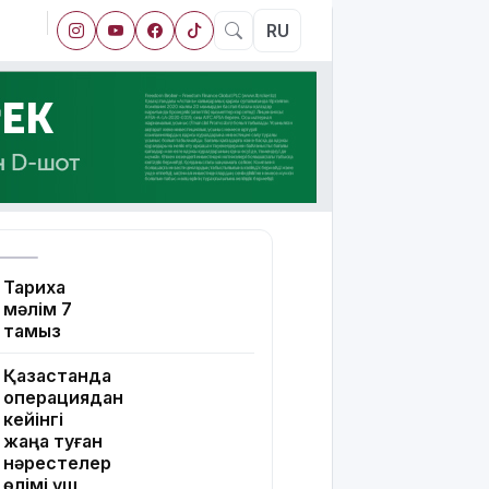
RU
Тарихқа
мәлім 7
тамыз
Қазақстанда
операциядан
кейінгі
жаңа туған
нәрестелер
өлімі үш