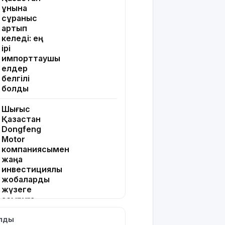
ұнына
сұраныс
артып
келеді: ең
ірі
импорттаушы
елдер
белгілі
болды
Шығыс
Қазақстан
Dongfeng
Motor
компаниясымен
жаңа
инвестициялық
жобаларды
жүзеге
асыруға
мүдделі
ылды