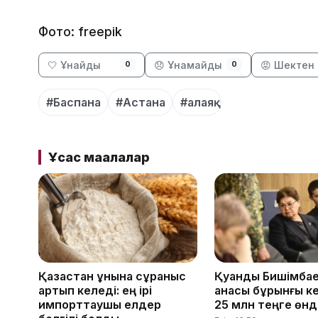
Фото: freepik
🤍 Ұнайды
😞 Ұнамайды
😡 Шектен 
0
0
#Баспана
#Астана
#алаяқ
Ұқсас мақалалар
Қазақстан ұнына сұраныс
Қуандық Бишімба
артып келеді: ең ірі
анасы бұрынғы ке
импорттаушы елдер
25 млн теңге өнді