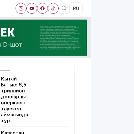
RU
Қытай-
Батыс: 6,5
триллион
долларлық
өнеркәсіп
тәуекел
аймағында
тұр
Қазақстан