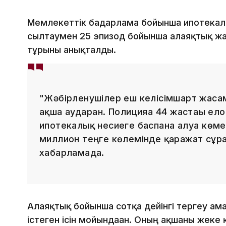
Мемлекеттік бағдарлама бойынша ипотекалы
сылтаумен 25 эпизод бойынша алаяқтық жа
тұрғыны анықталды.
"Жәбірленушілер еш келісімшарт жасама
ақша аударған. Полицияға 44 жастағы ело
ипотекалық несиеге баспана алуға көм
миллион теңге көлемінде қаражат сұрағ
хабарламада.
Алаяқтық бойынша сотқа дейінгі тергеу ама
істеген ісін мойындаған. Оның ақшаны жеке