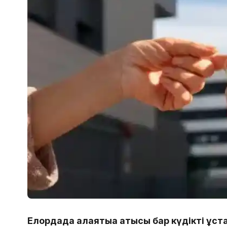
Елордада алаяқтыққа қатысы бар күдікті ұ