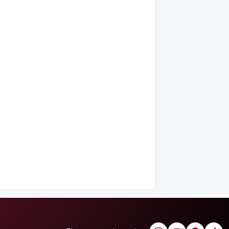
күшейту
мәселесін
қайта
көтерді
Open Air:
Қызылорда
облысы
полиция
департаменті
20 мыңнан
астам
көрерменнің
қауіпсіздігін
қамтамасыз
етті
Ресей дрон
әскеріне
жеке
қолбасшы
тағайындалды.