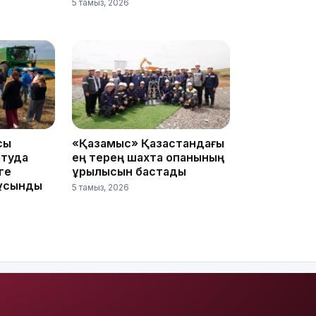
5 тамыз, 2026
сы
«Қазақмыс» Қазақстандағы
11:33
ытуда
ең терең шахта оқпанының
ге
құрылысын бастады
 ұсынды
5 тамыз, 2026