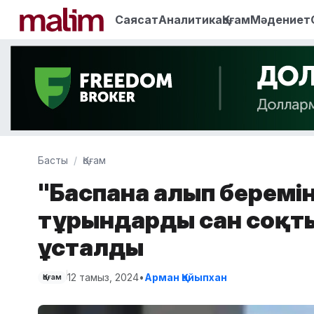
Саясат
Аналитика
Қоғам
Мәдениет
Басты
Қоғам
"Баспана алып беремін
тұрғындарды сан соқты
ұсталды
12 тамыз, 2024
•
Арман Қайыпхан
Қоғам