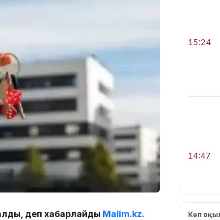
15:24
14:47
сталды, деп хабарлайды
Malim.kz.
Көп оқ