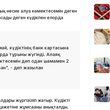
қ несие алуға көмектесемін деген
14:36
сады деген күдікпен елорда
й, күдіктінің банк картасына
рда тұрғыны жүгінді. Алаяқ
ектесемін деп одан шамамен 2
13:59
ан", - деп жазылған
лдары жүргізіліп жатыр. Күдікті
 қажетіне жұмсағаны анықталды.
13:22