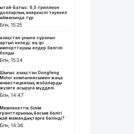
Мемлекеттік
Қытай-Батыс: 6,5 триллион
білім
долларлық өнеркәсіп тәуекел
гранттарының
аймағында тұр
басым
Бүгін, 15:25
бөлігі қай
мамандықтарға
Қазақстан ұнына сұраныс
бөлінді?
артып келеді: ең ірі
импорттаушы елдер белгілі
Қуандық
болды
Бишімбаевтың
Бүгін, 15:24
анасы
бұрынғы
Шығыс Қазақстан Dongfeng
келінінен
Motor компаниясымен жаңа
25 млн
инвестициялық жобаларды
теңге
жүзеге асыруға мүдделі
өндіріп
Бүгін, 14:47
алмақ
Мемлекеттік білім
Іздеуде
гранттарының басым бөлігі
жүрген
қай мамандықтарға бөлінді?
блогер
Бүгін, 14:36
Қайсар