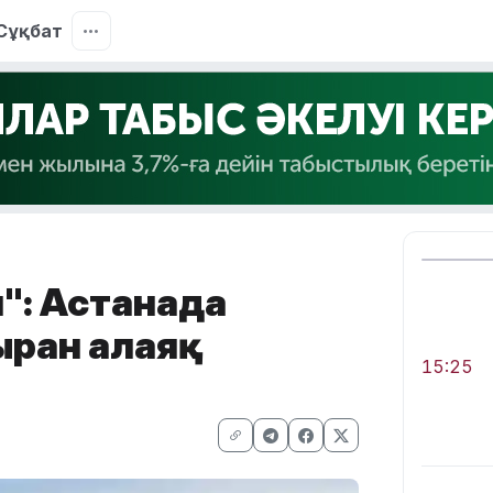
Сұқбат
": Астанада
рған алаяқ
15:25