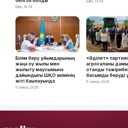
белгілі болды
Бүгін, 13:59
Бүгін, 15:24
Білім беру ұйымдарының
«Әділет» партия
жаңа оқу жылы мен
агросаланы дам
жылыту маусымына
отандық тәжірибе
дайындығы ШҚО әкімінің
басымдық беруді
жіті бақылауында
5 тамыз, 2026
5 тамыз, 2026