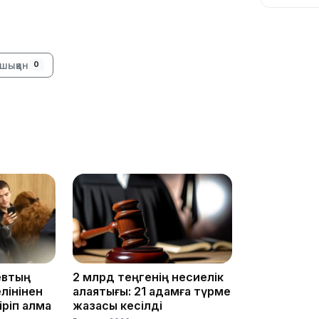
шыққан
0
13:05
12:31
евтың
2 млрд теңгенің несиелік
лінінен
алаяқтығы: 21 адамға түрме
11:59
ріп алмақ
жазасы кесілді