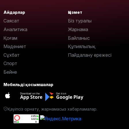
Айдарлар
Қызмет
Саясат
Біз туралы
Аналитика
Жарнама
Қоғам
Байланыс
Мәдениет
Құпиялылық
Сұхбат
Пайдалану ережесі
Спорт
Бейне
Мобильді қосымшалар
Download on the
Get it on
App Store
Google Play
Қауіпсіз орнату, жарнамасыз хабарламалар.