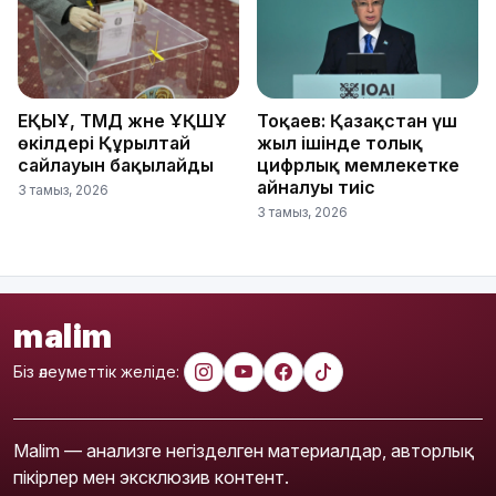
ЕҚЫҰ, ТМД және ҰҚШҰ
Тоқаев: Қазақстан үш
өкілдері Құрылтай
жыл ішінде толық
сайлауын бақылайды
цифрлық мемлекетке
айналуы тиіс
3 тамыз, 2026
3 тамыз, 2026
malim
Біз әлеуметтік желіде:
Malim — анализге негізделген материалдар, авторлық
пікірлер мен эксклюзив контент.