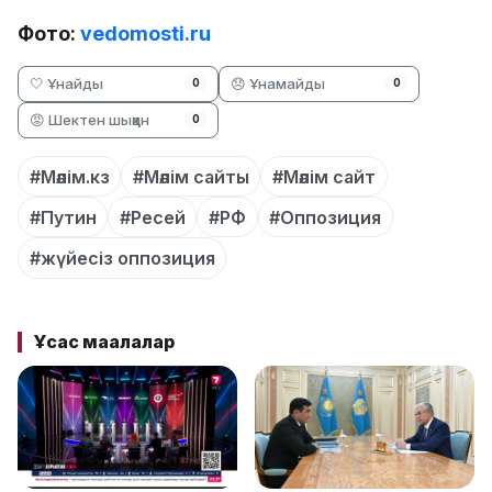
Фото:
vedomosti.ru
🤍 Ұнайды
😞 Ұнамайды
0
0
😡 Шектен шыққан
0
#Мәлім.кз
#Мәлім сайты
#Мәлім сайт
#Путин
#Ресей
#РФ
#Оппозиция
#жүйесіз оппозиция
Ұқсас мақалалар