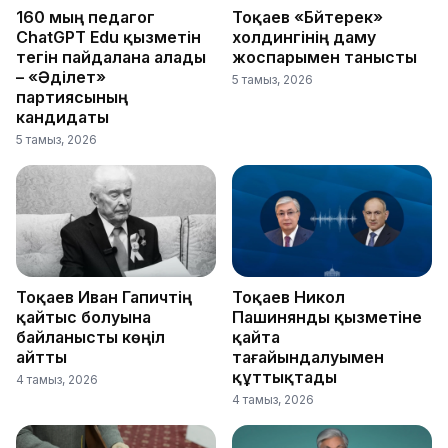
160 мың педагог
Тоқаев «Бәйтерек»
ChatGPT Edu қызметін
холдингінің даму
тегін пайдалана алады
жоспарымен танысты
– «Әділет»
5 тамыз, 2026
партиясының
кандидаты
5 тамыз, 2026
Тоқаев Иван Гапичтің
Тоқаев Никол
қайтыс болуына
Пашинянды қызметіне
байланысты көңіл
қайта
айтты
тағайындалуымен
құттықтады
4 тамыз, 2026
4 тамыз, 2026