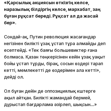
«Қарсылық акциясын өткізгің келсе,
наразылық білдіргің келсе, мархабат, заң
бұған рұқсат береді. Рұқсат ал да жасай
бер».
Сондай-ақ, Путин революция жасағандар
негізінен билікті ұзақ ұстап тұра алмайды деп
есептейді. «Тек баяғы большевиктер ғана
болмаса. Қазан төңкерісінен кейін ұзақ уақыт
бойы ұстап тұрды, бірақ, сосын өздері тарап
кетті, мемлекетті де өздерімен ала кетті»,
дейді ол.
Ол бұған дейін де оппозициялық күштерге
ақыл айтқан. Билікті жамандай бермей,
дұрыстап бағдарлама әзірлеп, шықсын...»