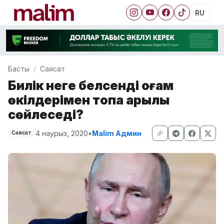
RU
Басты
Саясат
Билік неге белсенді қоғам
өкілдерімен тоқпақ арқылы
сөйлеседі?
4 наурыз, 2020
•
Malim Админ
Саясат