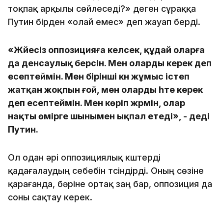
тоқпақ арқылы сөйлеседі?» деген сұраққа
Путин бірден «олай емес» деп жауап берді.
«Жүйесіз оппозицияға келсек, құдай оларға
да денсаулық берсін. Мен оларды керек деп
есептеймін. Мен бірінші күн жұмыс істеп
жатқан жоқпын ғой, мен оларды һте керек
деп есептеймін. Мен көріп жүрмін, олар
нақты өмірге шынымен ықпал етеді», - деді
Путин.
Ол одан әрі оппозициялық күштерді
қадағалаудың себебін түсіндірді. Оның сөзіне
қарағанда, бәріне ортақ заң бар, оппозиция да
соны сақтау керек.