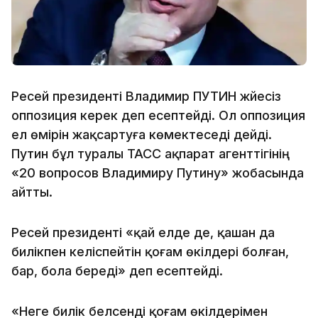
Ресей президенті Владимир ПУТИН жүйесіз
оппозиция керек деп есептейді. Ол оппозиция
ел өмірін жақсартуға көмектеседі дейді.
Путин бұл туралы ТАСС ақпарат агенттігінің
«20 вопросов Владимиру Путину» жобасында
айтты.
Ресей президенті «қай елде де, қашан да
билікпен келіспейтін қоғам өкілдері болған,
бар, бола береді» деп есептейді.
«Неге билік белсенді қоғам өкілдерімен