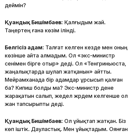
деймін?
Қуандық Бишімбаев:
Қалғыдым жай.
Таңертең ғана көзім ілінді.
Белгісіз адам:
Талғат келген кезде мен оның
көзінше айта алмадым. Ол «экс-министр
сенімен бірге отыр» деді. Ол «Тенгриньюста,
жаңалықтарда шулап жатқанын» айтты.
Мейрамханада бір адамдар ұрсысып қалған
ба? Кипиш болды ма? Экс-министр дене
жарақатын салып, жедел жәрдем келгенше ол
жан тапсырыпты деді.
Қуандық Бишімбаев:
Ол ұйықтап жатқан. Біз
көп іштік. Дауластық. Мен ұйықтадым. Оянған