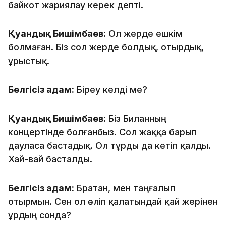
байкот жариялау керек депті.
Қуандық Бишімбаев:
Ол жерде ешкім
болмаған. Біз сол жерде болдық, отырдық,
ұрыстық.
Белгісіз адам:
Біреу келді ме?
Қуандық Бишімбаев:
Біз Биланның
концертінде болғанбыз. Сол жаққа барып
дауласа бастадық. Ол тұрды да кетіп қалды.
Хай-вай басталды.
Белгісіз адам:
Братан, мен таңғалып
отырмын. Сен ол өліп қалатындай қай жерінен
ұрдың сонда?