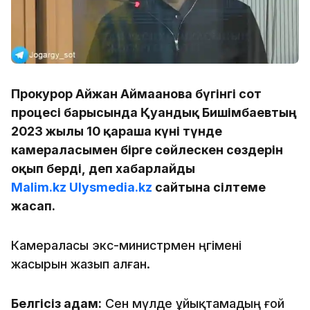
Прокурор Айжан Аймағанова бүгінгі сот
процесі барысында Қуандық Бишімбаевтың
2023 жылы 10 қараша күні түнде
камераласымен бірге сөйлескен сөздерін
оқып берді, деп хабарлайды
Malim.kz
Ulysmedia.kz
сайтына сілтеме
жасап.
Камераласы экс-министрмен әңгімені
жасырын жазып алған.
Белгісіз адам:
Сен мүлде ұйықтамадың ғой