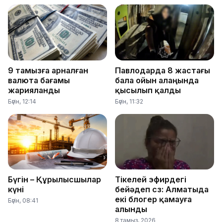
9 тамызға арналған
Павлодарда 8 жастағы
валюта бағамы
бала ойын алаңында
жарияланды
қысылып қалды
Бүгін, 12:14
Бүгін, 11:32
Бүгін – Құрылысшылар
Тікелей эфирдегі
күні
бейәдеп сөз: Алматыда
екі блогер қамауға
Бүгін, 08:41
алынды
8 тамыз, 2026