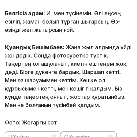
Белгісіз адам:
Иә, мен түсінемін. Әлі еңсең
езіліп, жаман болып тұрған шығарсың. Өз-
өзіңді жеп жатырсың ғой.
Қуандық Бишімбаев:
Жаңа жыл алдында үйді
жөндедік. Сонда фотосуретке түстік.
Таңертең ол ашуланып, киетін ештеңем жоқ
деді. Бірге дүкенге бардық. Шаршап кетті.
Мен өз шаруаммен кеттім. Кешке ол
құрбысымен кетті, мен кешігіп қалдым. Біз
күнде таңертең оянып, жоспар құратынбыз.
Мен не болғанын түсінбей қалдым.
Фото: Жоғарғы сот
🤍 Ұнайды
😞 Ұнамайды
0
0