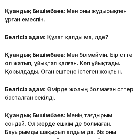
Қуандық Бишімбаев:
Мен оны жұдырықпен
ұрған емеспін.
Белгісіз адам:
Құлап қалды ма, әлде?
Қуандық Бишімбаев:
Мен білмеймін. Бір сәтте
ол жатып, ұйықтап қалған. Көп ұйықтады.
Қорылдады. Оған ештеңе істеген жоқпын.
Белгісіз адам:
Өмірде жолың болмаған сәттер
басталған секілді.
Қуандық Бишімбаев:
Менің тағдырым
сондай. Ол жерде ешкім де болмаған.
Бауырымды шақырып алдым да, біз оны