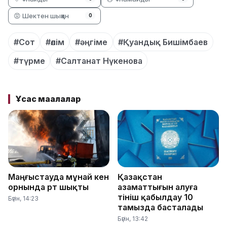
😡 Шектен шыққан
0
#Сот
#өлім
#әңгіме
#Қуандық Бишімбаев
#түрме
#Салтанат Нүкенова
Ұқсас мақалалар
Маңғыстауда мұнай кен
Қазақстан
орнында өрт шықты
азаматтығын алуға
өтініш қабылдау 10
Бүгін, 14:23
тамызда басталады
Бүгін, 13:42