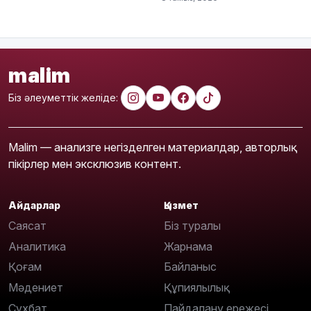
malim
Біз әлеуметтік желіде:
Malim — анализге негізделген материалдар, авторлық
пікірлер мен эксклюзив контент.
Айдарлар
Қызмет
Саясат
Біз туралы
Аналитика
Жарнама
Қоғам
Байланыс
Мәдениет
Құпиялылық
Сұхбат
Пайдалану ережесі