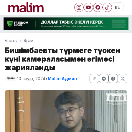
RU
Басты
Қоғам
Бишімбаевтың түрмеге түскен
күні камераласымен әңгімесі
жарияланды
10 сәуір, 2024
•
Malim Админ
Қоғам