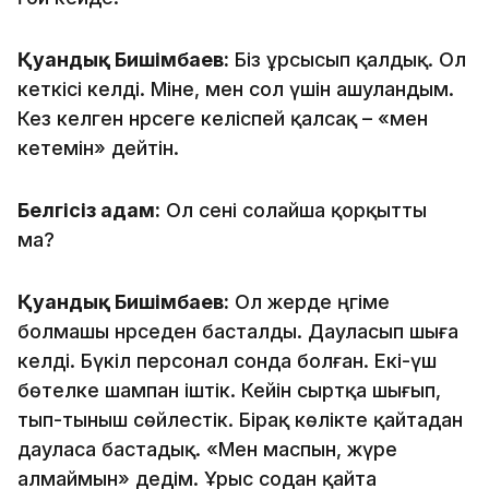
Қуандық Бишімбаев:
Біз ұрсысып қалдық. Ол
кеткісі келді. Міне, мен сол үшін ашуландым.
Кез келген нәрсеге келіспей қалсақ – «мен
кетемін» дейтін.
Белгісіз адам:
Ол сені солайша қорқытты
ма?
Қуандық Бишімбаев:
Ол жерде әңгіме
болмашы нәрседен басталды. Дауласып шыға
келді. Бүкіл персонал сонда болған. Екі-үш
бөтелке шампан іштік. Кейін сыртқа шығып,
тып-тыныш сөйлестік. Бірақ көлікте қайтадан
дауласа бастадық. «Мен маспын, жүре
алмаймын» дедім. Ұрыс содан қайта