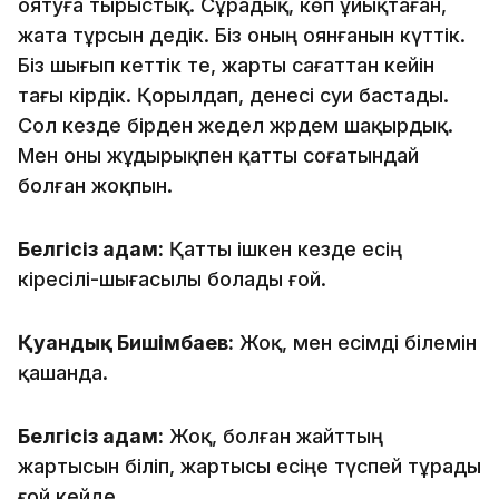
оятуға тырыстық. Сұрадық, көп ұйықтаған,
жата тұрсын дедік. Біз оның оянғанын күттік.
Біз шығып кеттік те, жарты сағаттан кейін
тағы кірдік. Қорылдап, денесі суи бастады.
Сол кезде бірден жедел жәрдем шақырдық.
Мен оны жұдырықпен қатты соғатындай
болған жоқпын.
Белгісіз адам:
Қатты ішкен кезде есің
кіресілі-шығасылы болады ғой.
Қуандық Бишімбаев:
Жоқ, мен есімді білемін
қашанда.
Белгісіз адам:
Жоқ, болған жайттың
жартысын біліп, жартысы есіңе түспей тұрады
ғой кейде.