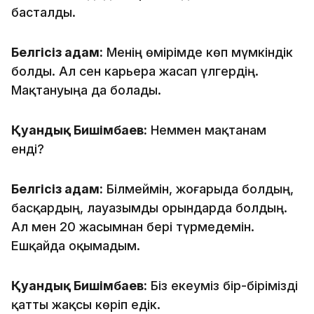
басталды.
Белгісіз адам:
Менің өмірімде көп мүмкіндік
болды. Ал сен карьера жасап үлгердің.
Мақтануыңа да болады.
Қуандық Бишімбаев:
Неммен мақтанам
енді?
Белгісіз адам:
Білмеймін, жоғарыда болдың,
басқардың, лауазымды орындарда болдың.
Ал мен 20 жасымнан бері түрмедемін.
Ешқайда оқымадым.
Қуандық Бишімбаев:
Біз екеуміз бір-бірімізді
қатты жақсы көріп едік.