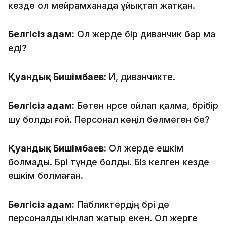
кезде ол мейрамханада ұйықтап жатқан.
Белгісіз адам:
Ол жерде бір диванчик бар ма
еді?
Қуандық Бишімбаев:
Иә, диванчикте.
Белгісіз адам:
Бөтен нәрсе ойлап қалма, бәрібір
шу болды ғой. Персонал көңіл бөлмеген бе?
Қуандық Бишімбаев:
Ол жерде ешкім
болмады. Бәрі түнде болды. Біз келген кезде
ешкім болмаған.
Белгісіз адам:
Пабликтердің бәрі де
персоналды кінәлап жатыр екен. Ол жерге