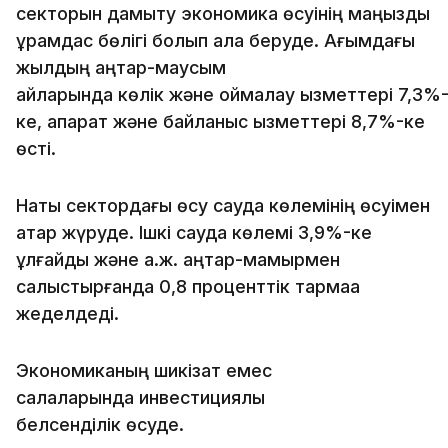
секторын дамыту экономика өсуінің маңызды
құрамдас бөлігі болып қала беруде. Ағымдағы
жылдың қаңтар-маусым
айларында көлік және қоймалау қызметтері 7,3%
ке, ақпарат және байланыс қызметтері 8,7%-ке
өсті.
Нақты сектордағы өсу сауда көлемінің өсуімен
қатар жүруде. Ішкі сауда көлемі 3,9%-ке
ұлғайды және а.ж. қаңтар-мамырмен
салыстырғанда 0,8 проценттік тармаққа
жеделдеді.
Экономиканың шикізат емес
салаларында инвестициялық
белсенділік өсуде.