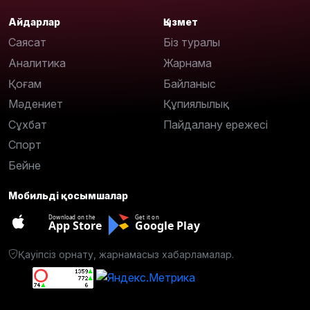
Айдарлар
Қызмет
Саясат
Біз туралы
Аналитика
Жарнама
Қоғам
Байланыс
Мәдениет
Құпиялылық
Сұхбат
Пайдалану ережесі
Спорт
Бейне
Мобильді қосымшалар
Download on the
Get it on
App Store
Google Play
Қауіпсіз орнату, жарнамасыз хабарламалар.