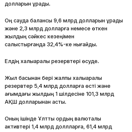
долларын құрады.
Оң сауда балансы 9,6 млрд долларын құрады
және 2,3 млрд долларға немесе өткен
жылдың сәйкес кезеңімен
салыстырғанда 32,4%-ке нығайды.
Елдің халықаралық резервтері өсуде.
Жыл басынан бері жалпы халықаралық
резервтер 5,4 млрд долларға өсті және
ағымдағы жылдың 1 шілдесіне 101,3 млрд
АҚШ долларынан асты.
Оның ішінде Ұлттық қордың валюталық
активтері 1,4 млрд доллларға, 61,4 млрд