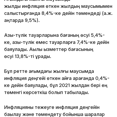
жылдық инфляция өткен жылдың маусымымен
салыстырғанда 8,4%-ке дейін төмендеді (а.ж.
қаңтарда 9,5%).
Азық-түлік тауарларына бағаның өсуі 5,4%-
ке, азық-түлік емес тауарларға 7,4%-ке дейін
баяулады. Ақылы қызметтер бағасының
өсуі 13,8%-ті құрады.
Бұл ретте ағымдағы жылғы маусымда
инфляция деңгейі өткен айға қарағанда 0,4%-
ке дейін баяулады, бұл 2021 жылдан бері ең
төменгі көрсеткіш болып табылады.
Инфляцияны тежеуге инфляция деңгейін
бақылау және төмендету бойынша шаралар