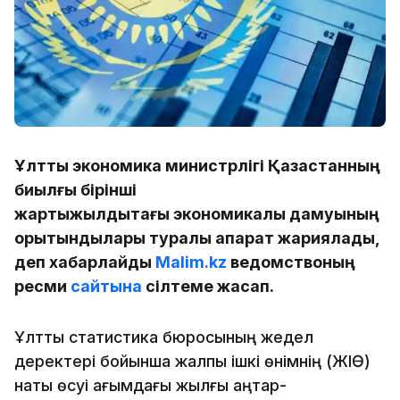
Ұлттық экономика министрлігі Қазақстанның
биылғы бірінші
жартыжылдықтағы экономикалық дамуының
қорытындылары туралы ақпарат жариялады,
деп хабарлайды
Malim.kz
ведомствоның
ресми
сайтына
сілтеме жасап.
Ұлттық статистика бюросының жедел
деректері бойынша жалпы ішкі өнімнің (ЖІӨ)
нақты өсуі ағымдағы жылғы қаңтар-