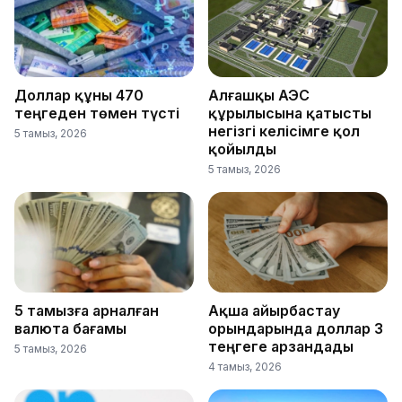
Доллар құны 470
Алғашқы АЭС
теңгеден төмен түсті
құрылысына қатысты
негізгі келісімге қол
5 тамыз, 2026
қойылды
5 тамыз, 2026
5 тамызға арналған
Ақша айырбастау
валюта бағамы
орындарында доллар 3
теңгеге арзандады
5 тамыз, 2026
4 тамыз, 2026