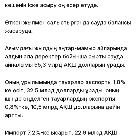
кешенін іске асыру оң әсер етуде.
Өткен жылмен салыстырғанда сауда балансы
жақсаруда.
Ағымдағы жылдың қаңтар-мамыр айларында
алдын ала деректер бойынша сыртқы сауда
айналымы 55,3 млрд АҚШ долларын құрады.
Оның құрылымында тауарлар экспорты 1,8%-
ке өсіп, 32,5 млрд долларды құрады, оның
ішінде өңделген тауарлардың экспорты
0,8%-ке, 10,5 млрд АҚШ долларына дейін
артты.
Импорт 7,2%-ке қысқарып, 22,9 млрд АҚШ