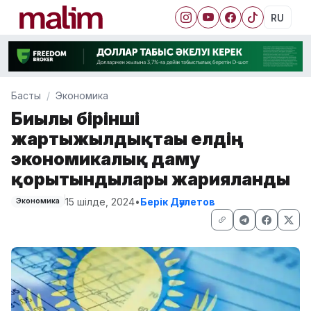
RU
Басты
Экономика
Биылғы бірінші
жартыжылдықтағы елдің
экономикалық даму
қорытындылары жарияланды
15 шілде, 2024
•
Берік Дәулетов
Экономика