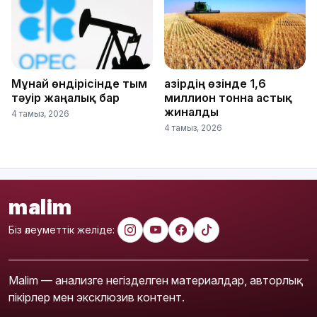
Мұнай өндірісінде тым
Қазірдің өзінде 1,6
тәуір жаңалық бар
миллион тонна астық
жиналды
4 тамыз, 2026
4 тамыз, 2026
malim
Біз әлеуметтік желіде:
Malim — анализге негізделген материалдар, авторлық
пікірлер мен эксклюзив контент.