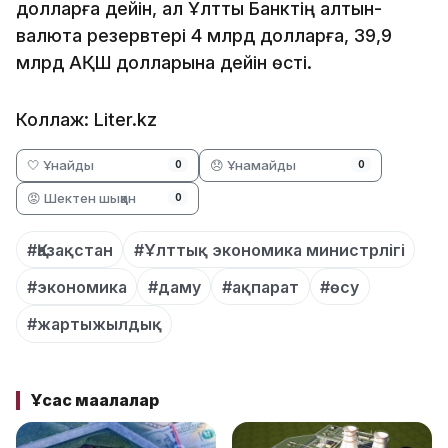
долларға дейін, ал Ұлттық Банктің алтын-
валюта резервтері 4 млрд долларға, 39,9
млрд АҚШ долларына дейін өсті.
Коллаж: Liter.kz
🤍 Ұнайды
😞 Ұнамайды
0
0
😡 Шектен шыққан
0
#Қазақстан
#Ұлттық экономика министрлігі
#экономика
#даму
#ақпарат
#өсу
#жартыжылдық
Ұқсас мақалалар