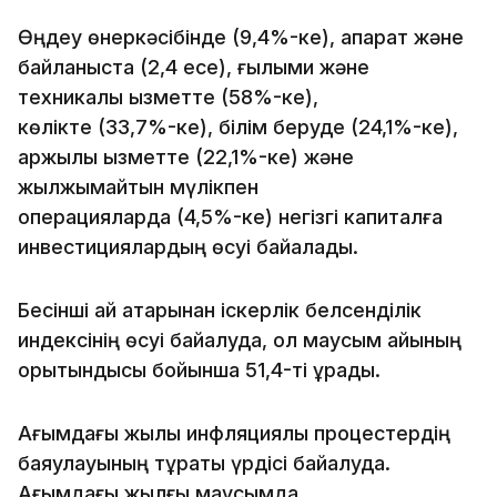
Өңдеу өнеркәсібінде (9,4%-ке), ақпарат және
байланыста (2,4 есе), ғылыми және
техникалық қызметте (58%-ке),
көлікте (33,7%-ке), білім беруде (24,1%-ке),
қаржылық қызметте (22,1%-ке) және
жылжымайтын мүлікпен
операцияларда (4,5%-ке) негізгі капиталға
инвестициялардың өсуі байқалады.
Бесінші ай қатарынан іскерлік белсенділік
индексінің өсуі байқалуда, ол маусым айының
қорытындысы бойынша 51,4-ті құрады.
Ағымдағы жылы инфляциялық процестердің
баяулауының тұрақты үрдісі байқалуда.
Ағымдағы жылғы маусымда