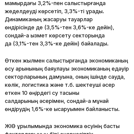
мамырдағы 3,2%-пен салыстырғанда
жеделдеуді көрсетіп, 3,3%-ті құрады.
Динамиканың жақсаруы тауарлар
өндірісінде де (3,5%-тен 3,6%-ке дейін),
сондай-ақ қызмет көрсету секторында
да (3,1%-тен 3,3%-ке дейін) байқалады.
Өткен жылмен салыстырғанда экономиканың
өсу қарқынының баяулауы экономиканың едәуір
секторларының дамуына, оның ішінде сауда,
көлік, логистика және т.б. шектеуші әсер
еткен 10 өңірдегі су тасқыны
салдарының әсерімен, сондай-ақ мұнай
өндірудің 1,6%-ке қысқаруымен байланысты.
ЖІӨ құрылымында экономика өсуінің басты