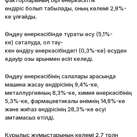
факторларының бірі өнеркәсіптік
өндіріс болып табылады, оның көлемі 2,8%-
ке ұлғайды.
Өңдеу өнеркәсібінде тұрақты өсу (5,1%-
ке) сақталуда, ол тау-
кен өндіру өнеркәсібіндегі (0,3%-ке) өсуден
едәуір озық қарқынмен өсіп келеді.
Өңдеу өнеркәсібінің салалары арасында
машина жасау өндірісінің 9,4%-ке,
металлургияның 8,3%-ке, химия өнеркәсібінің
5,3%-ке, фармацевтикалық өнімнің 14,8%-ке
және жиһаз өндірісінің 28,3%-ке өсуі
қамтамасыз етілді.
Құрылыс жұмыстарының көлемі 2,7 трлн