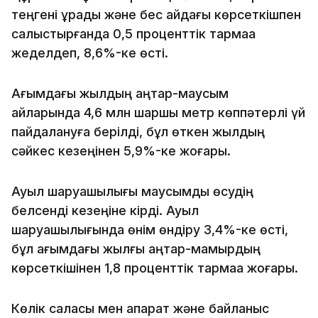
теңгені құрады және бес айдағы көрсеткішпен
салыстырғанда 0,5 проценттік тармаққа
жеделдеп, 8,6%-ке өсті.
Ағымдағы жылдың қаңтар-маусым
айларында 4,6 млн шаршы метр көппәтерлі үй
пайдалануға берілді, бұл өткен жылдың
сәйкес кезеңінен 5,9%-ке жоғары.
Ауыл шаруашылығы маусымдық өсудің
белсенді кезеңіне кірді. Ауыл
шаруашылығында өнім өндіру 3,4%-ке өсті,
бұл ағымдағы жылғы қаңтар-мамырдың
көрсеткішінен 1,8 проценттік тармаққа жоғары.
Көлік саласы мен ақпарат және байланыс