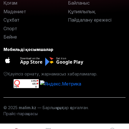
Қоғам
Байланыс
Мәдениет
Құпиялылық
Сұхбат
Пайдалану ережесі
Спорт
Бейне
Мобильді қосымшалар
Download on the
Get it on
App Store
Google Play
Қауіпсіз орнату, жарнамасыз хабарламалар.
© 2025
malim.kz
— Барлық құқықтар қорғалған.
Прайс-парақшасы