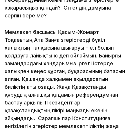
көзқарасыңыз қандай? Ол елдің дамуына
серпін бере ме?
Мемлекет басшысы Қасым-Жомарт
Тоқаевтың Ата Заңға өзгерістерді бүкіл
халықтың талқысына шығаруы – ел болып
қолдауға лайықты іс деп ойлаймын. Байырғы
замандардағы хандарымыз іргелі істерде
халықпен кеңес құрған, бұқарасының батасын
алған. Қашанда халқымен ақылдасатын
биліктің аты озады. Жаңа Қазақстанды
құрудың алғашқы қадамын референдумнан
бастау арқылы Президент әр
қазақстандықтың пікірі маңызды екенін
айқындады. Сарапшылар Конституцияға
енгізілетін өзгерістер мемлекеттіліктің жаңа