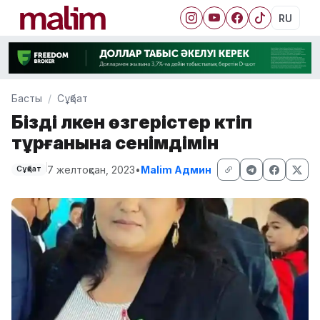
RU
Басты
Сұқбат
Бізді үлкен өзгерістер күтіп
тұрғанына сенімдімін
7 желтоқсан, 2023
•
Malim Админ
Сұқбат