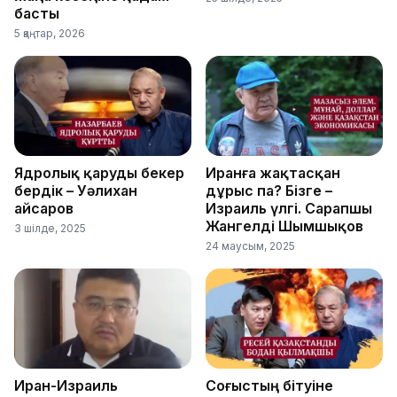
басты
5 қаңтар, 2026
Ядролық қаруды бекер
Иранға жақтасқан
бердік – Уәлихан
дұрыс па? Бізге –
Қайсаров
Израиль үлгі. Сарапшы
Жангелді Шымшықов
3 шілде, 2025
24 маусым, 2025
Иран-Израиль
Соғыстың бітуіне