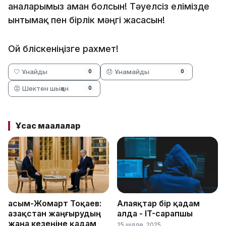
аналарымыз аман болсын! Тәуелсіз елімізде
ынтымақ пен бірлік мәңгі жасасын!
Ой бөліскеніңізге рахмет!
🤍 Ұнайды
😞 Ұнамайды
0
0
😡 Шектен шыққан
0
Ұқсас мақалалар
Қасым-Жомарт Тоқаев:
Алаяқтар бір қадам
Қазақстан жаңғырудың
алда - IT-сарапшы
жаңа кезеңіне қадам
25 шілде, 2025