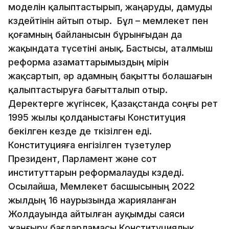
моделін қалыптастырып, жаңаруды, дамуды
көздейтінін айтып отыр. Бұл – мемлекет пен
қоғамның байланысын бұрынғыдан да
жақындата түсетіні анық. Бастысы, аталмыш
реформа азаматтарымыздың өмірін
жақсартып, әр адамның бақытты болашағын
қалыптастыруға бағытталып отыр.
Деректерге жүгінсек, Қазақстанда соңғы рет
1995 жылы қолданыстағы Конституция
бекілген кезде де өткізілген еді.
Конституцияға енгізілген түзетулер
Президент, Парламент және сот
институттарын реформалауды көздеді.
Осылайша, Мемлекет басшысының 2022
жылдың 16 наурызында жарияланған
Жолдауында айтылған ауқымды саяси
жаңғыру бағдарламасы Конституциялық