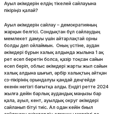
Ауыл әкімдерін елдің тікелей сайлауына
пікіріңіз қалай?
Ауыл әкімдерін сайлау – демократияның
жарқын белгісі. Сондықтан бұл сайлаудың
мемлекет дамуы үшін айтарлақтай орны
болды деп ойлаймын. Оның үстіне, аудан
әкімдері бұрын халық алдында жылына 1 ақ
рет есеп беретін болса, қазір тоқсан сайын
есеп беріп, облыс әкімдері жарты жыл сайын
халық алдына шығып, әрбір халықтың айтқан
сөз-пікірінің орындалуы қандай деңгейде
екенін негізгі бағытқа алды. Ендігі ретте 2024
жылға дейін барлық аудандық маңызы бар
қала, ауыл, кент, ауылдық округ әкімдері
сайланып бітуі тиіс. Ал одан кейін биыл