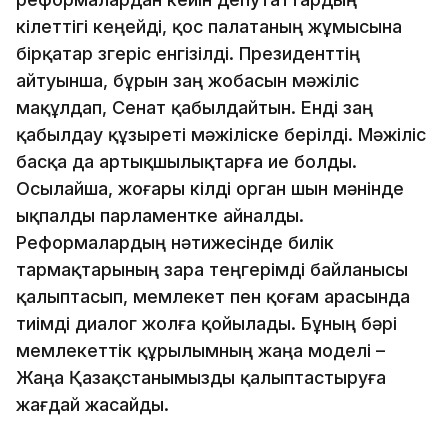
өкілеттігі кеңейді, қос палатаның жұмысына
бірқатар өзгеріс енгізілді. Президенттің
айтуынша, бұрын заң жобасын мәжіліс
мақұлдап, Сенат қабылдайтын. Енді заң
қабылдау құзыреті мәжіліске берілді. Мәжіліс
басқа да артықшылықтарға ие болды.
Осылайша, жоғары өкілді орган шын мәнінде
ықпалды парламентке айналды.
Реформалардың нәтижесінде билік
тармақтарының өзара теңгерімді байланысы
қалыптасып, мемлекет пен қоғам арасында
тиімді диалог жолға қойылады. Бұның бәрі
мемлекеттік құрылымның жаңа моделі –
Жаңа Қазақстанымызды қалыптастыруға
жағдай жасайды.