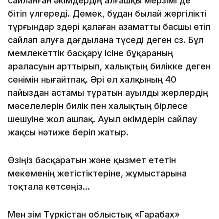
сайланған әкімдердің алғашқы мерзімі де
бітіп үлгереді. Демек, бұдан былай жергілікті
тұрғындар өздері қалаған азаматты басшы етіп
сайлап алуға дағдылана түседі деген сөз. Бұл
мемлекеттік басқару ісіне бұқараның
араласуын арттырып, халықтың билікке деген
сенімін нығайтпақ. Әрі ел халқының 40
пайыздан астамы тұратын ауылды жерлердің
мәселелерін билік пен халықтың бірлесе
шешуіне жол ашпақ. Ауыл әкімдерін сайлау
жақсы нәтиже беріп жатыр.
Өзіңіз басқаратын және қызмет ететін
мекеменің жетістіктеріне, жұмыстарына
тоқтала кетсеңіз…
Мен өзім Түркістан облыстық «Гарабах»