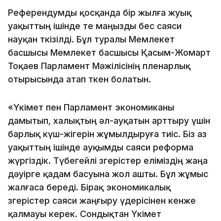
Референдумды қосқанда бір жылға жуық
уақыттың ішінде өте маңызды бес саяси
науқан өткізілді. Бұл туралы Мемлекет
басшысы Мемлекет басшысы Қасым-Жомарт
Тоқаев Парламент Мәжілісінің пленарлық
отырысында атап өткен болатын.
«Үкімет пен Парламент экономиканы
дамытып, халықтың әл-ауқатын арттыру үшін
барлық күш-жігерін жұмылдыруға тиіс. Біз аз
уақыттың ішінде ауқымды саяси реформа
жүргіздік. Түбегейлі өзгерістер еліміздің жаңа
дәуірге қадам басуына жол ашты. Бұл жұмыс
жалғаса береді. Бірақ экономикалық
өзгерістер саяси жаңғыру үдерісінен кенже
қалмауы керек. Сондықтан Үкімет