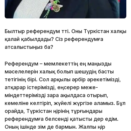
Былтыр референдум өтті. Оны Түркістан халқы
қалай қабылдады? Сіз референдумға
атсалыстыңыз ба?
Референдум – мемлекеттің ең маңызды
мәселелерін халық болып шешудің басты
тетігінің бірі. Сол арқылы әрбір әрекетімізді,
атқарар істерімізді, еңсерер меже-
міндеттерімізді өзара ақылдаса отырып,
кемеліне келтіріп, жүйелі жүргізе аламыз. Бұл
орайда, Түркістан өңірінің тұрғындары
референдумға белсенді қатысты дер едім.
Оның ішінде өзім де бармын. Жалпы өңір