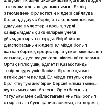
әлеуметтік және экономикалық өзгерістерден
тыс қалмағанына қуаныштымын. Біздің
этномәдени бірлестіктің өкілдері сайлауда
белсенді дауыс беріп, ел экономикасының
дамуына өз үлестерін қосып, түрлі
қайырымдылық акцияларын үнемі
ұйымдастырып отырды. Әзірбайжан
диаспорасының өкілдері елімізде болып
жатқан барлық процестерге үлкен ықыласпен
қатысады деп жауапкершілікпен айта аламын.
Ортақ игілік үшін, әділетті Қазақстанды
тезірек құру үшін бәріміз бірлесе қызмет
етейік дегім келеді. Елімізде татулық пен
бірліктің туы желбірей берсін! Еліміз тыныш,
жұртымыз аман болсын! Әр отбасының
татулығы мен сыйластығына ұйытқы болып
отырған аға буын қарияларымыз, әкелеріміз,