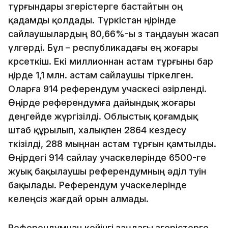
тұрғындары өзгерістерге бастайтын оң
қадамды қолдады. Түркістан өңірінде
сайлаушылардың 80,66%-ы өз таңдауын жасап
үлгерді. Бұл – республикадағы ең жоғары
көрсеткіш. Екі миллионнан астам тұрғыны бар
өңірде 1,1 млн. астам сайлаушы тіркелген.
Оларға 914 референдум учаскесі әзірленді.
Өңірде референдумға дайындық жоғары
деңгейде жүргізілді. Облыстық қоғамдық
штаб құрылып, халықпен 2864 кездесу
өткізілді, 288 мыңнан астам тұрғын қамтылды.
Өңірдегі 914 сайлау учаскелерінде 6500-ге
жуық бақылаушы референдумның әділ өтуін
бақылады. Референдум учаскелерінде
келеңсіз жағдай орын алмады.
Референдумнан кейінгі заңдағы өзгерістерге