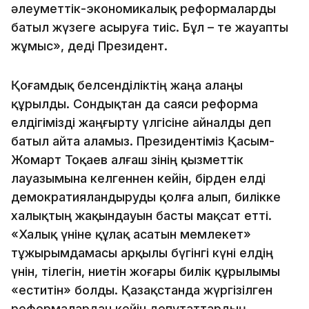
әлеуметтік-экономикалық реформаларды
батыл жүзеге асыруға тиіс. Бұл – өте жауапты
жұмыс», деді Президент.
Қоғамдық белсенділіктің жаңа алаңы
құрылды. Сондықтан да саяси реформа
елдігімізді жаңғырту үлгісіне айналды деп
батыл айта аламыз. Президентіміз Қасым-
Жомарт Тоқаев алғаш өзінің қызметтік
лауазымына келгеннен кейін, бірден елді
демократияландыруды қолға алып, билікке
халықтың жақындауын басты мақсат етті.
«Халық үніне құлақ асатын мемлекет»
тұжырымдамасы арқылы бүгінгі күні елдің
үнін, тілегін, ниетін жоғары билік құрылымы
«еститін» болды. Қазақстанда жүргізілген
реформалардан кейін депутаттардың