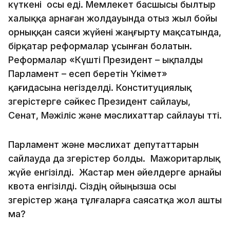
күткені осы еді. Мемлекет басшысы былтыр
халыққа арнаған жолдауында отыз жыл бойы
орныққан саяси жүйені жаңғырту мақсатында,
бірқатар реформалар ұсынған болатын.
Реформалар «Күшті Президент – ықпалды
Парламент – есеп беретін Үкімет»
қағидасына негізделді. Конституциялық
өзгерістерге сәйкес Президент сайлауы,
Сенат, Мәжіліс және мәслихаттар сайлауы өтті.
Парламент және мәслихат депутаттарын
сайлауда да өзгерістер болды. Мажоритарлық
жүйе енгізілді. Жастар мен әйелдерге арнайы
квота енгізілді. Сіздің ойыңызша осы
өзгерістер жаңа тұлғаларға саясатқа жол ашты
ма?