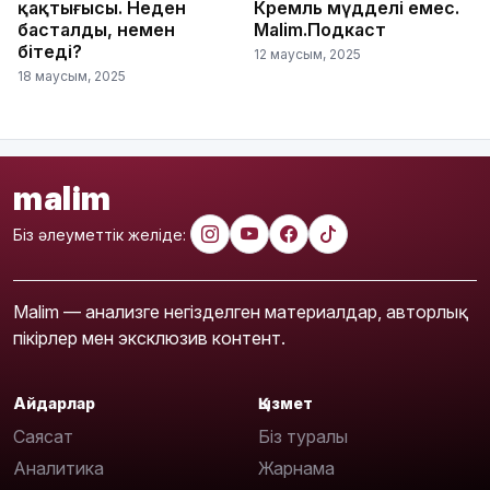
қақтығысы. Неден
Кремль мүдделі емес.
басталды, немен
Malim.Подкаст
бітеді?
12 маусым, 2025
18 маусым, 2025
malim
Біз әлеуметтік желіде:
Malim — анализге негізделген материалдар, авторлық
пікірлер мен эксклюзив контент.
Айдарлар
Қызмет
Саясат
Біз туралы
Аналитика
Жарнама