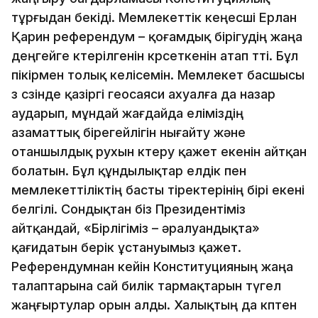
тұрғыдан бекіді. Мемлекеттік кеңесші Ерлан
Қарин референдум – қоғамдық бірігудің жаңа
деңгейге көтерілгенін көрсеткенін атап өтті. Бұл
пікірмен толық келісемін. Мемлекет басшысы
өз сөзінде қазіргі геосаяси ахуалға да назар
аударып, мұндай жағдайда еліміздің
азаматтық бірегейлігін нығайту және
отаншылдық рухын көтеру қажет екенін айтқан
болатын. Бұл құндылықтар елдік пен
мемлекеттіліктің басты тіректерінің бірі екені
белгілі. Сондықтан біз Президентіміз
айтқандай, «Бірлігіміз – әралуандықта»
қағидатын берік ұстануымыз қажет.
Референдумнан кейін Конституцияның жаңа
талаптарына сай билік тармақтарын түгел
жаңғыртулар орын алды. Халықтың да көптен