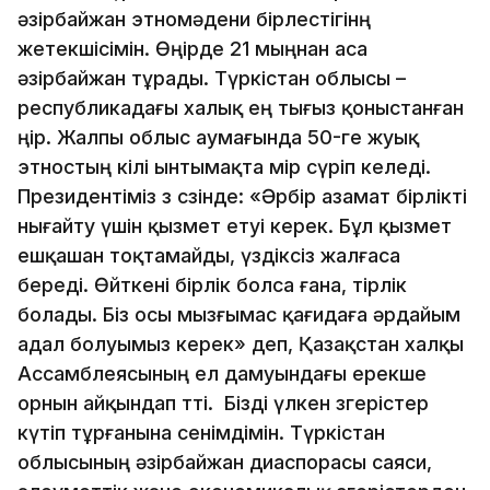
әзірбайжан этномәдени бірлестігінң
жетекшісімін. Өңірде 21 мыңнан аса
әзірбайжан тұрады. Түркістан облысы –
республикадағы халық ең тығыз қоныстанған
өңір. Жалпы облыс аумағында 50-ге жуық
этностың өкілі ынтымақта өмір сүріп келеді.
Президентіміз өз сөзінде: «Әрбір азамат бірлікті
нығайту үшін қызмет етуі керек. Бұл қызмет
ешқашан тоқтамайды, үздіксіз жалғаса
береді. Өйткені бірлік болса ғана, тірлік
болады. Біз осы мызғымас қағидаға әрдайым
адал болуымыз керек» деп, Қазақстан халқы
Ассамблеясының ел дамуындағы ерекше
орнын айқындап өтті. Бізді үлкен өзгерістер
күтіп тұрғанына сенімдімін. Түркістан
облысының әзірбайжан диаспорасы саяси,