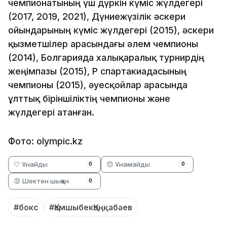
чемпионатының үш дүркін күміс жүлдегері
(2017, 2019, 2021), Дүниежүзілік әскери
ойындарының күміс жүлдегері (2015), әскери
қызметшілер арасындағы әлем чемпионы
(2014), Болгарияда халықаралық турнирдің
жеңімпазы (2015), ҚР спартакиадасының
чемпионы (2015), әуесқойлар арасында
ұлттық біріншіліктің чемпионы және
жүлдегері атанған.
Фото: olympic.kz
🤍 Ұнайды
😞 Ұнамайды
0
0
😡 Шектен шыққан
0
#бокс
#ҚамшыбекҚоңқабаев