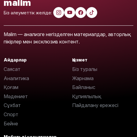
malim
Біз әлеуметтік желіде:
Malim — анализге негізделген материалдар, авторлық
пікірлер мен эксклюзив контент.
Айдарлар
Қызмет
Саясат
Біз туралы
Аналитика
Жарнама
Қоғам
Байланыс
Мәдениет
Құпиялылық
Сұхбат
Пайдалану ережесі
Спорт
Бейне
Мобильді қосымшалар