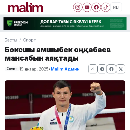
RU
Басты
Спорт
Боксшы Қамшыбек Қоңқабаев
мансабын аяқтады
19 қаңтар, 2025
•
Malim Админ
Спорт