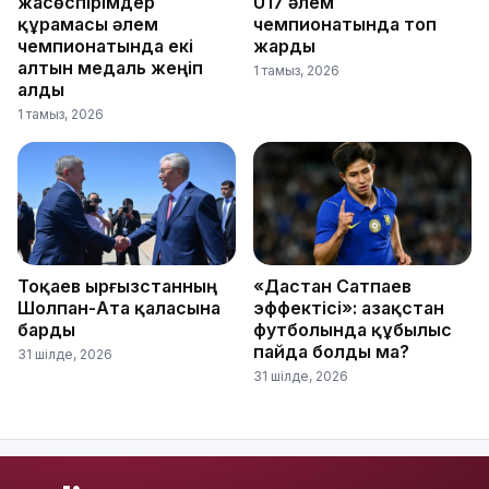
жасөспірімдер
U17 әлем
құрамасы әлем
чемпионатында топ
чемпионатында екі
жарды
алтын медаль жеңіп
1 тамыз, 2026
алды
1 тамыз, 2026
Тоқаев Қырғызстанның
«Дастан Сатпаев
Шолпан-Ата қаласына
эффектісі»: Қазақстан
барды
футболында құбылыс
пайда болды ма?
31 шілде, 2026
31 шілде, 2026