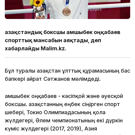
Қазақстандық боксшы Қамшыбек Қоңқабаев
спорттық мансабын аяқтады, деп
хабарлайды Malim.kz.
Бұл туралы Қазақстан ұлттық құрамасының бас
бапкері Қайрат Сәтжанов мәлімдеді.
Қамшыбек Қоңқабаев - кәсіпқой және әуесқой
боксшы. Қазақстанның еңбек сіңірген спорт
шебері, Токио Олимпиадасының қола
жүлдегері, Әлем чемпионатының екі дүркін
күміс жүлдегері (2017, 2019), Азия