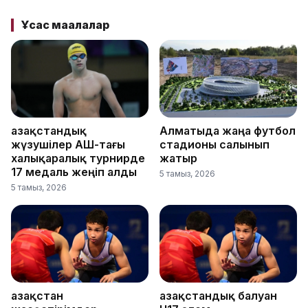
Ұқсас мақалалар
Қазақстандық
Алматыда жаңа футбол
жүзушілер АҚШ-тағы
стадионы салынып
халықаралық турнирде
жатыр
17 медаль жеңіп алды
5 тамыз, 2026
5 тамыз, 2026
Қазақстан
Қазақстандық балуан