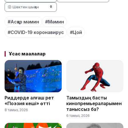
😡 Шектен шыққан
0
#Асқар мәмин
#Мәмин
#COVID-19 коронавирус
#Цой
Ұқсас мақалалар
Риддерде алғаш рет
Тамыздың басты
«Поэзия кеші» өтті
кинопремьераларымен
таныссыз ба?
8 тамыз, 2026
6 тамыз, 2026