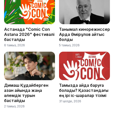
Астанада "Comic Con
Танымал кинорежиссер
Astana 2026" фестивалі
Ардақ Әмірқұлов қайтыс
басталды
болды
6 тамыз, 2026
5 тамыз, 2026
Димаш Құдайберген
Тамызда қайда баруға
қазан айында жаңа
болады? Қазақстандағы
әлемдік турын
ең ірі іс-шаралар тізімі
бастайды
31 шілде, 2026
2 тамыз, 2026