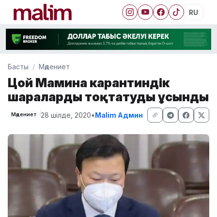
RU
Басты
Мәдениет
Цой Маминға карантиндік
шараларды тоқтатуды ұсынды
28 шілде, 2020
•
Malim Админ
Мәдениет