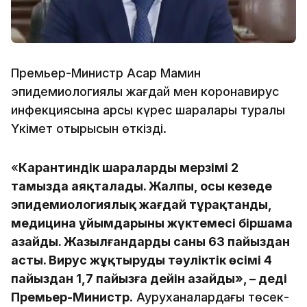
Премьер-Министр Асқар Мамин
эпидемиологиялық жағдай мен коронавирус
инфекциясына қарсы күрес шаралары туралы
Үкімет отырысын өткізді.
«
Карантиндік шаралардың мерзімі 2
тамызда аяқталады. Жалпы, осы кезеңде
эпидемиологиялық жағдай тұрақтанды,
медицина ұйымдарының жүктемесі біршама
азайды. Жазылғандардың саны 63 пайыздан
асты. Вирус жұқтырудың тәуліктік өсімі 4
пайыздан 1,7 пайызға дейін азайды», – деді
Премьер-Министр.
Ауруханалардағы төсек-