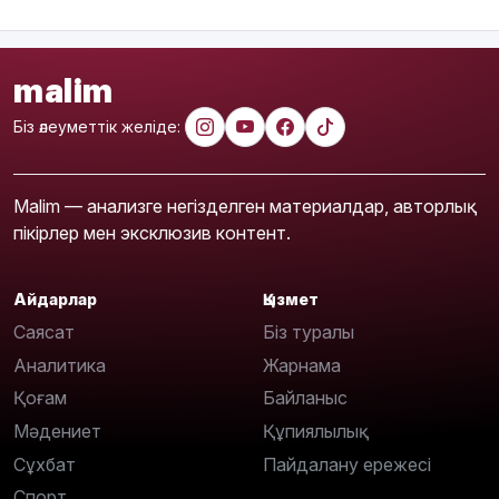
malim
Біз әлеуметтік желіде:
Malim — анализге негізделген материалдар, авторлық
пікірлер мен эксклюзив контент.
Айдарлар
Қызмет
Саясат
Біз туралы
Аналитика
Жарнама
Қоғам
Байланыс
Мәдениет
Құпиялылық
Сұхбат
Пайдалану ережесі
Спорт