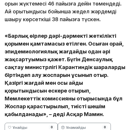
орын жүктемесі 46 пайызға дейін төмендеді.
Ай қорытындысы бойынша жедел жәрдемді
шақыру көрсеткіші 38 пайызға түскен.
«Барлық өңірлер дәрі-дәрмектің жеткілікті
қорымен қамтамасыз етілген. Осыған орай,
эпидемиологиялық жағдайды одан әрі
жақсартуымыз қажет. Бүгін Денсаулық
сақтау министрлігі Карантиндік шараларды
біртіндеп алу жоспарын ұсынып отыр.
Қазіргі жағдай мен осы айдың
қорытындысын ескере отырып,
Мемлекеттік комиссияның отырысында бұл
Жоспар қарастырылып, тиісті шешім
қабылданады», – деді Асқар Мамин.
🤍 Ұнайды
😞 Ұнамайды
0
0