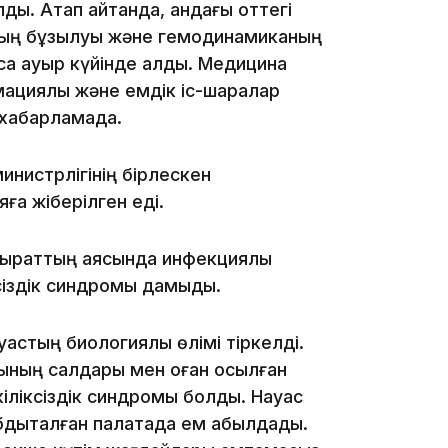
ы. Атап айтқанда, қандағы оттегі
ның бұзылуы және гемодинамиканың
са ауыр күйінде қалды. Медицина
мациялық және емдік іс-шаралар
09:40
н хабарламада.
министрлігінің бірлескен
ға жіберілген еді.
ырқаттың аясында инфекциялық
09:40
ксіздік синдромы дамыды.
астың биологиялық өлімі тіркелді.
тының салдары мен оған қосылған
іліксіздік синдромы болды. Науқас
дықталған палатада ем қабылдады.
09:03