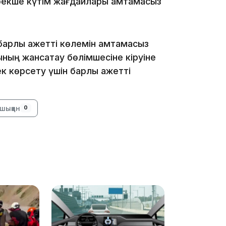
 ерекше күтім жағдайлары қамтамасыз
арлық қажетті көлемін қамтамасыз
ының жансақтау бөлімшесіне кіруіне
к көрсету үшін барлық қажетті
08:42
шыққан
0
08:25
08:22