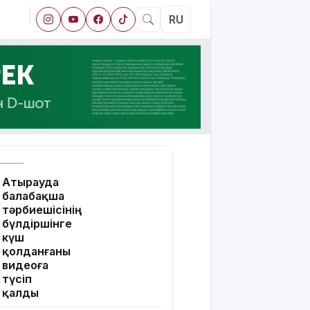
RU
Атырауда
балабақша
тәрбиешісінің
бүлдіршінге
күш
қолданғаны
видеоға
түсіп
қалды