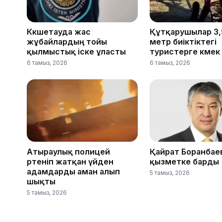
Көкшетауда жас
Құтқарушылар 3,
жұбайлардың тойы
метр биіктіктегі
қылмыстық іске ұласты
туристерге көмек 
6 тамыз, 2026
6 тамыз, 2026
Атыраулық полицей
Қайрат Боранбае
өртеніп жатқан үйден
қызметке барды
адамдарды аман алып
5 тамыз, 2026
шықты
5 тамыз, 2026