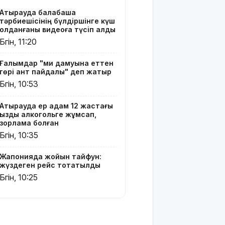
тоқтатылды
Атырауда балабақша
тәрбиешісінің бүлдіршінге күш
Испанияның
қолданғаны видеоға түсіп қалды
Сеута
Бүгін, 11:20
қаласына
өтуге
Ғалымдар "ми дамуына еттен
әрекеттенген
гөрі қант пайдалы" деп жатыр
100-ге
Бүгін, 10:53
жуық
мигрант
қаза тапты
Атырауда ер адам 12 жастағы
қызды алкогольге жұмсап,
зорламақ болған
14
Бүгін, 10:35
қыркүйектен
бастап
тұрғын үй
Жапонияда жойқын тайфун:
жүздеген рейс тоқтатылды
кезегіне
тұру
Бүгін, 10:25
тәртібі
өзгереді:
Кімдер
кезекке