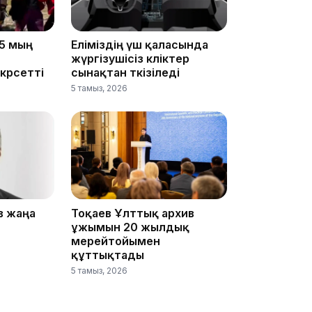
07:07
5 мың
Еліміздің үш қаласында
жүргізушісіз көліктер
көрсетті
сынақтан өткізіледі
5 тамыз, 2026
23:23
в жаңа
Тоқаев Ұлттық архив
22:45
ұжымын 20 жылдық
мерейтойымен
құттықтады
5 тамыз, 2026