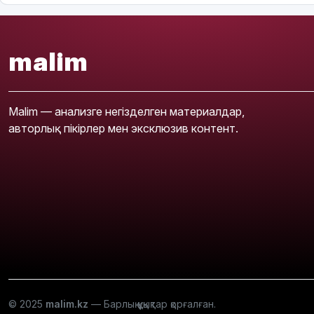
malim
Malim — анализге негізделген материалдар,
авторлық пікірлер мен эксклюзив контент.
© 2025
malim.kz
— Барлық құқықтар қорғалған.