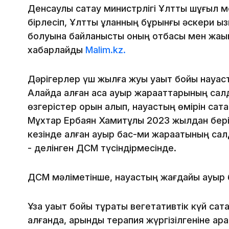
Денсаулық сақтау министрлігі Ұлттық шұғыл
бірлесіп, Ұлттық ұланның бұрынғы әскери қы
болуына байланысты оның отбасы мен жақы
хабарлайды
Malim.kz.
Дәрігерлер үш жылға жуық уақыт бойы науқасты
Алайда алған аса ауыр жарақаттарының сал
өзгерістер орын алып, науқастың өмірін сақт
Мұхтар Ербаян Хамитұлы 2023 жылдан бері 
кезінде алған ауыр бас-ми жарақатының са
- делінген ДСМ түсіндірмесінде.
ДСМ мәліметінше, науқастың жағдайы ауыр 
Ұзақ уақыт бойы тұрақты вегетативтік күй сақ
алғанда, қарқынды терапия жүргізілгеніне қа