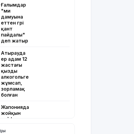
Ғалымдар
"ми
дамуына
еттен гөрі
қант
пайдалы"
деп жатыр
Атырауда
ер адам 12
жастағы
қызды
алкогольге
жұмсап,
зорламақ
болған
Жапонияда
жойқын
тайфун:
жүздеген
лды
рейс