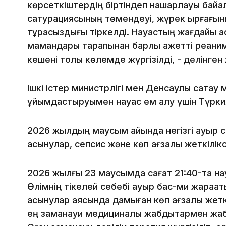
көрсеткіштердің біртіндеп нашарлауы байқалд
сатурациясының төмендеуі, жүрек ырғағы
тұрақсыздығы тіркелді. Науқастың жағдайы а
мамандары тарапынан барлық қажетті реани
кешені толық көлемде жүргізілді, - делінге
Ішкі істер министрлігі мен Денсаулық сақтау 
ұйымдастыруымен науқас ем алу үшін Түркия
2026 жылдың маусым айында негізгі ауыр с
асқынулар, сепсис және көп ағзалық жеткілі
2026 жылғы 23 маусымда сағат 21:40-та науқ
Өлімнің тікелей себебі ауыр бас-ми жарақа
асқынулар аясында дамыған көп ағзалық жетк
ең заманауи медициналық жабдықтармен жаб