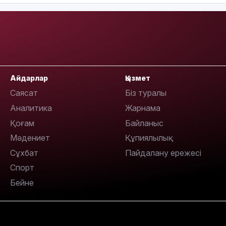
21:46
Айдарлар
Қызмет
Саясат
Біз туралы
19:46
Аналитика
Жарнама
Қоғам
Байланыс
Мәдениет
Құпиялылық
Сұхбат
Пайдалану ережесі
Спорт
Бейне
19:36