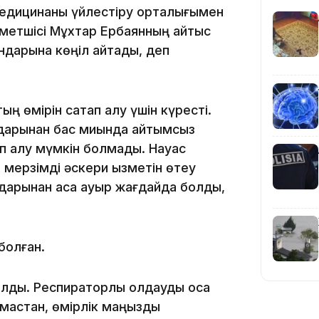
 медицинаны үйлестіру орталығымен
зметшісі Мұхтар Ербаянның қайтыс
ндарына көңіл айтады, деп
10:05
ң өмірін сақтап қалу үшін күресті.
дарынан бас миында қайтымсыз
ап қалу мүмкін болмады. Науқас
мерзімді әскери қызметін өтеу
лдарынан аса ауыр жағдайда болды,
болған.
09:53
талды. Респираторлық қолдауды қоса
рамастан, өмірлік маңызды