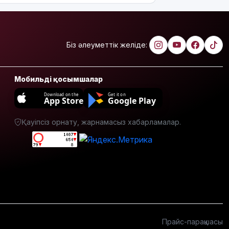
тойы
қылмыстық
іске
ұласты
Біз әлеуметтік желіде:
АҚШ-тағы
2028
жылғы
Мобильді қосымшалар
сайлау:
Download on the
Get it on
Трамп
App Store
Google Play
Вэнске
басымдық
Қауіпсіз орнату, жарнамасыз хабарламалар.
бере
бастады
Онлайн-
казиноны
жарнамалаған
Қайсар
Хамза 7
жылға
сотталуы
Прайс-парақшасы