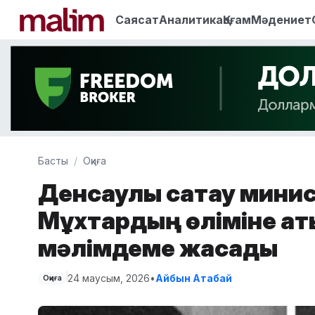
Саясат
Аналитика
Қоғам
Мәдениет
Басты
Оқиға
Денсаулық сақтау минис
Мұхтардың өліміне қа
мәлімдеме жасады
24 маусым, 2026
•
Айбын Атабай
Оқиға