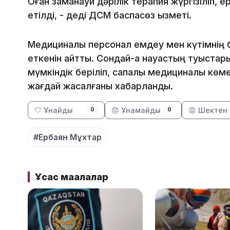
Оған заманауи дәрілік терапия жүргізіліп,
етілді, - деді ДСМ баспасөз қызметі.
Медициналық персонал емдеу мен күтімнің б
еткенін айтты. Сондай-ақ науқастың туыстар
мүмкіндік беріліп, сапалы медициналық көме
жағдай жасалғаны хабарланды.
🤍 Ұнайды
😞 Ұнамайды
😡 Шектен 
0
0
#Ербаян Мұхтар
Ұқсас мақалалар