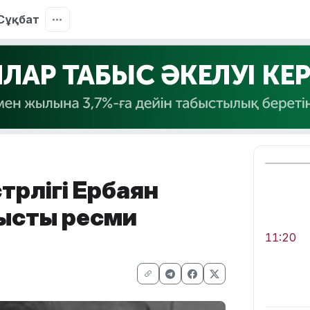
Сұқбат
трлігі Ербаян
тысты ресми
11:20