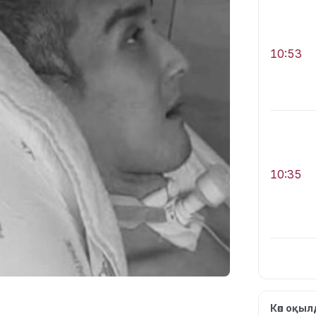
10:53
10:35
10:25
Көп оқы