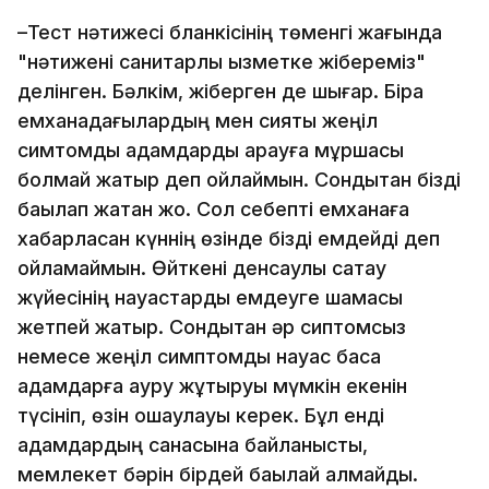
–Тест нәтижесі бланкісінің төменгі жағында
"нәтижені санитарлық қызметке жібереміз"
делінген. Бәлкім, жіберген де шығар. Бірақ
емханадағылардың мен сияқты жеңіл
симтомды адамдарды қарауға мұршасы
болмай жатыр деп ойлаймын. Сондықтан бізді
бақылап жатқан жоқ. Сол себепті емханаға
хабарласқан күннің өзінде бізді емдейді деп
ойламаймын. Өйткені денсаулық сақтау
жүйесінің науқастарды емдеуге шамасы
жетпей жатыр. Сондықтан әр сиптомсыз
немесе жеңіл симптомды науқас басқа
адамдарға ауру жұқтыруы мүмкін екенін
түсініп, өзін оқшаулауы керек. Бұл енді
адамдардың санасына байланысты,
мемлекет бәрін бірдей бақылай алмайды.