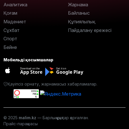
Аналитика
Жарнама
Қоғам
Байланыс
Мәдениет
Құпиялылық
Сұхбат
Пайдалану ережесі
Спорт
Бейне
Мобильді қосымшалар
Download on the
Get it on
App Store
Google Play
Қауіпсіз орнату, жарнамасыз хабарламалар.
© 2025
malim.kz
— Барлық құқықтар қорғалған.
Прайс-парақшасы