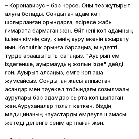
– Коронавирус – бар нәрсе. Оны тез жұқтырып
алуға болады. Сондықтан адам көп
шоғырланған орындарға, әсіресе жабық
ғимаратқа бармаған жөн. Өйткені көп адамның
ішінен кімнің сау, кімнің ауру екенін ажырату
қиын. Көпшілік орынға барсаңыз, міндетті
түрде арақашықтықты сақтаңыз. "Ауырып ем
іздегенше, ауырмаудың жолын ізде" дейді
ғой. Ауырып қалсаңыз, емге көп ақша
жұмсайсыз. Сондықтан жасы алпыстан
асқандар мен тәуекел тобындағы созылмалы
аурулары бар адамдар сыртқа көп шықпаған
жөн.Ауруханалар толып кеткен, біздің
медицинаның науқастарды емдеуге шамасы
жетеді дегенге сенім артпаған жөн.