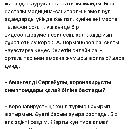
жатқандар ауруханаға жатқызылмайды. Бірақ
бастапқы медицина-санитарлық қызмет бұл
адамдарды үйінде бақылап, күніне екі мәрте
телефон соғып, үш күнде бір
видеоқоңыраумен сөйлесіп, хал-жағдайын
сұрап отыру керек. А.Шорманбаев өзі сияқты
науқастарға кеңес беретін онлайн call-
орталықтар мен емхана жұмысы жолға қойылса
дейді.
– Амангелді Сергейұлы, коронавирустың
симптомдары қалай біліне бастады?
– Коронавирустың жеңіл түрімен ауырып
жатырмын. Әуелі басым ауыра бастады. Бір
әлсіздікті сездім. Жарты күн тұра алмай