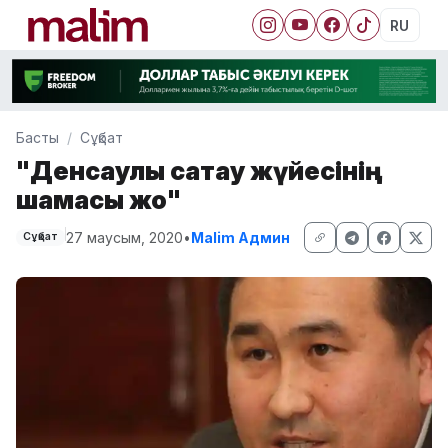
RU
Басты
Сұқбат
"Денсаулық сақтау жүйесінің
шамасы жоқ"
27 маусым, 2020
•
Malim Админ
Сұқбат