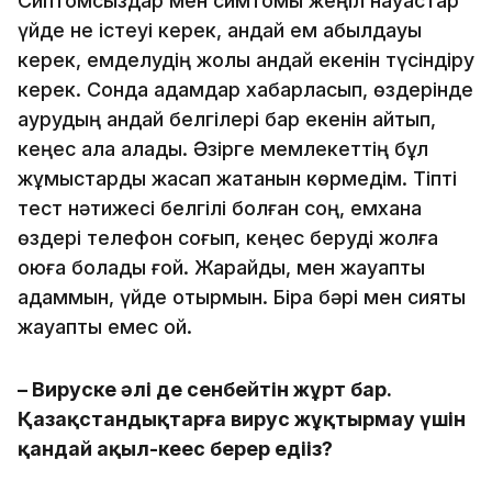
Сиптомсыздар мен симтомы жеңіл науқастар
үйде не істеуі керек, қандай ем қабылдауы
керек, емделудің жолы қандай екенін түсіндіру
керек. Сонда адамдар хабарласып, өздерінде
аурудың қандай белгілері бар екенін айтып,
кеңес ала алады. Әзірге мемлекеттің бұл
жұмыстарды жасап жатқанын көрмедім. Тіпті
тест нәтижесі белгілі болған соң, емхана
өздері телефон соғып, кеңес беруді жолға
қоюға болады ғой. Жарайды, мен жауапты
адаммын, үйде отырмын. Бірақ бәрі мен сияқты
жауапты емес қой.
– Вируске әлі де сенбейтін жұрт бар.
Қазақстандықтарға вирус жұқтырмау үшін
қандай ақыл-кеңес берер едіңіз?