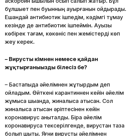
аскорбин қышқылын қосып салып жатыр. Бұл
бұлшықет пен буынның ауырғанын қойдырады.
Ешқандай антибиотик ішпедім, кәдімгі тұмау
кезінде де антибиотик ішпеймін. Ақуызы
көбірек тағам, көкөніс пен жемістерді көп
жеу керек.
– Вирусты кімнен немесе қайдан
жұқтырғаныңызды білесіз бе?
– Бастапқыда әйелімнен жұқтырдым деп
ойладым. Өйткені карантиннен кейін әйелім
жұмысқа шыққанда, жиналысқа қатысқан. Сол
жиналысқа қатысқан әріптесінен кейін
коронавирус анықталды. Бірақ әйелім
коронавирусқа тексерілгенде, вирустан таза
болып шықты. Яғни вирусты әйелімнен