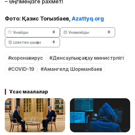
– Әңгімеңізге рахмет!
Фото: Қазис Тоғызбаев,
Azattyq.org
🤍 Ұнайды
😞 Ұнамайды
0
0
😡 Шектен шыққан
0
#коронавирус
#Денсаулық сақтау министрлігі
#COVID-19
#Амангелд Шорманбаев
Ұқсас мақалалар