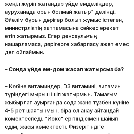
жеңіл жүріп жатқандар үйде емделіңдер,
ауруханада орын болмай жатыр" делінді.
Әйелім бұрын дәрігер болып жұмыс істеген,
министрліктің хаттамасына сәйкес әрекет
етіп жатырмыз. Егер денсаулығың
нашарламаса, дәрігерге хабарласу қажет емес
деп ойлаймын.
– Сонда үйде ем-дом жасап жатырсыз ба?
– Көбіне витаминдер, D3 витамині, витамин
түріндегі мырыш ішіп жатырмын. Тамағым
жыбырлап ауырғанда сода және тұзбен күніне
4-5 рет шаятынмын, бірақ ол анау айтқандай
көмектеспеді. "Йокс" ерітіндісімен шайып
едім, жақсы көмектесті. Физерітіндіге