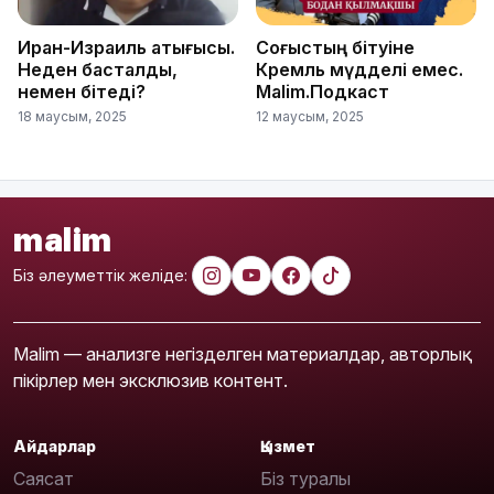
Иран-Израиль қақтығысы.
Соғыстың бітуіне
Неден басталды,
Кремль мүдделі емес.
немен бітеді?
Malim.Подкаст
18 маусым, 2025
12 маусым, 2025
malim
Біз әлеуметтік желіде:
Malim — анализге негізделген материалдар, авторлық
пікірлер мен эксклюзив контент.
Айдарлар
Қызмет
Саясат
Біз туралы