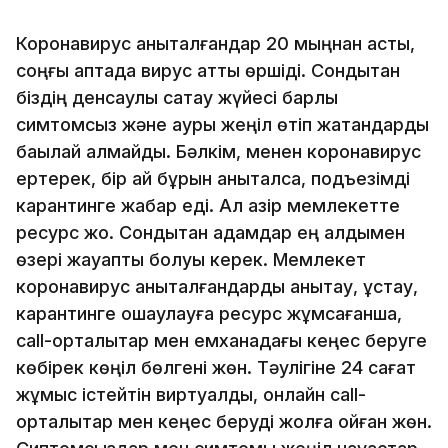
Коронавирус анықталғандар 20 мыңнан асты,
соңғы аптада вирус қатты өршіді. Сондықтан
біздің денсаулық сақтау жүйесі барлық
симтомсыз және ауры жеңіл өтіп жатқандарды
бақылай алмайды. Бәлкім, менен коронавирус
ертерек, бір ай бұрын анықталса, подъезімді
карантинге жабар еді. Ал қазір мемлекетте
ресурс жоқ. Сондықтан адамдар ең алдымен
өзері жауапты болуы керек. Мемлекет
коронавирус анықталғандарды анықтау, ұстау,
карантинге оқшаулауға ресурс жұмсағанша,
call-орталықтар мен емханадағы кеңес беруге
көбірек көңіл бөлгені жөн. Тәулігіне 24 сағат
жұмыс істейтін виртуалды, онлайн call-
орталықтар мен кеңес беруді жолға қойған жөн.