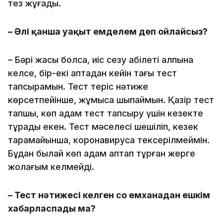
тез жұғады.
– Әлі қанша уақыт емделем деп ойлайсыз?
– Бәрі жақсы болса, иіс сезу қабілеті қалпына
келсе, бір-екі аптадан кейін тағы тест
тапсырамын. Тест теріс нәтиже
көрсетпейінше, жұмысқа шықпаймын. Қазір тест
тапшы, көп адам тест тапсыру үшін кезекте
тұрады екен. Тест мәселесі шешіліп, кезек
тарқамайынша, коронавирусқа тексерілмеймін.
Бұдан былай көп адам қаптап тұрған жерге
жолағым келмейді.
– Тест нәтижесі келген соң емханадан ешкім
хабарласпады ма?