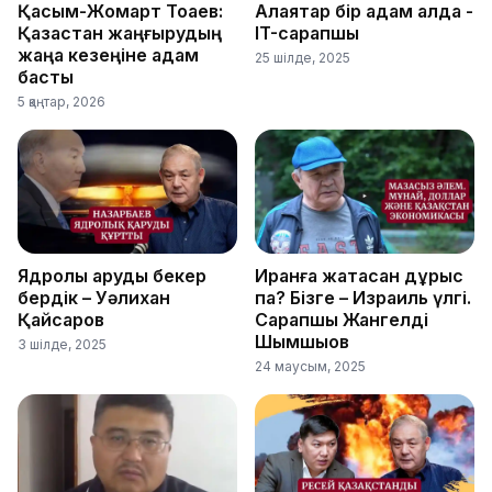
Қасым-Жомарт Тоқаев:
Алаяқтар бір қадам алда -
Қазақстан жаңғырудың
IT-сарапшы
жаңа кезеңіне қадам
25 шілде, 2025
басты
5 қаңтар, 2026
Ядролық қаруды бекер
Иранға жақтасқан дұрыс
бердік – Уәлихан
па? Бізге – Израиль үлгі.
Қайсаров
Сарапшы Жангелді
Шымшықов
3 шілде, 2025
24 маусым, 2025