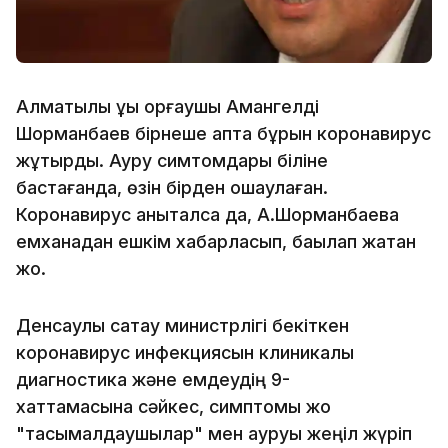
Алматылық құқық қорғаушы Амангелді
Шорманбаев бірнеше апта бұрын коронавирус
жұқтырды. Ауру симтомдары біліне
бастағанда, өзін бірден оқшаулаған.
Коронавирус анықталса да, А.Шорманбаевқа
емханадан ешкім хабарласып, бақылап жатқан
жоқ.
Денсаулық сақтау министрлігі бекіткен
коронавирус инфекциясын клиникалық
диагностика және емдеудің 9-
хаттамасына сәйкес, симптомы жоқ
"тасымалдаушылар" мен ауруы жеңіл жүріп