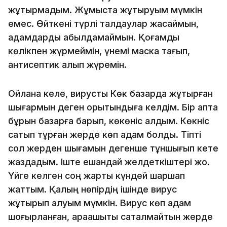
жұқтырмадым. Жұмыста жұқтыруым мүмкін
емес. Өйткені түрлі талдаулар жасаймын,
адамдарды қабылдамаймын. Қоғамдық
көлікпен жүрмеймін, үнемі маска тағып,
антисептик алып жүремін.
Ойлана келе, вирусты Көк базарда жұқтырған
шығармын деген қорытындыға келдім. Бір апта
бұрын базарға барып, көкөніс алдым. Көкніс
сатып тұрған жерде көп адам болды. Тіпті
сол жерден шығамын дегенше тұншығып кете
жаздадым. Іште ешқандай желдеткіштері жоқ.
Үйге келген соң жарты күндей шаршап
жаттым. Қалың нөпірдің ішінде вирус
жұқтырып алуым мүмкін. Вирус көп адам
шоғырланған, арақашықтық сақталмайтын жерде