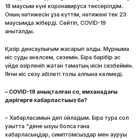
18 маусым күні коронавирусқа тексерілдім.
Оның нәтижесін ұзақ күттім, нәтижені тек 23
маусымда жіберді. Сөйтіп, COVID-19
анықталды.
Қазір денсаулығым жақсарып қалды. Мұрныма
иіс суды әкелсем, сеземін. Бірақ бәрібір ас
үйде әзірленіп жатқан тамақтың иісін сезбеймін.
Яғни иіс сезу қабілеті толық қалпына келмеді.
– COVID-19 анықталған соң, емханадағы
дәрігерге хабарластыңыз ба?
– Хабарласамын деп ойладым. Бірақ тура сол
уақытта "дене қызуы болса ғана
хабарласыңдар, симптомсыздар мен ауруы