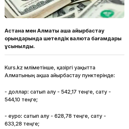
Астана мен Алматы ақша айырбастау
орындарында шетелдік валюта бағамдары
ұсынылды.
Kurs.kz мәліметінше, қазіргі уақытта
Алматының ақша айырбастау пунктерінде:
- доллар: сатып алу - 542,17 теңге, сату -
544,10 теңге;
- еуро: сатып алу - 628,78 теңге, сату -
633,28 теңге;