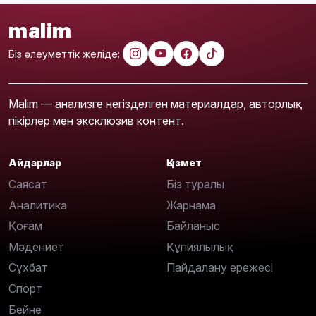
malim
Біз әлеуметтік желіде:
Malim — анализге негізделген материалдар, авторлық
пікірлер мен эксклюзив контент.
Айдарлар
Қызмет
Саясат
Біз туралы
Аналитика
Жарнама
Қоғам
Байланыс
Мәдениет
Құпиялылық
Сұхбат
Пайдалану ережесі
Спорт
Бейне