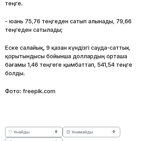
теңге.
- юань 75,76 теңгеден сатып алынады, 79,66
теңгеден сатылады;
Еске салайық, 9 қазан күндізгі сауда-саттық
қорытындысы бойынша доллардың орташа
бағамы 1,46 теңгеге қымбаттап, 541,54 теңге
болды.
Фото: freepik.com
🤍 Ұнайды
😞 Ұнамайды
0
0