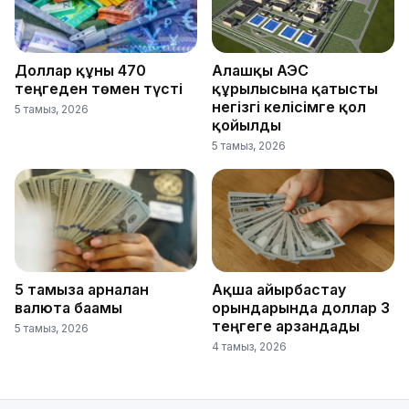
Доллар құны 470
Алғашқы АЭС
теңгеден төмен түсті
құрылысына қатысты
негізгі келісімге қол
5 тамыз, 2026
қойылды
5 тамыз, 2026
5 тамызға арналған
Ақша айырбастау
валюта бағамы
орындарында доллар 3
теңгеге арзандады
5 тамыз, 2026
4 тамыз, 2026