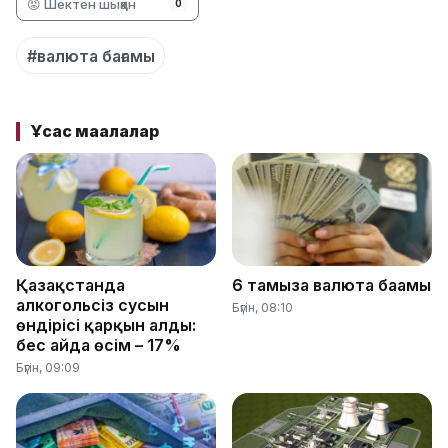
😡 Шектен шыққан
0
#валюта бағамы
Ұқсас мақалалар
Қазақстанда
6 тамызға валюта бағамы
алкогольсіз сусын
Бүгін, 08:10
өндірісі қарқын алды:
бес айда өсім – 17%
Бүгін, 09:09