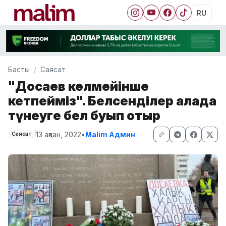
RU
Басты
Саясат
"Досаев келмейінше
кетпейміз". Белсенділер алаңда
түнеуге бел буып отыр
13 ақпан, 2022
•
Malim Админ
Саясат