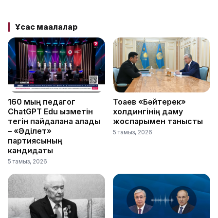
Ұқсас мақалалар
160 мың педагог
Тоқаев «Бәйтерек»
ChatGPT Edu қызметін
холдингінің даму
тегін пайдалана алады
жоспарымен танысты
– «Әділет»
5 тамыз, 2026
партиясының
кандидаты
5 тамыз, 2026