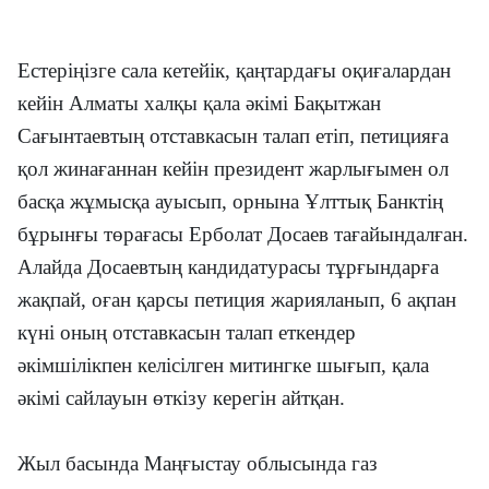
Естеріңізге сала кетейік, қаңтардағы оқиғалардан
кейін Алматы халқы қала әкімі Бақытжан
Сағынтаевтың отставкасын талап етіп, петицияға
қол жинағаннан кейін президент жарлығымен ол
басқа жұмысқа ауысып, орнына Ұлттық Банктің
бұрынғы төрағасы Ерболат Досаев тағайындалған.
Алайда Досаевтың кандидатурасы тұрғындарға
жақпай, оған қарсы петиция жарияланып, 6 ақпан
күні оның отставкасын талап еткендер
әкімшілікпен келісілген митингке шығып, қала
әкімі сайлауын өткізу керегін айтқан.
Жыл басында Маңғыстау облысында газ