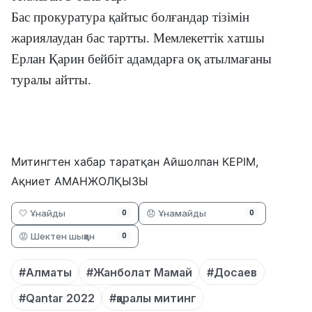
Бас прокуратура қайтыс болғандар тізімін
жариялаудан бас тартты. Мемлекеттік хатшы
Ерлан Қарин бейбіт адамдарға оқ атылмағаны
туралы айтты.
Митингтен хабар таратқан Айшолпан КЕРІМ,
Ақниет АМАНЖОЛҚЫЗЫ
🤍 Ұнайды
😞 Ұнамайды
0
0
😡 Шектен шыққан
0
#Алматы
#Жанболат Мамай
#Досаев
#Qantar 2022
#қаралы митинг