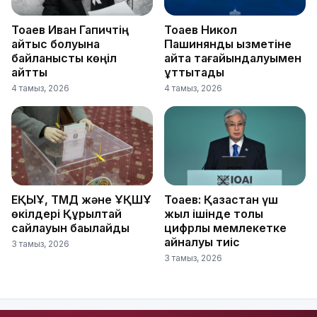
Тоқаев Иван Гапичтің
Тоқаев Никол
қайтыс болуына
Пашинянды қызметіне
байланысты көңіл
қайта тағайындалуымен
айтты
құттықтады
4 тамыз, 2026
4 тамыз, 2026
ЕҚЫҰ, ТМД және ҰҚШҰ
Тоқаев: Қазақстан үш
өкілдері Құрылтай
жыл ішінде толық
сайлауын бақылайды
цифрлық мемлекетке
айналуы тиіс
3 тамыз, 2026
3 тамыз, 2026