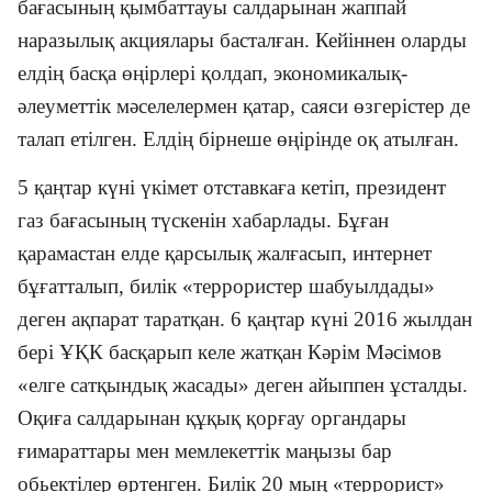
бағасының қымбаттауы салдарынан жаппай
наразылық акциялары басталған. Кейіннен оларды
елдің басқа өңірлері қолдап, экономикалық-
әлеуметтік мәселелермен қатар, саяси өзгерістер де
талап етілген. Елдің бірнеше өңірінде оқ атылған.
5 қаңтар күні үкімет отставкаға кетіп, президент
газ бағасының түскенін хабарлады. Бұған
қарамастан елде қарсылық жалғасып, интернет
бұғатталып, билік «террористер шабуылдады»
деген ақпарат таратқан. 6 қаңтар күні 2016 жылдан
бері ҰҚК басқарып келе жатқан Кәрім Мәсімов
«елге сатқындық жасады» деген айыппен ұсталды.
Оқиға салдарынан құқық қорғау органдары
ғимараттары мен мемлекеттік маңызы бар
обьектілер өртенген. Билік 20 мың «террорист»