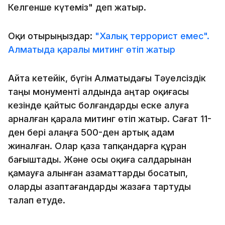
Келгенше күтеміз" деп жатыр.
Оқи отырыңыздар:
"Халық террорист емес".
Алматыда қаралы митинг өтіп жатыр
Айта кетейік, бүгін Алматыдағы Тәуелсіздік
таңы монументі алдында Қаңтар оқиғасы
кезінде қайтыс болғандарды еске алуға
арналған қарала митинг өтіп жатыр. Сағат 11-
ден бері алаңға 500-ден артық адам
жиналған. Олар қаза тапқандарға құран
бағыштады. Және осы оқиға салдарынан
қамауға алынған азаматтарды босатып,
оларды азаптағандарды жазаға тартуды
талап етуде.