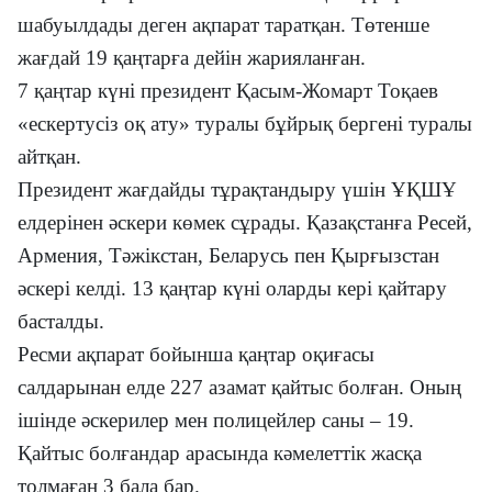
шабуылдады деген ақпарат таратқан. Төтенше
жағдай 19 қаңтарға дейін жарияланған.
7 қаңтар күні президент Қасым-Жомарт Тоқаев
«ескертусіз оқ ату» туралы бұйрық бергені туралы
айтқан.
Президент жағдайды тұрақтандыру үшін ҰҚШҰ
елдерінен әскери көмек сұрады. Қазақстанға Ресей,
Армения, Тәжікстан, Беларусь пен Қырғызстан
әскері келді. 13 қаңтар күні оларды кері қайтару
басталды.
Ресми ақпарат бойынша қаңтар оқиғасы
салдарынан елде 227 азамат қайтыс болған. Оның
ішінде әскерилер мен полицейлер саны – 19.
Қайтыс болғандар арасында кәмелеттік жасқа
толмаған 3 бала бар.