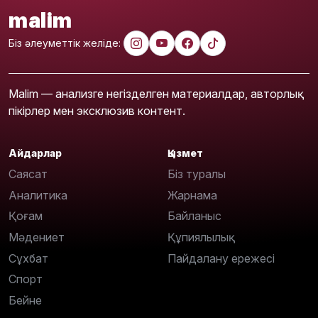
malim
Біз әлеуметтік желіде:
Malim — анализге негізделген материалдар, авторлық
пікірлер мен эксклюзив контент.
Айдарлар
Қызмет
Саясат
Біз туралы
Аналитика
Жарнама
Қоғам
Байланыс
Мәдениет
Құпиялылық
Сұхбат
Пайдалану ережесі
Спорт
Бейне