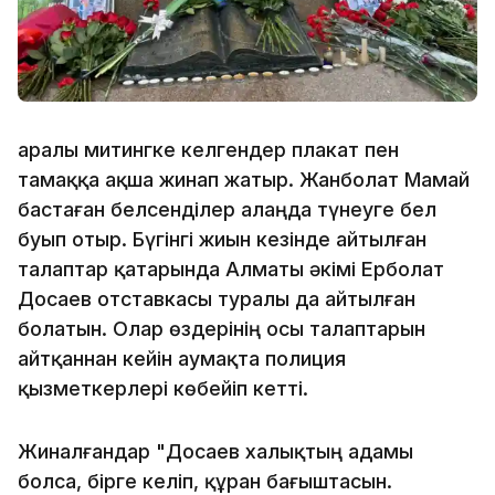
Қаралы митингке келгендер плакат пен
тамаққа ақша жинап жатыр. Жанболат Мамай
бастаған белсенділер алаңда түнеуге бел
буып отыр. Бүгінгі жиын кезінде айтылған
талаптар қатарында Алматы әкімі Ерболат
Досаев отставкасы туралы да айтылған
болатын. Олар өздерінің осы талаптарын
айтқаннан кейін аумақта полиция
қызметкерлері көбейіп кетті.
Жиналғандар "Досаев халықтың адамы
болса, бірге келіп, құран бағыштасын.