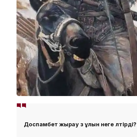
Доспамбет жырау өз ұлын неге өлтірді?.