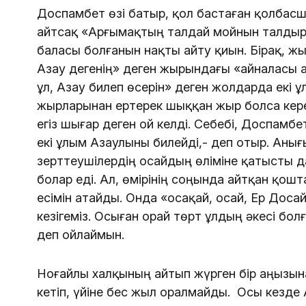
Доспамбет өзі батыр, қол бастаған қолбасшы
айтсақ «Арғымақтың талдай мойнын талдыры
баласы болғанын нақты айту қиын. Бірақ, жы
Азау дегенің» деген жырындағы «айналасы ал
ұл, Азау билеп өсерін» деген жолдарда екі ұ
жырларынан ертерек шыққан жыр болса керек
егіз шығар деген ой келді. Себебі, Доспамб
екі ұлым Азаулыны билейді,- деп отыр. Анығы
зерттеушілердің Қосайдың өліміне қатысты д
болар еді. Ал, өмірінің соңында айтқан қо
есімін атайды. Онда «Қосақай, Қосай, Ер До
кезігеміз. Осыған орай төрт ұлдың әкесі бо
деп ойлаймын.
Ноғайлы халқының айтып жүрген бір аңызын
кетіп, үйіне бес жыл оралмайды. Осы кезде