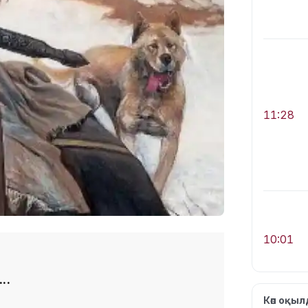
11:28
10:01
..
Көп оқы