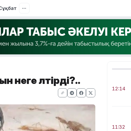
Сұқбат
н неге өлтірді?..
12:14
11:32