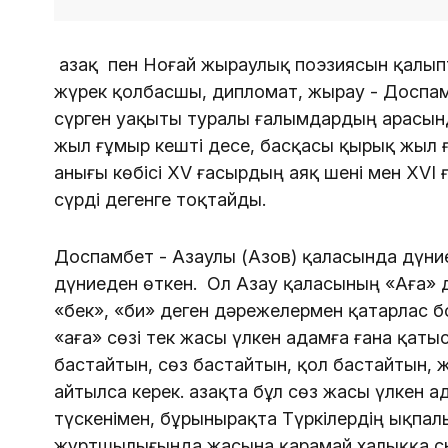
Қазақ пен Ноғай жыраулық поэзиясын қалып
жүрек қолбасшы, дипломат, жырау - Доспам
сүрген уақыты туралы ғалымдардың арасында
жыл ғұмыр кешті десе, басқасы қырық жыл ғ
анығы көбісі XV ғасырдың аяқ шені мен XV
сүрді дегенге тоқтайды.
Доспамбет - Азаулы (Азов) қаласында дүние
дүниеден өткен. Ол Азау қаласының «Аға» д
«бек», «би» деген дәрежелермен қатарлас бо
«аға» сөзі тек жасы үлкен адамға ғана қаты
бастайтын, сөз бастайтын, қол бастайтын, жө
айтылса керек. Қазақта бұл сөз жасы үлкен 
түскенімен, бұрынырақта Түркілердің ықпал
жұртшылығында жасына қарамай халыққа сы