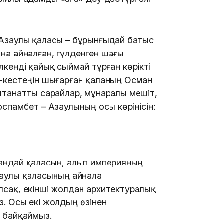
23:12
Азаулы қаласы – бұрынғыдай батыс
а айналған, гүлденген шағы
елкенді қайық сыймай тұрған көрікті
аң-кестеңін шығарған қаланың Осман
салтанатты сарайлар, мұнаралы мешіт,
оспамбет – Азаулының осы көрінісін:
22:12
қандай қаласын, алып империяның
заулы қаласының айнала
21:05
лсақ, екінші жолдан архитектуралық
з. Осы екі жолдың өзінен
 байқаймыз.