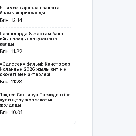
Ресей мен
9 тамызға арналған валюта
Украина
бағамы жарияланды
арасында
Бүгін, 12:14
жаңа
келісім
жасауды
Павлодарда 8 жастағы бала
ойын алаңында қысылып
ұсынды
қалды
Бүгін, 11:32
Бүгін –
Құрылысшылар
«Одиссея» фильмі: Кристофер
күні
Ноланның 2026 жылғы хитінің
сюжеті мен актерлері
9 тамызға
Бүгін, 11:28
арналған
ауа райы
Тоқаев Сингапур Президентіне
болжамы
құттықтау жеделхатын
жолдады
МӘЛІМ
Бүгін, 10:01
АПТА: 2026
жылғы 3-9
тамыз