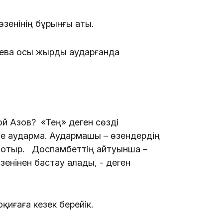
 өзенінің бұрынғы аты.
20:07
иева осы жырды аударғанда
18:58
й Азов? «Тең» деген сөзді
те аударма. Аудармашы – өзендердің
п отыр. Доспамбеттің айтуынша –
зенінен бастау алады, - деген
17:57
қиғаға кезек берейік.