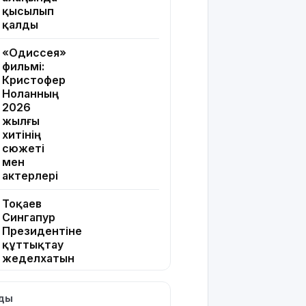
қысылып
қалды
«Одиссея»
фильмі:
Кристофер
Ноланның
2026
жылғы
хитінің
сюжеті
мен
актерлері
Тоқаев
Сингапур
Президентіне
құттықтау
жеделхатын
жолдады
лды
Түркия