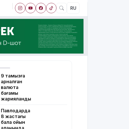
RU
9 тамызға
арналған
валюта
бағамы
жарияланды
Павлодарда
8 жастағы
бала ойын
алаңында