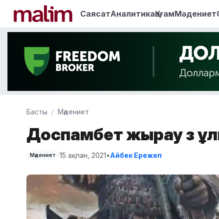
Саясат
Аналитика
Қоғам
Мәдениет
Басты
Мәдениет
Доспамбет жырау өз ұлы
15 ақпан, 2021
•
Айбек Ережеп
Мәдениет