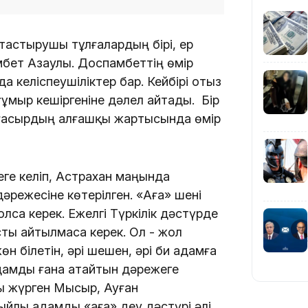
09:40
тастырушы тұлғалардың бірі, ер
бет Азаулы. Доспамбеттің өмір
 келіспеушіліктер бар. Кейбірі отыз
ұмыр кешіргеніне дәлел айтады. Бір
I ғасырдың алғашқы жартысында өмір
08:41
ге келіп, Астрахан маңында
әрежесіне көтерілген. «Аға» шені
08:29
лса керек. Ежелгі Түркілік дәстүрде
сты айтылмаса керек. Ол - жол
н білетін, әрі шешен, әрі би адамға
08:15
адамды ғана атайтын дәрежеге
ы жүрген Мысыр, Ауған
йлы адамды «аға» деу дәстүрі әлі