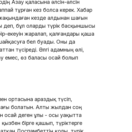
рдің Азау қаласына әлсін-әлсін
пай тұрған кез болса керек. Хабар
 жақындаған кезде алдынан шағын
ы деп, бұл оларды түрік басқыншысы
бір-екеуін жаралап, қалғандары қаша
14:26
 шайқасуға бел буады. Оны да
тан түсіреді. Әлгі адамның өлі,
жау емес, өз баласы Қосай болып
ен ортасына араздық түсіп,
 шағы болатын. Алты жылдан соң
13:39
 Қосай деген ұлы - осы уақытта
 қызбен бірге қашып, түріктерге
жатқан Доспамбеттің қолы, түрік