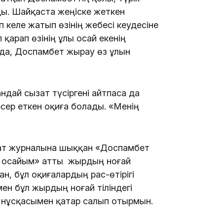
ды. Шайқаста жеңіске жеткен
келе жатып өзінің жебесі кеудесіне
арап өзінің ұлы Қосай екенің
 да, Доспамбет жырау өз ұлын
13:00
ндай сызат түсіргені айтпаса да
сер еткен оқиға болады. «Менің
12:40
ат журналына шыққан «Доспамбет
 Қосайым» атты жырдың ноғай
ан, бұл оқиғалардың рас-өтірігі
ен бұл жырдың ноғай тіліндегі
гі нұсқасымен қатар салып отырмын.
12:13