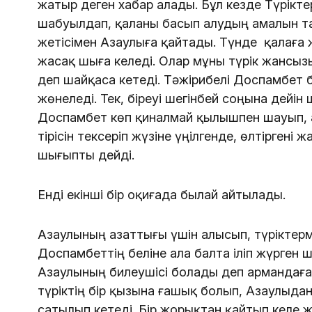
жатыр деген хабар алады. Бұл кезде Түрікте
шабуылдап, қаланы басып алудың амалын тап
жетісімен Азаулыға қайтады. Түнде қалаға
жасақ шыға келеді. Олар мұны түрік жансыз
деп шайқаса кетеді. Тәжірибелі Доспамбет 
жөнеледі. Тек, біреуі шегінбей соңына дейін
Доспамбет көп қиналмай қылышпен шауып, ат
тірісін тексеріп жүзіне үңілгенде, өлтіргені 
шығыпты дейді.
Енді екінші бір оқиғада былай айтылады.
Азаулының азаттығы үшін алысып, түріктерм
Доспамбеттің беліне ала балта іліп жүрген
Азаулының билеушісі болады деп армандаған
түріктің бір қызына ғашық болып, Азаулыдан
сатылып кетеді. Бір жорықтан қайтып келе 