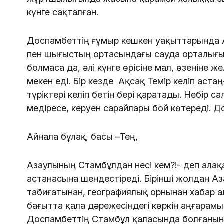
күнге сақталған.
Доспамбеттің ғұмыр кешкен уақыттарында 
пен шығыстың ортасындағы сауда орталығын
болмаса да, әлі күнге өрісіне мал, өзеніне ж
мекен еді. Бір кезде Ақсақ Темір келіп аст
түріктері келіп бетін бері қаратады. Небір 
медіресе, керуен сарайлары бой көтереді. Д
Айнала бұлақ, басы –Тең,
Азаулының Стамбұлдан несі кем?!- деп ала
астанасына шендестіреді. Бірінші жолдан А
табиғатынан, географиялық орнынан хабар а
бағытта қала дәрежесіндегі көркін аңғарамы
Доспамбеттің Стамбұл қаласында болғанын