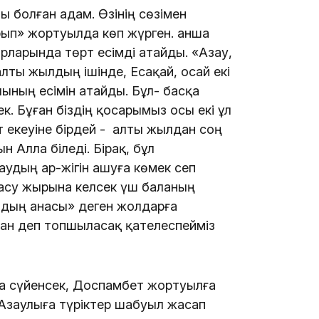
 болған адам. Өзінің сөзімен
п» жортуылда көп жүрген. Қанша
17:10
рларында төрт есімді атайды. «Азау,
ты жылдың ішінде, Есақай, Қосай екі
лының есімін атайды. Бұл- басқа
. Бұған біздің қосарымыз осы екі ұл
ет екеуіне бірдей - алты жылдан соң
н Алла біледі. Бірақ, бұл
16:59
аудың ар-жігін ашуға көмек сеп
штасу жырына келсек үш баланың
сайдың анасы» деген жолдарға
лған деп топшыласақ қателеспейміз
15:55
а сүйенсек, Доспамбет жортуылға
 Азаулыға түріктер шабуыл жасап