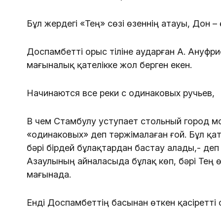
Бұл жердегі «Тең» сөзі өзеннің атауы, Дон –
Доспамбетті орыс тіліне аударған А. Ануфр
мағыналық қателікке жол берген екен.
Начинаются все реки с одинаковых ручьев,
В чем Стамбулу уступает стольный город мо
«одинаковых» деп тәржімалаған ғой. Бұл қа
бәрі бірдей бұлақтардан бастау алады,- де
Азаулының айналасыда бұлақ көп, бәрі Тең ө
мағынада.
Енді Доспамбеттің басынан өткен қасіретті о