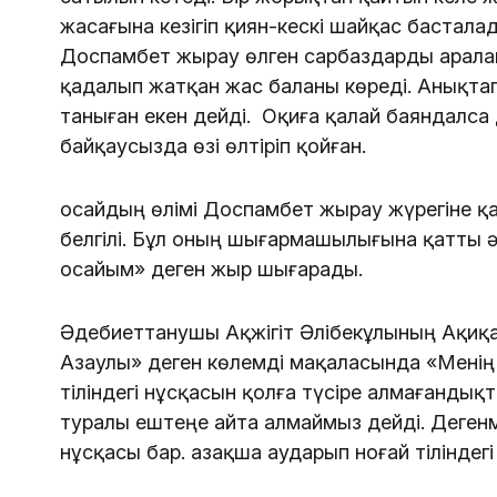
жасағына кезігіп қиян-кескі шайқас бастала
Доспамбет жырау өлген сарбаздарды аралап 
қадалып жатқан жас баланы көреді. Анықтап қ
таныған екен дейді. Оқиға қалай баяндалса
байқаусызда өзі өлтіріп қойған.
Қосайдың өлімі Доспамбет жырау жүрегіне қа
белгілі. Бұл оның шығармашылығына қатты ә
Қосайым» деген жыр шығарады.
Әдебиеттанушы Ақжігіт Әлібекұлының Ақиқ
Азаулы» деген көлемді мақаласында «Менің
тіліндегі нұсқасын қолға түсіре алмағандықт
туралы ештеңе айта алмаймыз дейді. Дегенм
нұсқасы бар. Қазақша аударып ноғай тілінде