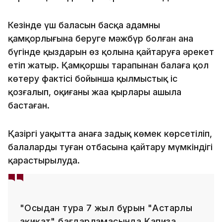
Кезінде үш баласын басқа адамның
қамқорлығына беруге мәжбүр болған ана
бүгінде қыздарын өз қолына қайтаруға әрекет
етіп жатыр. Қамқоршы тарапынан балаға қол
көтеру фактісі бойынша қылмыстық іс
қозғалып, оқиғаның жаңа қырлары ашыла
бастаған.
Қазіргі уақытта анаға заңдық көмек көрсетіліп,
балаларды туған отбасына қайтару мүмкіндігі
қарастырылуда.
"Осыдан тура 7 жыл бұрын "Астарлы
ақиқат" бағдарламасында Қапиза