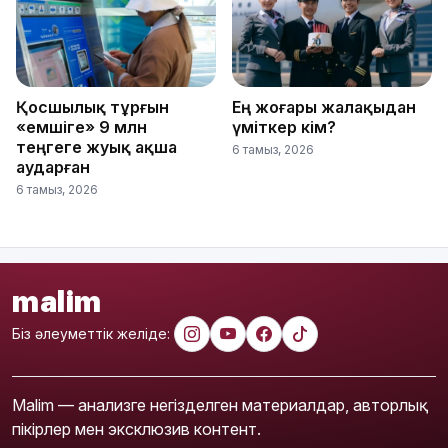
Қосшылық тұрғын
Ең жоғары жалақыдан
«емшіге» 9 млн
үміткер кім?
теңгеге жуық ақша
6 тамыз, 2026
аударған
6 тамыз, 2026
malim
Біз әлеуметтік желіде:
Malim — анализге негізделген материалдар, авторлық
пікірлер мен эксклюзив контент.