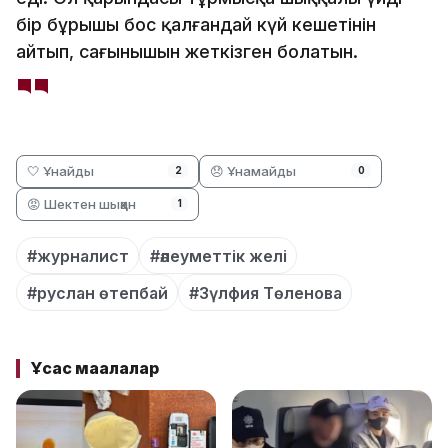
бір бұрышы бос қалғандай күй кешетінін
айтып, сағынышын жеткізген болатын.
🤍 Ұнайды
😞 Ұнамайды
2
0
😡 Шектен шыққан
1
#журналист
#әлеуметтік желі
#руслан өтепбай
#Зүлфия Төленова
Ұқсас мақалалар