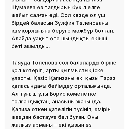
Шумаева өз тағдырын бүкіл елге
жайып салған еді. Сол кезде ол үш
бірдей баласын Зүлфия Төленованың
қамқорлығына беруге мәжбүр болған.
Алайда уақыт өте шындықтың екінші
беті ашылды…
Таяуда Төленова сол балалардың біріне
қол көтеріп, арты қылмыстық іске
ұласты. Қазір Қапизаның екі қызы Тараз
қаласындағы бейімдеу орталығында.
Ал тұңғыш ұлы Борис кәмелетке
толғандықтан, анасының жанында.
Қапиза өткен қателігін түсініп, өмірін
жаңадан бастауға бел буған. Оның
жалғыз арманы – екі қызын өз