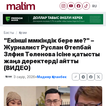
RU
Басты
Қоғам
"Екінші мүмкіндік бере ме?" –
Журналист Руслан Өтепбай
Зүлфия Төленова ісіне қатысты
жаңа деректерді айтты
(ВИДЕО)
3 сәуір, 2026
•
Мадияр Қапанбек
Қоғам