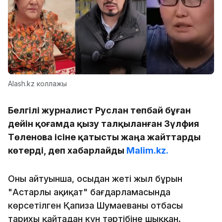
Alash.kz коллажы
Белгілі журналист Руслан Өтепбай бұған
дейін қоғамда қызу талқыланған Зүлфия
Төленова ісіне қатысты жаңа жайттарды
көтерді, деп хабарлайды
Malim.kz.
Оның айтуынша, осыдан жеті жыл бұрын
"Астарлы ақиқат" бағдарламасында
көрсетілген Қапиза Шумаеваның отбасы
тарихы қайтадан күн тәртібіне шыққан.