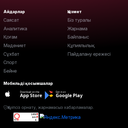
Айдарлар
Қызмет
Саясат
Біз туралы
Аналитика
Жарнама
Қоғам
Байланыс
Мәдениет
Құпиялылық
Сұхбат
Пайдалану ережесі
Спорт
Бейне
Мобильді қосымшалар
Download on the
Get it on
App Store
Google Play
Қауіпсіз орнату, жарнамасыз хабарламалар.