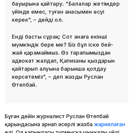
бауырына қайтару. "Балалар жетімдер
үйінде емес, туған анасымен өсуі
керек", – дейді ол.
Енді басты сұрақ: Сот анаға екінші
мүмкіндік бере ме? Біз бұл іске бей-
жай қарамаймыз. Өз тарапымыздан
адвокат жалдап, Қапизаның қыздарын
қайтарып алуына барынша қолдау
көрсетеміз", – деп жазды Руслан
Өтепбай.
Бұған дейін журналист Руслан Өтепбай
қарындасына арнап әсерлі жазба
жариялаған
еді. Ол қарындасы тұрмысқа шыққалы үйдің