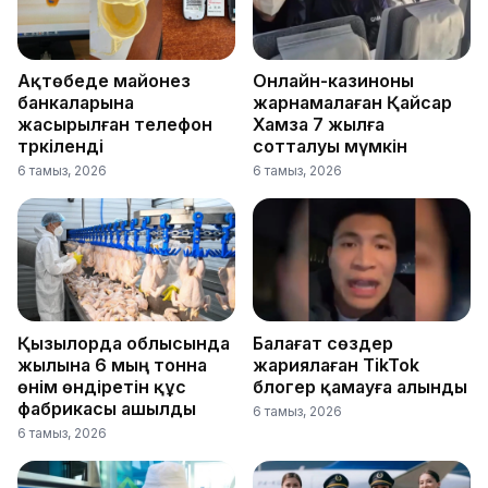
Ақтөбеде майонез
Онлайн-казиноны
банкаларына
жарнамалаған Қайсар
жасырылған телефон
Хамза 7 жылға
тәркіленді
сотталуы мүмкін
6 тамыз, 2026
6 тамыз, 2026
Қызылорда облысында
Балағат сөздер
жылына 6 мың тонна
жариялаған TikTok
өнім өндіретін құс
блогер қамауға алынды
фабрикасы ашылды
6 тамыз, 2026
6 тамыз, 2026