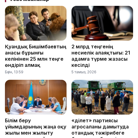
Қуандық Бишімбаевтың
2 млрд теңгенің
анасы бұрынғы
несиелік алаяқтығы: 21
келінінен 25 млн теңге
адамға түрме жазасы
өндіріп алмақ
кесілді
Бүгін, 13:59
5 тамыз, 2026
Білім беру
«Әділет» партиясы
ұйымдарының жаңа оқу
агросаланы дамытуда
жылы мен жылыту
отандық тәжірибеге