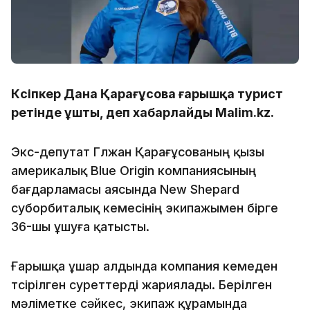
Кәсіпкер Дана Қарағұсова ғарышқа турист
ретінде ұшты, деп хабарлайды Malim.kz.
Экс-депутат Гүлжан Қарағұсованың қызы
америкалық Blue Origin компаниясының
бағдарламасы аясында New Shepard
суборбиталық кемесінің экипажымен бірге
36-шы ұшуға қатысты.
Ғарышқа ұшар алдында компания кемеден
түсірілген суреттерді жариялады. Берілген
мәліметке сәйкес, экипаж құрамында