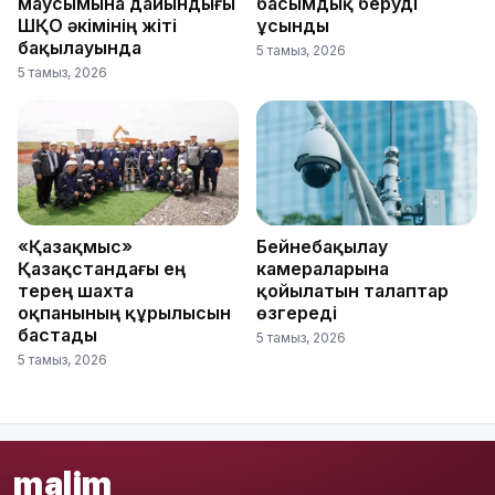
маусымына дайындығы
басымдық беруді
ШҚО әкімінің жіті
ұсынды
бақылауында
5 тамыз, 2026
5 тамыз, 2026
«Қазақмыс»
Бейнебақылау
Қазақстандағы ең
камераларына
терең шахта
қойылатын талаптар
оқпанының құрылысын
өзгереді
бастады
5 тамыз, 2026
5 тамыз, 2026
malim