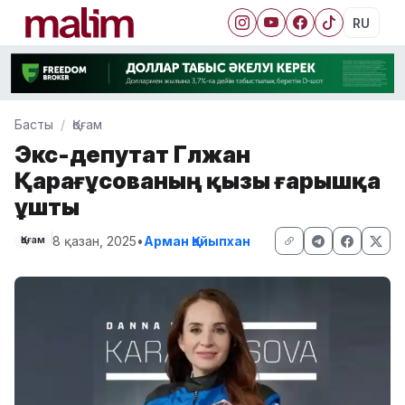
RU
Басты
Қоғам
Экс-депутат Гүлжан
Қарағұсованың қызы ғарышқа
ұшты
8 қазан, 2025
•
Арман Қайыпхан
Қоғам