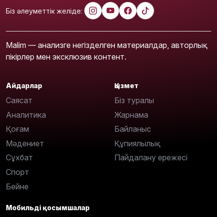
Біз әлеуметтік желіде:
Malim — анализге негізделген материалдар, авторлық
пікірлер мен эксклюзив контент.
Айдарлар
Қызмет
Саясат
Біз туралы
Аналитика
Жарнама
Қоғам
Байланыс
Мәдениет
Құпиялылық
Сұхбат
Пайдалану ережесі
Спорт
Бейне
Мобильді қосымшалар