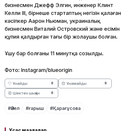
бизнесмен Джефф Элгин, инженер Клинт
Келли III, бірнеше стартаптың негізін қалаған
кәсіпкер Аарон Ньюман, украиналық
бизнесмен Виталий Островский және есімін
құпия қалдырған тағы бір жолаушы болған.
Ұшу бар болғаны 11 минутқа созылды.
Фото: Instagram/blueorigin
🤍 Ұнайды
😞 Ұнамайды
0
0
😡 Шектен шыққан
0
#Әйел
#ғарыш
#Қарағұсова
Ұқсас мақалалар