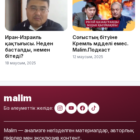
Иран-Израиль
Соғыстың бітуіне
қақтығысы. Неден
Кремль мүдделі емес.
басталды, немен
Malim.Подкаст
бітеді?
12 маусым, 2025
18 маусым, 2025
malim
Біз әлеуметтік желіде:
Malim — анализге негізделген материалдар, авторлық
пікірлер мен эксклюзив контент.