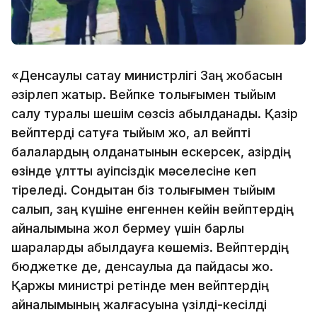
«Денсаулық сақтау министрлігі Заң жобасын
әзірлеп жатыр. Вейпке толығымен тыйым
салу туралы шешім сөзсіз қабылданады. Қазір
вейптерді сатуға тыйым жоқ, ал вейпті
балалардың қолданатынын ескерсек, қазірдің
өзінде ұлттық қауіпсіздік мәселесіне кеп
тіреледі. Сондықтан біз толығымен тыйым
салып, заң күшіне енгеннен кейін вейптердің
айналымына жол бермеу үшін барлық
шараларды қабылдауға көшеміз. Вейптердің
бюджетке де, денсаулыққа да пайдасы жоқ.
Қаржы министрі ретінде мен вейптердің
айналымының жалғасуына үзілді-кесілді