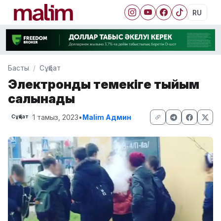
RU
Басты
Сұқбат
Электронды темекіге тыйым
салынады
1 тамыз, 2023
•
Malim Админ
Сұқбат