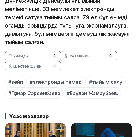
Дүниежүзідік Денсаулық ұйымының
мәліметінше, 33 мемлекет электронды
темекі сатуға тыйым салса, 79 ел бұл өнімді
қоғамдық орындарда тұтынуға, жарнамалауға,
дамытуға, бұл өнімдерге демеушілік жасауға
тыйым салған.
🤍 Ұнайды
😞 Ұнамайды
0
0
😡 Шектен шыққан
0
#вейп
#электронды темекі
#тыйым салу
#Гүлнәр Сәрсенбаева
#Ерұлан Жамаубаев.
Ұқсас мақалалар