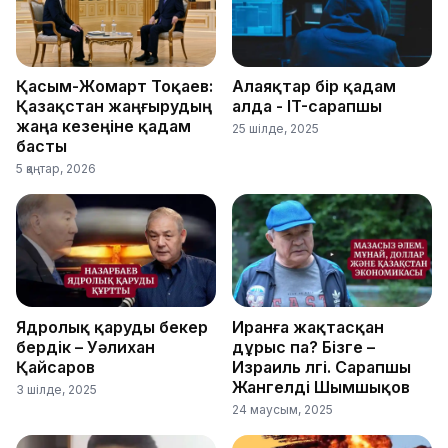
Қасым-Жомарт Тоқаев:
Алаяқтар бір қадам
Қазақстан жаңғырудың
алда - IT-сарапшы
жаңа кезеңіне қадам
25 шілде, 2025
басты
5 қаңтар, 2026
Ядролық қаруды бекер
Иранға жақтасқан
бердік – Уәлихан
дұрыс па? Бізге –
Қайсаров
Израиль үлгі. Сарапшы
Жангелді Шымшықов
3 шілде, 2025
24 маусым, 2025