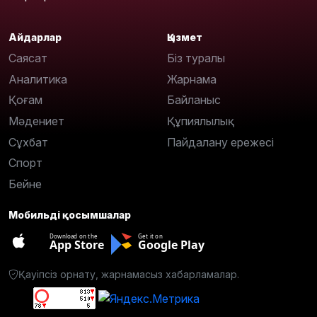
Айдарлар
Қызмет
Саясат
Біз туралы
Аналитика
Жарнама
Қоғам
Байланыс
Мәдениет
Құпиялылық
Сұхбат
Пайдалану ережесі
Спорт
Бейне
Мобильді қосымшалар
Download on the
Get it on
App Store
Google Play
Қауіпсіз орнату, жарнамасыз хабарламалар.