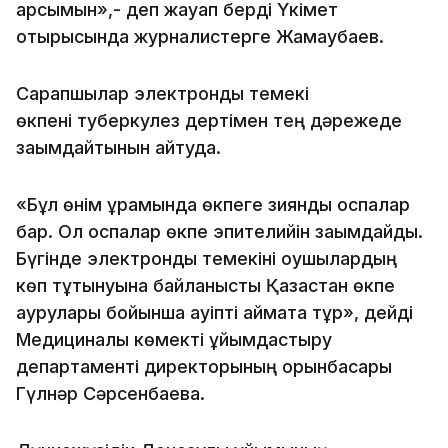
қарсымын»,- деп жауап берді Үкімет
отырысында журналистерге Жамаубаев.
Сарапшылар электронды темекі
өкпені туберкулез дертімен тең дәрежеде
зақымдайтынын айтуда.
«Бұл өнім құрамында өкпеге зиянды қоспалар
бар. Ол қоспалар өкпе эпителийін зақымдайды.
Бүгінде электронды темекіні оқушылардың
көп тұтынуына байланысты Қазақстан өкпе
аурулары бойынша қауіпті аймақта тұр», дейді
Медициналық көмекті ұйымдастыру
департаменті директорының орынбасары
Гүлнәр Сәрсенбаева.