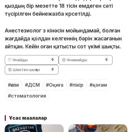
қыздың бір мезетте 18 тісін емдеген сәті
түсірілген бейнежазба көрсетілді.
Анестезиолог өз кінәсін мойындамай, болған
жағдайда қолдан келгеннің бәрін жасағанын
айтқан. Кейін оған қатысты сот үкімі шықты.
🤍 Ұнайды
😞 Ұнамайды
0
0
😡 Шектен шыққан
0
#өлім
#ДСМ
#Оқиға
#пікір
#қоғам
#стоматология
Ұқсас мақалалар