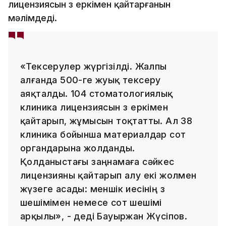
лицензиясын өз еркімен қайтарғанын
мәлімдеді.
«Тексерулер жүргізілді. Жалпы
алғанда 500-ге жуық тексеру
аяқталды. 104 стоматологиялық
клиника лицензиясын өз еркімен
қайтарып, жұмысын тоқтатты. Ал 38
клиника бойынша материалдар сот
органдарына жолданды.
Қолданыстағы заңнамаға сәйкес
лицензияны қайтарып алу екі жолмен
жүзеге асады: меншік иесінің өз
шешімімен немесе сот шешімі
арқылы», - деді Бауыржан Жүсіпов.