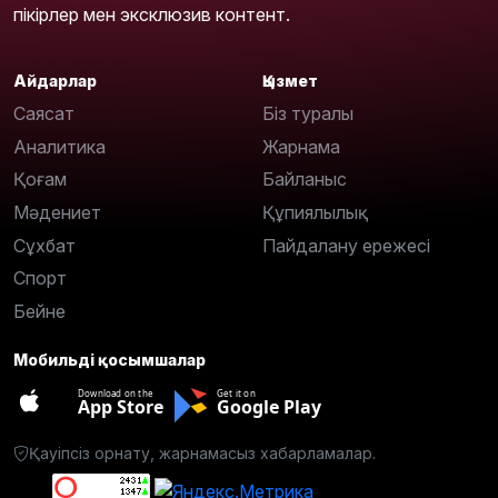
пікірлер мен эксклюзив контент.
Айдарлар
Қызмет
Саясат
Біз туралы
Аналитика
Жарнама
Қоғам
Байланыс
Мәдениет
Құпиялылық
Сұхбат
Пайдалану ережесі
Спорт
Бейне
Мобильді қосымшалар
Download on the
Get it on
App Store
Google Play
Қауіпсіз орнату, жарнамасыз хабарламалар.