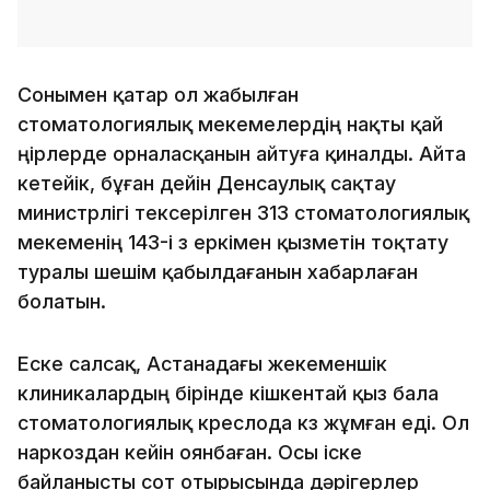
Сонымен қатар ол жабылған
стоматологиялық мекемелердің нақты қай
өңірлерде орналасқанын айтуға қиналды. Айта
кетейік, бұған дейін Денсаулық сақтау
министрлігі тексерілген 313 стоматологиялық
мекеменің 143-і өз еркімен қызметін тоқтату
туралы шешім қабылдағанын хабарлаған
болатын.
Еске салсақ, Астанадағы жекеменшік
клиникалардың бірінде кішкентай қыз бала
стоматологиялық креслода көз жұмған еді. Ол
наркоздан кейін оянбаған. Осы іске
байланысты сот отырысында дәрігерлер