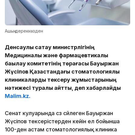
Ашық дереккөзден
Денсаулық сақтау министрлігінің
Медициналық және фармацевтикалық
бақылау комитетінің төрағасы Бауыржан
Жүсіпов Қазақстандағы стоматологиялық
клиникаларды тексеру жұмыстарының
нәтижесі туралы айтты, деп хабарлайды
Malim.kz.
Сенат кулуарында сөз сөйлеген Бауыржан
Жүсіпов тексерістерден кейін ел бойынша
100-ден астам стоматологиялық клиника