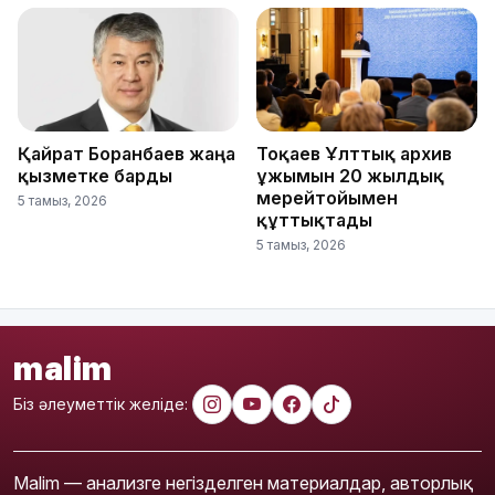
Қайрат Боранбаев жаңа
Тоқаев Ұлттық архив
қызметке барды
ұжымын 20 жылдық
мерейтойымен
5 тамыз, 2026
құттықтады
5 тамыз, 2026
malim
Біз әлеуметтік желіде:
Malim — анализге негізделген материалдар, авторлық