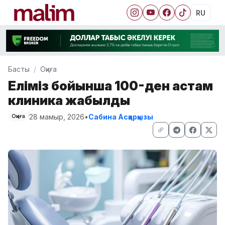
RU
Басты
Оқиға
Еліміз бойынша 100-ден астам
клиника жабылды
28 мамыр, 2026
•
Сабина Асқарқызы
Оқиға