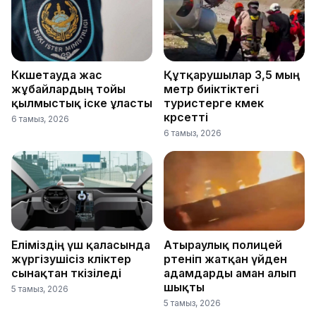
Көкшетауда жас
Құтқарушылар 3,5 мың
жұбайлардың тойы
метр биіктіктегі
қылмыстық іске ұласты
туристерге көмек
көрсетті
6 тамыз, 2026
6 тамыз, 2026
Еліміздің үш қаласында
Атыраулық полицей
жүргізушісіз көліктер
өртеніп жатқан үйден
сынақтан өткізіледі
адамдарды аман алып
шықты
5 тамыз, 2026
5 тамыз, 2026