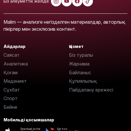
Біз әлеуметтік желіде:
Malim — анализге негізделген материалдар, авторлық
пікірлер мен эксклюзив контент.
Айдарлар
Қызмет
Саясат
Біз туралы
Аналитика
Жарнама
Қоғам
Байланыс
Мәдениет
Құпиялылық
Сұхбат
Пайдалану ережесі
Спорт
Бейне
Мобильді қосымшалар
Download on the
Get it on