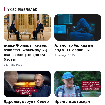
Ұқсас мақалалар
Қасым-Жомарт Тоқаев:
Алаяқтар бір қадам
Қазақстан жаңғырудың
алда - IT-сарапшы
жаңа кезеңіне қадам
25 шілде, 2025
басты
5 қаңтар, 2026
Ядролық қаруды бекер
Иранға жақтасқан