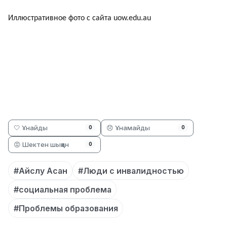
Иллюстративное фото с сайта
uow.edu.au
🤍 Ұнайды
😞 Ұнамайды
0
0
😡 Шектен шыққан
0
#Айслу Асан
#Люди с инвалидностью
#социальная проблема
#Проблемы образования