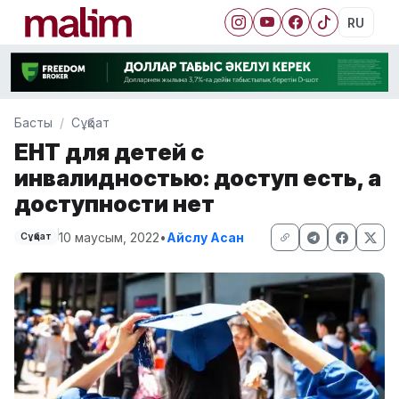
RU
Басты
Сұқбат
ЕНТ для детей с
инвалидностью: доступ есть, а
доступности нет
10 маусым, 2022
•
Айслу Асан
Сұқбат