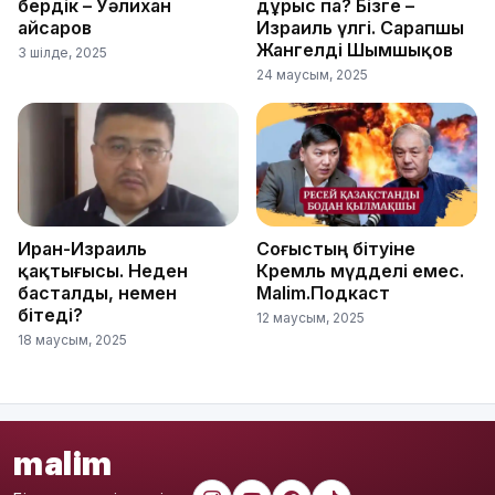
бердік – Уәлихан
дұрыс па? Бізге –
Қайсаров
Израиль үлгі. Сарапшы
Жангелді Шымшықов
3 шілде, 2025
24 маусым, 2025
Иран-Израиль
Соғыстың бітуіне
қақтығысы. Неден
Кремль мүдделі емес.
басталды, немен
Malim.Подкаст
бітеді?
12 маусым, 2025
18 маусым, 2025
malim