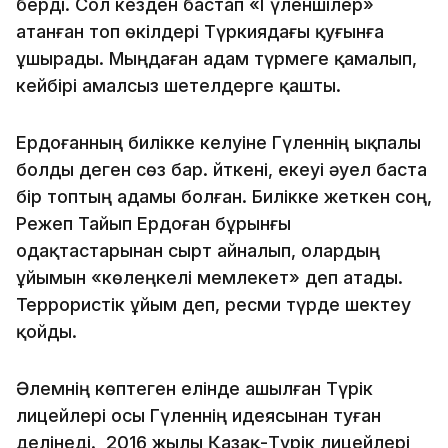
берді. Сол кезден бастап «Гүленшілер»
атанған топ өкілдері Түркиядағы қуғынға
ұшырады. Мыңдаған адам түрмеге қамалып,
кейбірі амалсыз шетелдерге қашты.
Ердоғанның билікке келуіне Гүленнің ықпалы
болды деген сөз бар. Өйткені, екеуі әуел баста
бір топтың адамы болған. Билікке жеткен соң,
Режеп Тайып Ердоған бұрынғы
одақтастарынан сырт айналып, олардың
ұйымын «көлеңкелі мемлекет» деп атады.
Террористік ұйым деп, ресми түрде шектеу
қойды.
Әлемнің көптеген елінде ашылған Түрік
лицейлері осы Гүленнің идеясынан туған
делінеді. 2016 жылы Қазақ-Түрік лицейлері