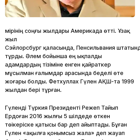
Өмірінің соңғы жылдары Америкада өтті. Ұзақ
жыл
Сэйлорсбург қаласында, Пенсильвания штатын
тұрды. Әлем бойынша ең ықпалды
адамдардың тізіміне енген қайраткер
мұсылман ғалымдар арасында беделі өте
жоғары болды. Фетхуллах Гүлен АҚШ-та 1999
жылдан бері тұрған.
Гүленді Түркия Президенті Режеп Тайып
Ердоған 2016 жылғы 5 шілдеде өткен
төікеріске қатысы бар деп айыптады. Бұған
Гүлен «ақылға қонымсыз жала» деп жауап