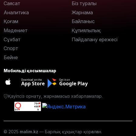
Саясат
Біз туралы
Аналитика
Жарнама
Қоғам
Байланыс
Мәдениет
Құпиялылық
Сұхбат
Пайдалану ережесі
Спорт
Бейне
Мобильді қосымшалар
Download on the
Get it on
App Store
Google Play
Қауіпсіз орнату, жарнамасыз хабарламалар.
© 2025
malim.kz
— Барлық құқықтар қорғалған.