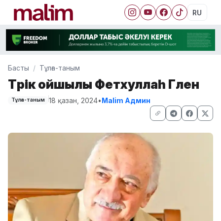
RU
Басты
Тұлға-таным
Түрік ойшылы Фетхуллаһ Гүлен
18 қазан, 2024
•
Malim Админ
Тұлға-таным