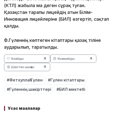
(КТЛ) жабыла ма деген сұрақ туған.
Қазақстан тарапы лицейдің атын Білім-
Инновация лицейлеріне (БИЛ) өзгертіп, сақтап
қалды.
Ф.Гүленнің көптеген кітаптары қазақ тіліне
аударылып, таратылды.
🤍 Ұнайды
😞 Ұнамайды
0
0
😡 Шектен шыққан
0
#Фетхуллаһ Гүлен
#Гүлен кітаптары
#Гүленнің шәкірттері
#БИЛ мектебі
Ұқсас мақалалар