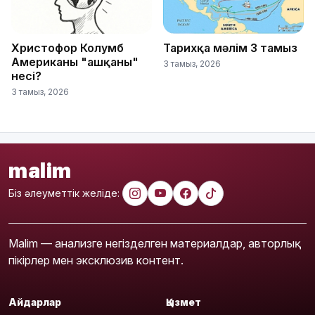
Христофор Колумб
Тарихқа мәлім 3 тамыз
Американы "ашқаны"
3 тамыз, 2026
несі?
3 тамыз, 2026
malim
Біз әлеуметтік желіде:
Malim — анализге негізделген материалдар, авторлық
пікірлер мен эксклюзив контент.
Айдарлар
Қызмет