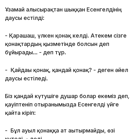
Ұзамай алысырақтан шыққан Есенгелдінің
даусы естілді:
- Қарашаш, үлкен қонақ келді. Атекем сізге
қонақтардың қызметінде болсын деп
бұйырады... - деп тұр.
- Қайдағы қонақ, қандай қонақ? - деген әйел
даусы естіледі.
Біз қандай күтушіге душар болар екеміз деп,
қауіптеніп отырғанымызда Есенгелді үйге
қайта кіріп:
- Бұл ауыл қонаққа ат ағытырмайды, өзі
күтеді, - деді.