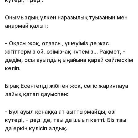
Онымыздың үлкен наразылық туғызғанын мен
аңғармай қалып:
- Оқасы жоқ, отағасы, үшеуіміз де жас
жігіттерміз ғой, өзіміз-ақ күтеміз... Рақмет, -
дедім, осы ауылдың ыңғайына қарай сөйлескім
келіп.
Бірақ Есенгелді жібіген жок, сөгіс жариялауға
лайық қатал дауыспен:
- Бұл ауыл қонаққа ат ағыттырмайды, өзі
күтеді, - деді де, тағы да шығып кетті. Біз тағы
да еркін күлісіп алдық.