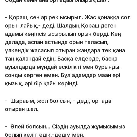
- Қораш, сен әрірек ысырыл. Жас қонаққа сол
орын лайық,- деді. Шалдың Қораш деген
адамы көңілсіз ысырылып орын берді. Кең
далада, аспан астында орын талғасып,
үлкендік жасасып отырған жандарға тек қана
таң қалғандай едің! Басқа елдерде, басқа
ауылдарда мұндай ескілікті мен бұрынды-
сонды көрген емен. Бұл адамдар маған әрі
қызық, әрі бір қайғы көрінді.
- Шырағым, жол болсын, - деді, ортада
отырған шал.
- Әлей болсын... Сіздің ауылда жұмысымыз
болып келіп едік,-дедім мен.