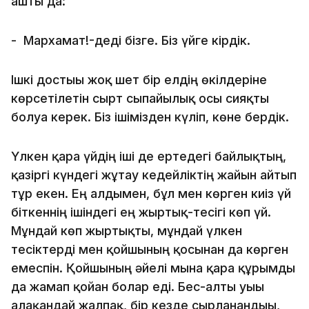
ашты да:
- Мархамат!-деді бізге. Біз үйге кірдік.
Ішкі достығы жоқ шет бір елдің өкілдеріне
көрсетілетін сырт сыпайылық осы сияқты
болуға керек. Біз ішімізден күліп, көне бердік.
Үлкен қара үйдің іші де ертедегі байлықтың,
қазіргі күндегі жұтау кедейліктің жайын айтып
тұр екен. Ең алдымен, бұл мен көрген киіз үй
біткеннің ішіндегі ең жыртық-тесігі көп үй.
Мұндай көп жыртықты, мұндай үлкен
тесіктерді мен қойшының қосынан да көрген
емеспін. Қойшының әйелі мына қара құрымды
да жамап қойған болар еді. Бес-алты уығы
алақандай жалпақ, бір кезде сырланғандығы,