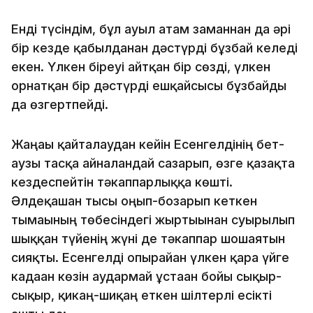
Енді түсіндім, бұл ауыл атам заманнан да әрі
бір кезде қабылданған дәстүрді бұзбай келеді
екен. Үлкен біреуі айтқан бір сөзді, үлкен
орнатқан бір дәстүрді ешқайсысы бұзбайды
да өзгертпейді.
Жаңағы қайталаудан кейін Есенгелдінің бет-
аузы тасқа айналғандай сазарып, өзге қазақта
кездеспейтін тәкаппарлыққа көшті.
Әлдеқашан тысы оңып-бозарып кеткен
тымағының төбесіндегі жыртығынан суырылып
шыққан түйенің жүні де тәкаппар шошаятын
сияқты. Есенгелді опырайған үлкен қара үйге
кадаған көзін аудармай ұстаған бойы сықыр-
сықыр, қикаң-шиқаң еткен шілтерлі есікті