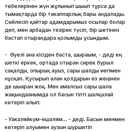
төбелерінен жүн жұлынып шығып тұрса да
тымақтарда бір тәкаппарлық бары андалады.
Сөйлесіп қайтар адамдарымыз осылар болар
деп, мен арбадан тезірек түсіп, бір шетінен
бастап отырғандарға қолымды ұсындым.
- Әуелі ана кісіден баста, шырағым, - деді ең
шеткі еркек, ортада отырған сирек бурыл
сақалды, опырық ауыз, сары шалды иегімен
нұсқап. Қусырып алған қолдарын өз жеңінен
де шығарған жоқ. Мен амалсыз сары шалға
жақындағанымда ол басын тіпті шалқалай
көтеріп алып:
- Уакаляйкүм-ешалям... - деді. Басын менмен
көтеріп алуымен аузын шүршитіп