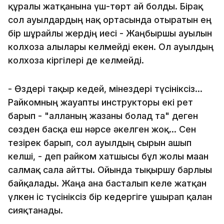
құрғалы жатқанына үш-төрт ай болды. Бірақ
сол ауылдардың нақ ортасында отыратын ең
бір шұрайлы жердің иесі - Жаңбыршы ауылын
колхозға алғылары келмейді екен. Ол ауылдың
колхозға кіргілері де келмейді.
- Өздері тақыр кедей, мінездері түсініксіз...
Райкомның жауапты инструкторы екі рет
барып - "алланың жазғаны болад та" деген
сөзден басқа еш нәрсе әкелген жоқ... Сен
тезірек барып, сол ауылдың сырын ашып
келші, - деп райком хатшысы бұл жолы маған
салмақ сала айтты. Ойында тықыршу барлығы
байқалады. Жаңа ғана басталып келе жатқан
үлкен іс түсініксіз бір кедергіге ұшырап қалған
сияқтанады.