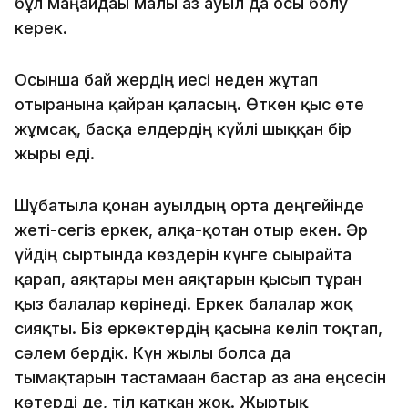
бұл маңайдағы малы аз ауыл да осы болу
керек.
Осынша бай жердің иесі неден жұтап
отырғанына қайран қаласың. Өткен қыс өте
жұмсақ, басқа елдердің күйлі шыққан бір
жыры еді.
Шұбатыла қонған ауылдың орта деңгейінде
жеті-сегіз еркек, алқа-қотан отыр екен. Әр
үйдің сыртында көздерін күнге сығырайта
қарап, аяқтары мен аяқтарын қысып тұрған
қыз балалар көрінеді. Еркек балалар жоқ
сияқты. Біз еркектердің қасына келіп тоқтап,
сәлем бердік. Күн жылы болса да
тымақтарын тастамаған бастар аз ғана еңсесін
көтерді де, тіл қатқан жоқ. Жыртық