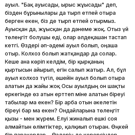
ауыл. "Бақ ауысады, ырыс жұғысады" деп,
бізден бұрынғылары да тырп етпей отыра
берген екен, біз де тырп етпей отырмыз.
Ауысқан да, жұғысқан да дәнеме жоқ. Отыз үй
төлеңгіт болушы еді, олар әлдеқашан тастап
кетгі. Өздері әп-әдемі ауыл болып, оңаша
отыр. Колхоз болып жатқандар да солар.
Кеше ғана көріп келдім, бір қырқаның
қыртысын айырып, егін салып жатыр. Ал, бұл
ауыл колхоз түгіл, әшейін ауыл болып отыра
алатын да жайы жоқ Осы ауылдың он шақты
еркегінде өз атын ерттеп міне алатын біреуі
табылар ма екен? Бір арба отын әкелетін
біреуі бар ма екен? Ондайларына төлеңгіт
қызы - мен жүрем. Елуі жиналып ешкі соя
алмайтын өлімтіктер, қалқиып отырған. Өңкей
бір парақорлар... Өздерің де көрерсіндер,