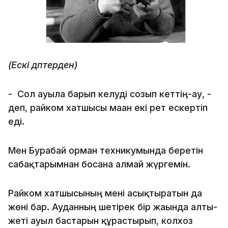
(Ескі дәптерден)
- Сол ауылға барып келуді созып кеттің-ау, -
деп, райком хатшысы маған екі рет ескертіп
еді.
Мен Бурабай орман техникумында беретін
сабақтарымнан босана алмай жүргемін.
Райком хатшысының мені асықтыратын да
жөні бар. Ауданның шетірек бір жағында алты-
жеті ауыл бастарын құрастырып, колхоз