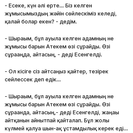
- Есеке, күн әлі ерте... Біз келген
жұмысымыздың жәйін сөйлескіміз келеді,
қалай болар екен? - дедім.
- Шырағым, бұл ауылға келген адамның не
жұмысы барын Атекем өзі сұрайды. Өзі
сұрағаңда, айтасың, - деді Есенгелді.
- Ол кісіге сіз айтсаңыз қайтер, тезірек
сейлессек деп едік...
- Шырағым, бұл ауылға келген адамның не
жұмысы барын Атекем өзі сұрайды. Өзі
сұрағанда, айтасың,- деді Есенгелді, жаңағы
айтқанын айнытпай қайталап. Бұл жолы
күлмей қалуға шын-ақ ұстамдылық керек еді...