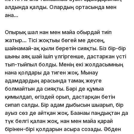
алдында қалды. Олардың ортасында мен
ғана...
Опырық шал нан мен майға обырдай тиіп
жатыр... Тісі жоқтығы бөгей ме десең,
шайнамай-ақ қылғи беретін сияқты. Біз бір-бір
шыны аяқ шай ішіп үлгіргенше, дастаркан үсті
тып-тыйпыл болды. Менің екі жолдасымның
нанға қолдары да тиген жоқ. Мынау
адамдардың арасында тамақ жеуге
болмайтын да сияқты. Бәрі де құмыға
қимылдап, өгіздей орып, дастарқан бетін
сипап салды. Бір адам дыбысын шығарып, бір
ауыз сөз де айтқан жоқ. Бағанағы паңдықтан да
түк белгі қалған жоқ, нан мен майға қарай
бірінен-бірі қолдарын асыра созады. Әбден