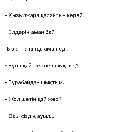
- Қызылжарға қарайтын керей.
- Елдерің аман ба?
-Біз аттанғанда аман еді.
- Бүгін қай жерден шықтың?
- Бурабайдан шықтым.
- Жол шетің қай жер?
- Осы сіздің ауыл...