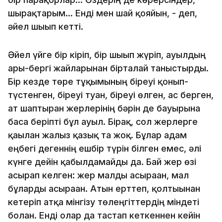
шырақтарым... Енді мен шай қояйын, - деп,
әйел шығып кетті.
Әйел үйге бір кіріп, бір шығып жүріп, ауылдың
арғы-бергі жайларынан бірталай таныстырды.
Бір кезде төре тұқымының біреуі қонып-
түстенген, біреуі туған, біреуі өлген, ас берген,
ат шаптырған жерлерінің бәрін де бауырына
баса беріпті бұл ауыл. Бірақ, сол жерлерге
қағылған жалғыз қазық та жоқ. Бұлар адам
еңбегі дегеннің ешбір түрін білген емес, әлі
күнге дейін қабылдамайды да. Бай жер өзі
асырап келген: жер малды асыраған, мал
бұларды асыраған. Атын ерттеп, қолтығынан
кетеріп атқа мінгізу төлеңгіттердің міндеті
болған. Енді олар да тастап кеткеннен кейін