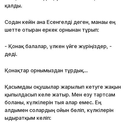
қалды.
Содан кейін ғана Есенгелді деген, манағы ең
шетте отырған еркек орнынан тұрып:
- Қонақ балалар, үлкен үйге жүріңіздер, -
деді.
Қонақтар орнымыздан тұрдық...
Қасымдағы оқушылар жарылып кетуге жақын
қыпылдасып келе жатыр. Мен езу тартсам
болғаны, күлкілерін тыя алар емес. Ең
алдымен солардың ойын бөліп, күлкілерін
ыдыратқым келіп: