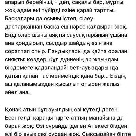
апарып берейінші, - деп, сақалы бар, мұрты
жоқ адам екі түйірді өзіне қарай тартты.
Басқалары да осыны істеп, сіреу
дастарқаннан басқа еш нәрсе қалдырған жоқ.
Енді олар шыны аяқты саусақтарының ұшына
ғана қондырып, сылдыр шайдың өзін ғана
сораптап отыр. Пандықтары да қайта оралған
сияқты: көздері бұл дүниенің ар жағындағы
бірдемеге қадалғандай; бет-ауыздарында
қатып қалған тас менмендік қана бар... Біздің
аш қалғанымыздан қысылып отырған жалғыз
әйел ғана.
Қонақ атын бұл ауылдың өзі күтеді деген
Есенгелді қараңғы іңірге аттың маңайына да
барған жоқ. Өзі сұрайды деген Атекесі бізден
әлі бір ауыз сөз сұраған жоқ. Сықсырайған білте