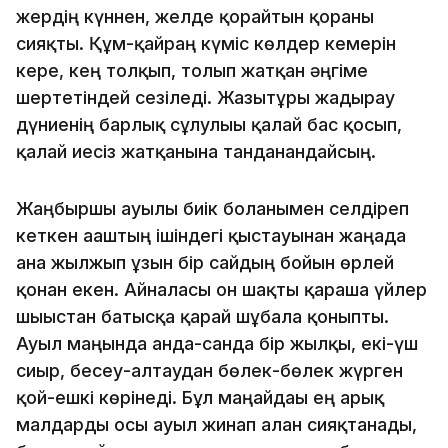
жердің күннен, желде қорғайтын қорғаны
сияқты. Құм-қайраң күміс көлдер кемерін
кере, кең толқып, толып жатқан әңгіме
шертетіндей сезіледі. Жазғытұрғы жадырау
дүниенің барлық сұлулығы қалай бас қосып,
қалай иесіз жатқанына танданғандайсың.
Жаңбыршы ауылы биік болғанымен селдіреп
кеткен ағаштың ішіндегі қыстауынан жаңада
ғана жылжып ұзын бір сайдың бойын өрлей
қонған екен. Айналасы он шақты қараша үйлер
шығыстан батысқа қарай шұбала қоныпты.
Ауыл маңында анда-санда бір жылқы, екі-үш
сиыр, бесеу-алтаудан бөлек-бөлек жүрген
қой-ешкі көрінеді. Бұл маңайдағы ең арық
малдарды осы ауыл жинап алған сияқтанады,