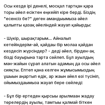
Осы кезде ірі денелі, мосқал тартқан қара
торы әйел есіктен еңкейіп кіре берді. Біздің
"есенсіз бе?" деген амандығымызға әйел
қалыпты қазақ әйеліндей жауап қайырды:
- Шүкір, шырақтарым... Айналып
кетейіндерім-ай, қайдағы бір молаға қайдан
кездесіп жүрсіндер? - деді әйел, бірден-ақ
бізді бауырына тарта сөйлеп. Бұл ауылдың
мән-жайын сұрап алатын адамың да осы әйел
сияқты. Ептеп қана келген жұмысымыздың
ұшығын аңғартып едік, ар жағын әйел өзі түсініп,
ойымыздағымызға жауап бере сөйледі:
- Бұл бір ертеден қырсығы арылмаған жадау
төрелердің ауылы, тамтығы қалмай біткен