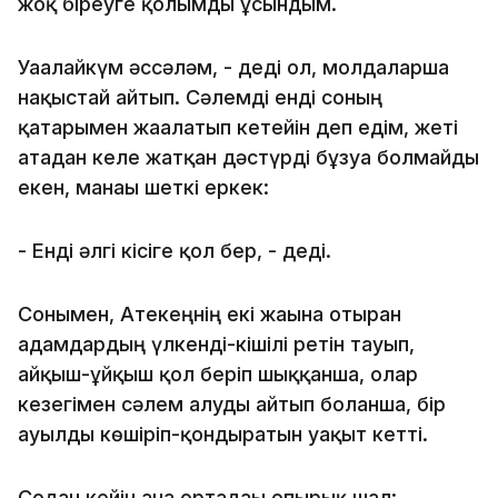
жоқ біреуге қолымды ұсындым.
Уағалайкүм әссәләм, - деді ол, молдаларша
нақыстай айтып. Сәлемді енді соның
қатарымен жағалатып кетейін деп едім, жеті
атадан келе жатқан дәстүрді бұзуға болмайды
екен, манағы шеткі еркек:
- Енді әлгі кісіге қол бер, - деді.
Сонымен, Атекеңнің екі жағына отырған
адамдардың үлкенді-кішілі ретін тауып,
айқыш-ұйқыш қол беріп шыққанша, олар
кезегімен сәлем алуды айтып болғанша, бір
ауылды көшіріп-қондыратын уақыт кетті.
Содан кейін ғана ортадағы опырық шал: