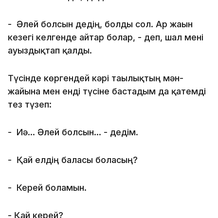
- Әлей болсын дедің, болды сол. Ар жағын
кезегі келгенде айтар болар, - деп, шал мені
ауыздықтап қалды.
Түсінде көргендей кәрі тағылықтың мән-
жайына мен енді түсіне бастадым да қатемді
тез түзеп:
- Иә... Әлей болсын... - дедім.
- Қай елдің баласы боласың?
- Керей боламын.
- Қай керей?