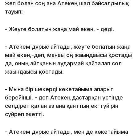
жеп болған соң ғана Атекең шал байсалдылық
тауып:
- Жеуге болатын жаңа май екен, - деді.
- Атекем дұрыс айтады, жеуге болатын жаңа
май екен,-деп, манағы оң жағындағысы қостады
да, оның айтқанын аудармай қайталап сол
жағындағысы қостады.
- Мына бір шекерді көкетайыма апарып
берейінші, - деп Атекең дастарқан үстінде
селдіреп қалған аз ғана қанттың екі түйірін
сүйреп әкетті.
- Атекем дұрыс айтады, мен де көкетайыма