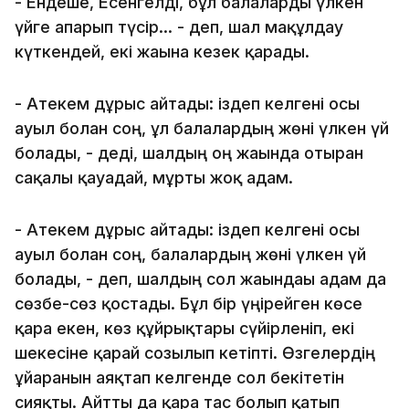
- Ендеше, Есенгелді, бұл балаларды үлкен
үйге апарып түсір... - деп, шал мақұлдау
күткендей, екі жағына кезек қарады.
- Атекем дұрыс айтады: іздеп келгені осы
ауыл болған соң, ұл балалардың жөні үлкен үй
болады, - деді, шалдың оң жағында отырған
сақалы қауғадай, мұрты жоқ адам.
- Атекем дұрыс айтады: іздеп келгені осы
ауыл болған соң, балалардың жөні үлкен үй
болады, - деп, шалдың сол жағындағы адам да
сөзбе-сөз қостады. Бұл бір үңірейген көсе
қара екен, көз құйрықтары сүйірленіп, екі
шекесіне қарай созылып кетіпті. Өзгелердің
ұйғарғанын аяқтап келгенде сол бекітетін
сияқты. Айтты да қара тас болып қатып