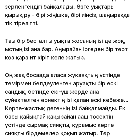
зерленгендігі байқалады. Өзге уықтары
қырық ру - бірі жіңішке, бірі иінсіз, шаңыраққа
тік тіреліпті.
Тағы бір бес-алты уықта жосаның ізі де жоқ,
ыстың ізі ғана бар. Аңырайған іргеден бір төрт
көз қара ит кіріп келе жатыр.
Оң жақ босағада аласа жүкаяқтың үстінде
темірмен белдеуленген аруақты бір ескі
сандық, бетінде екі-үш жерде ғана
сүйектелген өрнектің ізі қалған ескі кебеже...
Көрпе-жастық дегеннің ізі байқалмайды. Екі
басы қайықтай қақырайған ағаш төсектің
үстінде сырмақ сияқты, құрамыс көрпе
сияқты бірдемелер қоқып жатыр. Төр