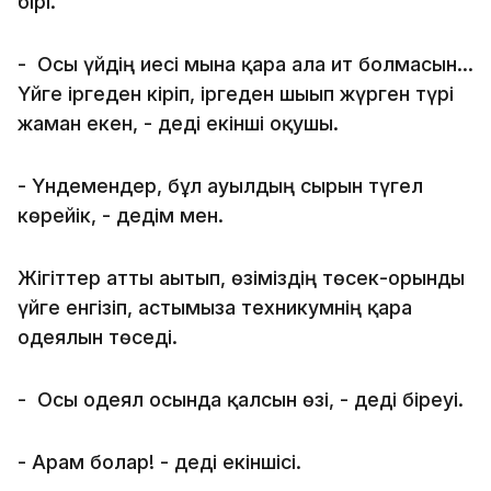
бірі.
- Осы үйдің иесі мына қара ала ит болмасын...
Үйге іргеден кіріп, іргеден шығып жүрген түрі
жаман екен, - деді екінші оқушы.
- Үндемендер, бұл ауылдың сырын түгел
көрейік, - дедім мен.
Жігіттер атты ағытып, өзіміздің төсек-орынды
үйге енгізіп, астымызға техникумнің қара
одеялын төседі.
- Осы одеял осында қалсын өзі, - деді біреуі.
- Арам болар! - деді екіншісі.