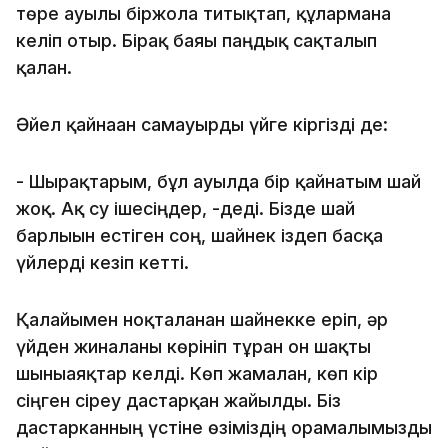
төре ауылы біржола титықтап, құларманға
келіп отыр. Бірақ баяғы паңдық сақталып
қалған.
Әйел қайнаған самауырды үйге кіргізді де:
- Шырақтарым, бұл ауылда бір қайнатым шай
жоқ. Ақ су ішесіңдер, -деді. Бізде шай
барлығын естіген соң, шайнек іздеп басқа
үйлерді кезіп кетті.
Қалайымен ноқталанған шайнекке еріп, әр
үйден жиналғаны көрініп тұрған он шақты
шыныаяқтар келді. Көп жамалған, көп кір
сіңген сіреу дастарқан жайылды. Біз
дастарканның үстіне өзіміздің орамалымызды