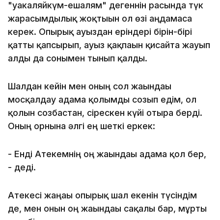
"уакаляйкүм-ешалям" дегеннін расында түк
жарасымдылық жоқтығын ол өзі аңдамаса
керек. Опырық ауыздан еріндері бірін-бірі
қатты қапсырып, ауыз қақпағын қисайта жауып
алды да сонымен тынып қалды.
Шалдан кейін мен оның сол жағындағы
мосқалдау адамға қолымды созып едім, ол
қолын созбастан, сірескен күйі отыра берді.
Оның орнына әлгі ең шеткі еркек:
- Енді Атекемнің оң жағындағы адамға қол бер,
- деді.
Атекесі жаңағы опырық шал екенін түсіндім
де, мен онын оң жағындағы сақалы бар, мұрты