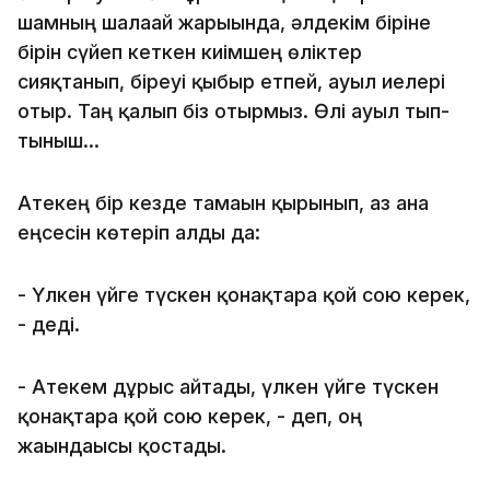
шамның шалағай жарығында, әлдекім біріне
бірін сүйеп кеткен киімшең өліктер
сияқтанып, біреуі қыбыр етпей, ауыл иелері
отыр. Таң қалып біз отырмыз. Өлі ауыл тып-
тыныш...
Атекең бір кезде тамағын қырынып, аз ғана
еңсесін көтеріп алды да:
- Үлкен үйге түскен қонақтарға қой сою керек,
- деді.
- Атекем дұрыс айтады, үлкен үйге түскен
қонақтарға қой сою керек, - деп, оң
жағындағысы қостады.