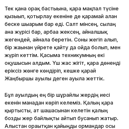
Тек қана орақ бастығына, қара мақпал түсіне
қызығып, қотырлау екеніне де қарамай алған
беске шығарым бар еді. Салт мінсең, сылаң
ғана жүрісі бар, арбаға жексең, айналшық
жегендей, айнала беретін. Соны жегіп алып,
бір жағынан үйрете қайту да ойда болып, мен
жүріп кеттім. Қасыма техникумның екі
оқушысын алдым. Үш жас жігіт, қара дөненді
еріксіз жөнге көндіріп, кешке қарай
Жаңбыршы ауылы деген ауылға жеттік.
Бұл ауылдың ең бір шұрайлы жердің иесі
екенін манадан көріп келеміз. Қалың қара
қыртысты, ат шашасынан келетін қалың
бозды жер байлықты айтып бусанып жатыр.
Алыстан орағытқан қайыңды ормандар осы