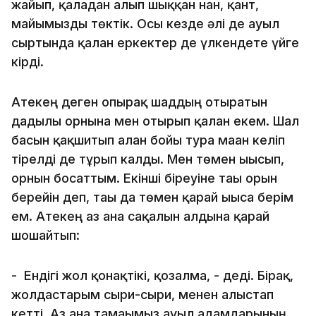
жайып, қаладан алып шыққан нан, қант,
майымызды төктік. Осы кезде әлі де ауыл
сыртында қалған еркектер де үлкендете үйге
кірді.
Атекең деген опырақ шаддың отыратын
дағдылы орнына мен отырып қалған екем. Шал
басын қақшитып алған бойы тура маған келіп
тірелді де тұрып калды. Мен төмен ығысып,
орнын босаттым. Екінші біреуіне тағы орын
берейін деп, тағы да төмен қарай ығыса берім
ем. Атекең аз ғана сақалын алдына қарай
шошайтып:
- Ендігі жол қонақтікі, қозғалма, - деді. Бірақ,
жолдастарым сырғи-сырғи, менен алыстап
кетті. Аз ғана тамағымыз ауыл адамдарының