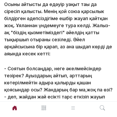
Осыны айтысты да едәуір уақыт тағы да
сіресіп қалысты. Менің қой союға қарсылык
білдірген әдепсіздігіме ешбір жауап қайтқан
жоқ. Ұялғаннан үндемеуге тура келді. Жалғыз-
ақ "біздің қызметіміздегі" әйелдің қатты
тықыршып отырғаны сезіледі. Әйел
әрқайсысына бір қарап, аз ғана шыдап көрді де
аяғында кесек кетті:
- Соятын болсаңдар, неге әкелмейсіндер
тезірек? Ауыздарың айтып, арттарың
көтерілмейтін адыра қалғырды қашан
қоясындар осы? Жандарың бар ма,жоқ па өзі?
- деп, жайдан жай есікті тарс еткізіп жауып
жіберді. Есіктің бір шілтері ұшып кеткені
байқалады. Жалаңдап үйде жүрген төрт көз