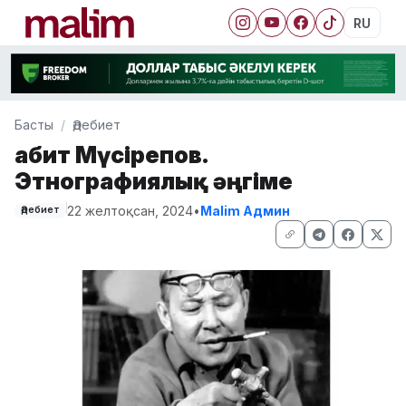
RU
Басты
Әдебиет
Ғабит Мүсірепов.
Этнографиялық әңгіме
22 желтоқсан, 2024
•
Malim Админ
Әдебиет