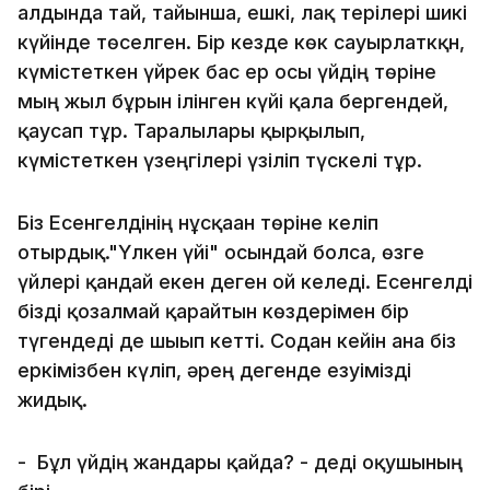
алдында тай, тайынша, ешкі, лақ терілері шикі
күйінде төселген. Бір кезде көк сауырлаткқн,
күмістеткен үйрек бас ер осы үйдің төріне
мың жыл бұрын ілінген күйі қала бергендей,
қаусап тұр. Таралғылары қырқылып,
күмістеткен үзеңгілері үзіліп түскелі тұр.
Біз Есенгелдінің нұсқаған төріне келіп
отырдық."Үлкен үйі" осындай болса, өзге
үйлері қандай екен деген ой келеді. Есенгелді
бізді қозғалмай қарайтын көздерімен бір
түгендеді де шығып кетті. Содан кейін ғана біз
еркімізбен күліп, әрең дегенде езуімізді
жидық.
- Бұл үйдің жандары қайда? - деді оқушының