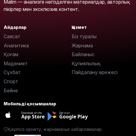
Malim — анализге негізделген материалдар, авторлық
пікірлер мен эксклюзив контент.
Айдарлар
Қызмет
Саясат
Біз туралы
Аналитика
Жарнама
Қоғам
Байланыс
Мәдениет
Құпиялылық
Сұхбат
Пайдалану ережесі
Спорт
Бейне
Мобильді қосымшалар
Download on the
Get it on
App Store
Google Play
Қауіпсіз орнату, жарнамасыз хабарламалар.