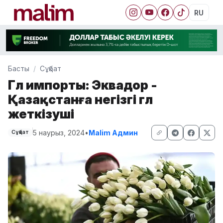
RU
Басты
Сұқбат
Гүл импорты: Эквадор -
Қазақстанға негізгі гүл
жеткізуші
5 наурыз, 2024
•
Malim Админ
Сұқбат