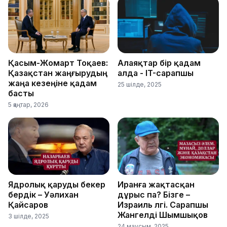
Қасым-Жомарт Тоқаев:
Алаяқтар бір қадам
Қазақстан жаңғырудың
алда - IT-сарапшы
жаңа кезеңіне қадам
25 шілде, 2025
басты
5 қаңтар, 2026
Ядролық қаруды бекер
Иранға жақтасқан
бердік – Уәлихан
дұрыс па? Бізге –
Қайсаров
Израиль үлгі. Сарапшы
Жангелді Шымшықов
3 шілде, 2025
24 маусым, 2025