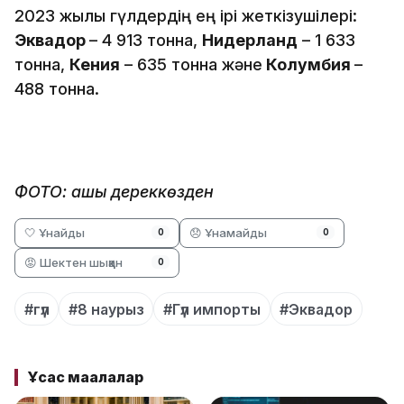
2023 жылы гүлдердің ең ірі жеткізушілері:
Эквадор
– 4 913 тонна,
Нидерланд
– 1 633
тонна,
Кения
– 635 тонна және
Колумбия
–
488 тонна.
ФОТО: ашық дереккөзден
🤍 Ұнайды
😞 Ұнамайды
0
0
😡 Шектен шыққан
0
#гүл
#8 наурыз
#Гүл импорты
#Эквадор
Ұқсас мақалалар