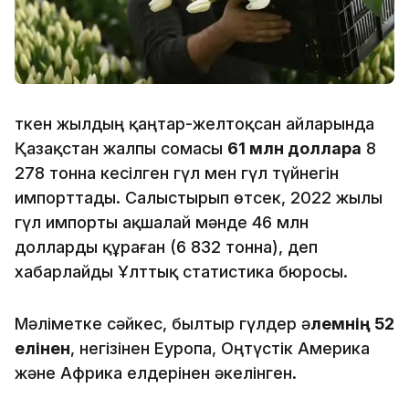
Өткен жылдың қаңтар-желтоқсан айларында
Қазақстан жалпы сомасы
61 млн долларға
8
278 тонна кесілген гүл мен гүл түйнегін
импорттады. Салыстырып өтсек, 2022 жылы
гүл импорты ақшалай мәнде 46 млн
долларды құраған (6 832 тонна), деп
хабарлайды Ұлттық статистика бюросы.
Мәліметке сәйкес, былтыр гүлдер ә
лемнің 52
елінен
, негізінен Еуропа, Оңтүстік Америка
және Африка елдерінен әкелінген.