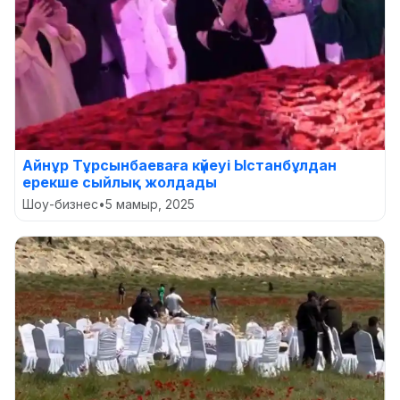
Айнұр Тұрсынбаеваға күйеуі Ыстанбұлдан
ерекше сыйлық жолдады
Шоу-бизнес
•
5 мамыр, 2025