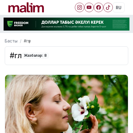
RU
Басты
#гүл
#гүл
Жазбалар: 8