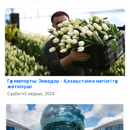
Гүл импорты: Эквадор - Қазақстанға негізгі гүл
жеткізуші
Сұқбат
•
5 наурыз, 2024