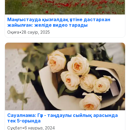
Маңғыстауда қызғалдақ үстіне дастархан
жайылған: желіде видео тарады
Оқиға
•
28 сәуір, 2025
Сауалнама: Гүл - таңдаулы сыйлық арасында
тек 5-орында
Сұқбат
•
6 наурыз, 2024