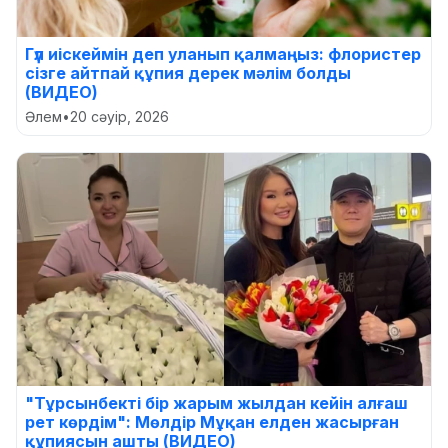
Гүл иіскеймін деп уланып қалмаңыз: флористер
сізге айтпай құпия дерек мәлім болды
(ВИДЕО)
Әлем
•
20 сәуір, 2026
"Тұрсынбекті бір жарым жылдан кейін алғаш
рет көрдім": Мөлдір Мұқан елден жасырған
құпиясын ашты (ВИДЕО)