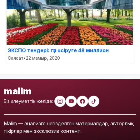
ЭКСПО тендері: гүл өсіруге 48 миллион
Саясат
•
22 мамыр, 2020
malim
Біз әлеуметтік желіде:
Malim — анализге негізделген материалдар, авторлық
пікірлер мен эксклюзив контент.