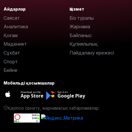
Айдарлар
Қызмет
Саясат
Біз туралы
Аналитика
Жарнама
Қоғам
Байланыс
Мәдениет
Құпиялылық
Сұхбат
Пайдалану ережесі
Спорт
Бейне
Мобильді қосымшалар
Download on the
Get it on
App Store
Google Play
Қауіпсіз орнату, жарнамасыз хабарламалар.