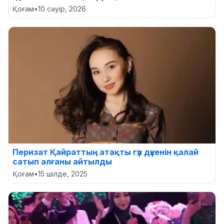
Қоғам
•
10 сәуір, 2026
Перизат Қайраттың атақты гүл дүкенін қалай
сатып алғаны айтылды
Қоғам
•
15 шілде, 2025