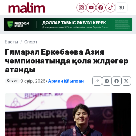
RU
Басты
Спорт
Гүлмарал Еркебаева Азия
чемпионатында қола жүлдегер
атанды
9 сәуір, 2026
•
Арман Қайыпхан
Спорт