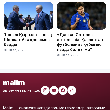
Тоқаев Қырғызстанның
«Дастан Сатпаев
Шолпан-Ата қаласына
эффектісі»: Қазақстан
барды
футболында құбылыс
пайда болды ма?
31 шілде, 2026
31 шілде, 2026
malim
Біз әлеуметтік желіде:
Malim — анализге негізделген материалдар, авторлық