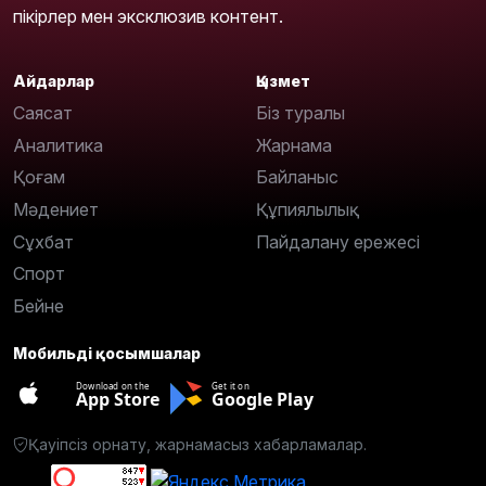
пікірлер мен эксклюзив контент.
Айдарлар
Қызмет
Саясат
Біз туралы
Аналитика
Жарнама
Қоғам
Байланыс
Мәдениет
Құпиялылық
Сұхбат
Пайдалану ережесі
Спорт
Бейне
Мобильді қосымшалар
Download on the
Get it on
App Store
Google Play
Қауіпсіз орнату, жарнамасыз хабарламалар.