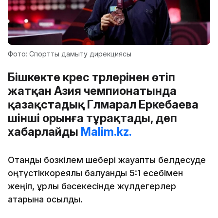
Фото: Спортты дамыту дирекциясы
Бішкекте күрес түрлерінен өтіп
жатқан Азия чемпионатында
қазақстадық Гүлмарал Еркебаева
үшінші орынға тұрақтады, деп
хабарлайды
Malim.kz.
Отандық бозкілем шебері жауапты белдесуде
оңтүстіккореялық балуанды 5:1 есебімен
жеңіп, құрлық бәсекесінде жүлдегерлер
қатарына қосылды.