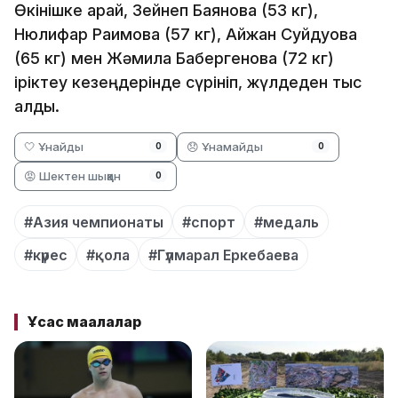
Өкінішке қарай, Зейнеп Баянова (53 кг),
Нюлифар Раимова (57 кг), Айжан Суйдуова
(65 кг) мен Жәмила Бақбергенова (72 кг)
іріктеу кезеңдерінде сүрініп, жүлдеден тыс
қалды.
🤍 Ұнайды
😞 Ұнамайды
0
0
😡 Шектен шыққан
0
#Азия чемпионаты
#спорт
#медаль
#күрес
#қола
#Гүлмарал Еркебаева
Ұқсас мақалалар