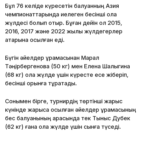
Бұл 76 келіде күресетін балуанның Азия
чемпионаттарында иелеген бесінші қола
жүлдесі болып отыр. Бұған дейін ол 2015,
2016, 2017 және 2022 жылы жүлдегерлер
қатарына қосылған еді.
Бүгін әйелдер құрамасынан Марал
Тәңірбергенова (50 кг) мен Елена Шалыгина
(68 кг) қола жүлде үшін күресте есе жіберіп,
бесінші орынға тұрақтады.
Сонымен бірге, турнирдің төртінші жарыс
күнінде жарысқа қосылған әйелдер құрамасының
бес балуанының арасында тек Тыныс Дубек
(62 кг) ғана қола жүлде үшін сынға түседі.