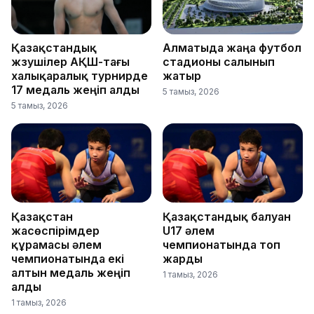
Қазақстандық
Алматыда жаңа футбол
жүзушілер АҚШ-тағы
стадионы салынып
халықаралық турнирде
жатыр
17 медаль жеңіп алды
5 тамыз, 2026
5 тамыз, 2026
Қазақстан
Қазақстандық балуан
жасөспірімдер
U17 әлем
құрамасы әлем
чемпионатында топ
чемпионатында екі
жарды
алтын медаль жеңіп
1 тамыз, 2026
алды
1 тамыз, 2026