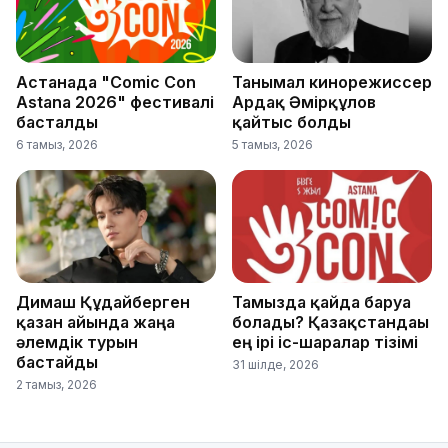
Астанада "Comic Con
Танымал кинорежиссер
Astana 2026" фестивалі
Ардақ Әмірқұлов
басталды
қайтыс болды
6 тамыз, 2026
5 тамыз, 2026
Димаш Құдайберген
Тамызда қайда баруға
қазан айында жаңа
болады? Қазақстандағы
әлемдік турын
ең ірі іс-шаралар тізімі
бастайды
31 шілде, 2026
2 тамыз, 2026