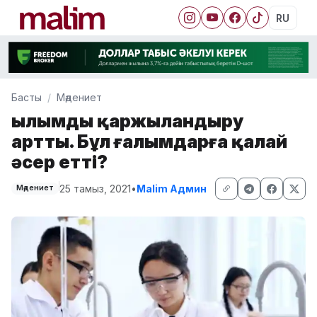
RU
Басты
Мәдениет
Ғылымды қаржыландыру
артты. Бұл ғалымдарға қалай
әсер етті?
25 тамыз, 2021
•
Malim Админ
Мәдениет