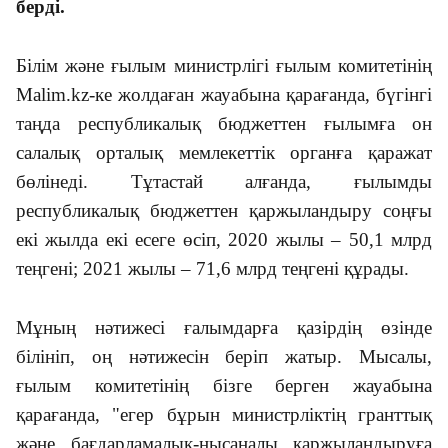
берді.
Білім және ғылым министрлігі ғылым комитетінің
Malim.kz-ке жолдаған жауабына қарағанда, бүгінгі
таңда республикалық бюджеттен ғылымға он
салалық орталық мемлекеттік органға қаражат
бөлінеді. Тұтастай алғанда, ғылымды
республикалық бюджеттен қаржыландыру соңғы
екі жылда екі есеге өсіп, 2020 жылы – 50,1 млрд
теңгені; 2021 жылы – 71,6 млрд теңгені құрады.
Мұның нәтижесі ғалымдарға қазірдің өзінде
білініп, оң нәтижесін беріп жатыр. Мысалы,
ғылым комитетінің бізге берген жауабына
қарағанда, "егер бұрын министрліктің гранттық
және бағдарламалық-нысаналы қаржыландыруға