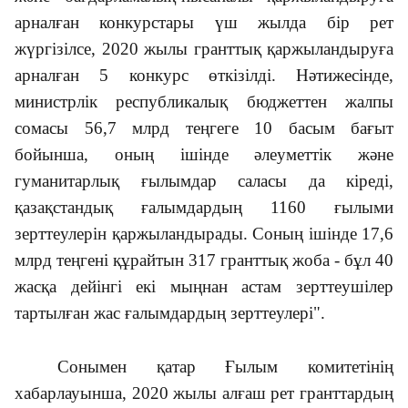
арналған конкурстары үш жылда бір рет
жүргізілсе, 2020 жылы гранттық қаржыландыруға
арналған 5 конкурс өткізілді. Нәтижесінде,
министрлік республикалық бюджеттен жалпы
сомасы 56,7 млрд теңгеге 10 басым бағыт
бойынша, оның ішінде әлеуметтік және
гуманитарлық ғылымдар саласы да кіреді,
қазақстандық ғалымдардың 1160 ғылыми
зерттеулерін қаржыландырады. Соның ішінде 17,6
млрд теңгені құрайтын 317 гранттық жоба - бұл 40
жасқа дейінгі екі мыңнан астам зерттеушілер
тартылған жас ғалымдардың зерттеулері".
Сонымен қатар Ғылым комитетінің
хабарлауынша, 2020 жылы алғаш рет гранттардың