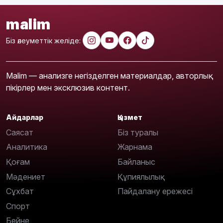
malim
Біз әлеуметтік желіде:
Malim — анализге негізделген материалдар, авторлық
пікірлер мен эксклюзив контент.
Айдарлар
Қызмет
Саясат
Біз туралы
Аналитика
Жарнама
Қоғам
Байланыс
Мәдениет
Құпиялылық
Сұхбат
Пайдалану ережесі
Спорт
Бейне