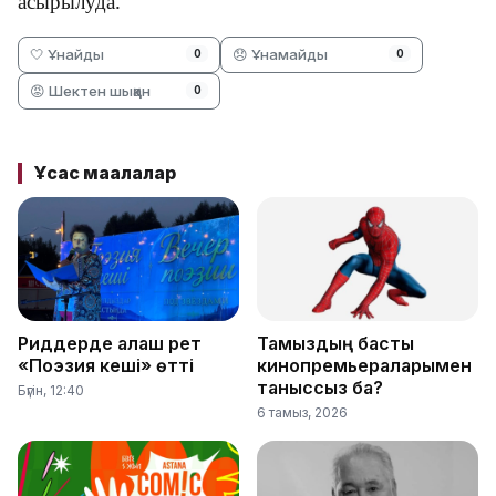
асырылуда.
🤍 Ұнайды
😞 Ұнамайды
0
0
😡 Шектен шыққан
0
Ұқсас мақалалар
Риддерде алғаш рет
Тамыздың басты
«Поэзия кеші» өтті
кинопремьераларымен
таныссыз ба?
Бүгін, 12:40
6 тамыз, 2026