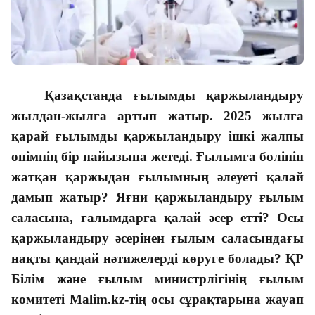
Қазақстанда ғылымды қаржыландыру
жылдан-жылға артып жатыр. 2025 жылға
қарай ғылымды қаржыландыру ішкі жалпы
өнімнің бір пайызына жетеді. Ғылымға бөлініп
жатқан қаржыдан ғылымның әлеуеті қалай
дамып жатыр? Яғни қаржыландыру ғылым
саласына, ғалымдарға қалай әсер етті? Осы
қаржыландыру әсерінен ғылым саласындағы
нақты қандай нәтижелерді көруге болады? ҚР
Білім және ғылым министрлігінің ғылым
комитеті Malim.kz-тің осы сұрақтарына жауап