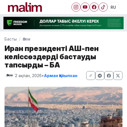
RU
Басты
Әлем
Иран президенті АҚШ-пен
келіссөздерді бастауды
тапсырды – БАҚ
2 ақпан, 2026
•
Арман Қайыпхан
Әлем