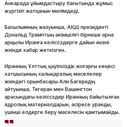
Анкарада ұйымдастыру бағытында жұмыс
жүргізіп жатқанын мәлімдеді.
Басылымның жазуынша, АҚШ президенті
Дональд Трамптың әкімшілігі бірнеше арна
арқылы Иранға келіссөздерге дайын екені
жөнінде хабар жеткізген.
Иранның Ұлттық қауіпсіздік жоғарғы кеңесі
хатшысының халықаралық мәселелер
жөніндегі орынбасары Али Багеридің
айтуынша, Тегеран мен Вашингтон
арасындағы келіссөздер Иранның байытылған
ядролық материалдарын, әсіресе уранды,
үшінші елдерге беру мәселесін қамтымайды.