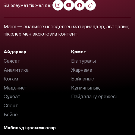
Біз әлеуметтік желіде:
Malim — анализге негізделген материалдар, авторлық
пікірлер мен эксклюзив контент.
Айдарлар
Қызмет
Саясат
Біз туралы
Аналитика
Жарнама
Қоғам
Байланыс
Мәдениет
Құпиялылық
Сұхбат
Пайдалану ережесі
Спорт
Бейне
Мобильді қосымшалар