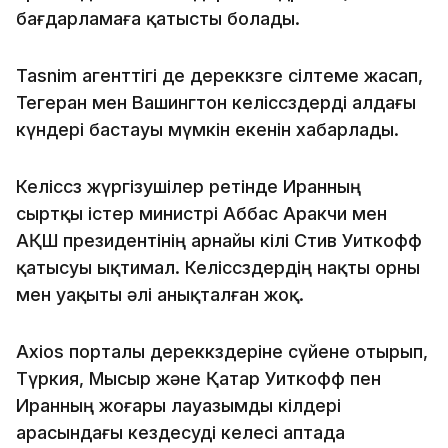
бағдарламаға қатысты болады.
Tasnim агенттігі де дереккөзге сілтеме жасап,
Тегеран мен Вашингтон келіссөздерді алдағы
күндері бастауы мүмкін екенін хабарлады.
Келіссөз жүргізушілер ретінде Иранның
сыртқы істер министрі Аббас Аракчи мен
АҚШ президентінің арнайы өкілі Стив Уиткофф
қатысуы ықтимал. Келіссөздердің нақты орны
мен уақыты әлі анықталған жоқ.
Axios порталы дереккөздеріне сүйене отырып,
Түркия, Мысыр және Қатар Уиткофф пен
Иранның жоғары лауазымды өкілдері
арасындағы кездесуді келесі аптада