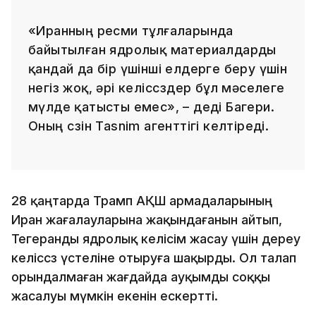
«Иранның ресми тұлғаларында
байытылған ядролық материалдарды
қандай да бір үшінші елдерге беру үшін
негіз жоқ, әрі келіссөздер бұл мәселеге
мүлде қатысты емес», – деді Багери.
Оның сөзін Tasnim агенттігі келтіреді.
28 қаңтарда Трамп АҚШ армадаларының
Иран жағалауларына жақындағанын айтып,
Тегеранды ядролық келісім жасау үшін дереу
келіссөз үстеліне отыруға шақырды. Ол талап
орындалмаған жағдайда ауқымды соққы
жасалуы мүмкін екенін ескертті.