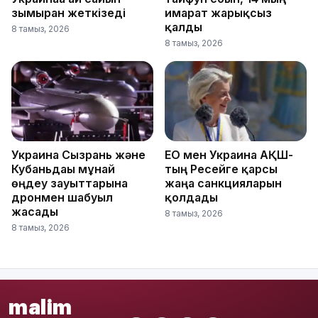
зымыран жеткізеді
ғимарат жарықсыз
қалды
8 тамыз, 2026
8 тамыз, 2026
Украина Сызрань және
ЕО мен Украина АҚШ-
Кубаньдағы мұнай
тың Ресейге қарсы
өңдеу зауыттарына
жаңа санкцияларын
дронмен шабуыл
қолдады
жасады
8 тамыз, 2026
8 тамыз, 2026
malim