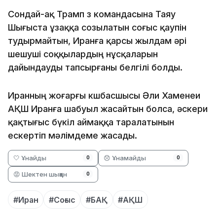
Сондай-ақ Трамп өз командасына Таяу
Шығыста ұзаққа созылатын соғыс қаупін
тудырмайтын, Иранға қарсы жылдам әрі
шешуші соққылардың нұсқаларын
дайындауды тапсырғаны белгілі болды.
Иранның жоғарғы көшбасшысы Әли Хаменеи
АҚШ Иранға шабуыл жасайтын болса, әскери
қақтығыс бүкіл аймаққа таралатынын
ескертіп мәлімдеме жасады.
🤍 Ұнайды
😞 Ұнамайды
0
0
😡 Шектен шыққан
0
#Иран
#Соғыс
#БАҚ
#АҚШ