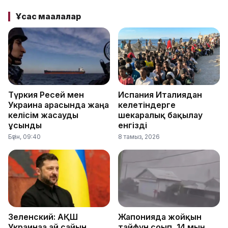
Ұқсас мақалалар
Түркия Ресей мен
Испания Италиядан
Украина арасында жаңа
келетіндерге
келісім жасауды
шекаралық бақылау
ұсынды
енгізді
Бүгін, 09:40
8 тамыз, 2026
Зеленский: АҚШ
Жапонияда жойқын
Украинаға ай сайын
тайфун соғып, 14 мың