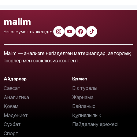
malim
Біз әлеуметтік желіде:
Malim — анализге негізделген материалдар, авторлық
пікірлер мен эксклюзив контент.
Айдарлар
Қызмет
Саясат
Біз туралы
Аналитика
Жарнама
Қоғам
Байланыс
Мәдениет
Құпиялылық
Сұхбат
Пайдалану ережесі
Спорт