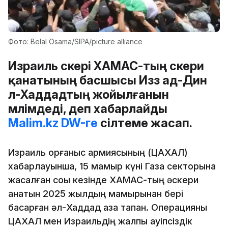
Фото: Belal Osama/SIPA/picture alliancе
Израиль әскері ХАМАС-тың әскери
қанатының басшысы Изз ад-Дин
әл-Хаддадтың жойылғанын
мәлімдеді, деп хабарлайды
Malim.kz
DW-ге
сілтеме жасап.
Израиль қорғаныс армиясының (ЦАХАЛ)
хабарлауынша, 15 мамыр күні Газа секторына
жасалған соққы кезінде ХАМАС-тың әскери
қанатын 2025 жылдың мамырынан бері
басқарған әл-Хаддад қаза тапқан. Операцияны
ЦАХАЛ мен Израильдің жалпы қауіпсіздік