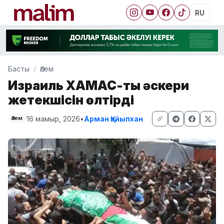
RU
Басты
Әлем
Израиль ХАМАС-тың әскери
жетекшісін өлтірді
16 мамыр, 2026
•
Арман Қайыпхан
Әлем