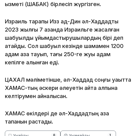
қызметі (ШАБАК) бірлесіп жүргізген.
Израиль тарапы Изз ад-Дин әл-Хаддадты
2023 жылғы 7 қазанда Израильге жасалған
шабуылды ұйымдастырушылардың бірі деп
атайды. Сол шабуыл кезінде шамамен 1200
адам қаза тауып, тағы 250-ге жуық адам
кепілге алынған еді.
ЦАХАЛ мәліметінше, әл-Хаддад соңғы уақытта
ХАМАС-тың әскери әлеуетін қайта қалпына
келтірумен айналысқан.
ХАМАС өкілдері де әл-Хаддадтың қаза
тапқанын растады.
🤍 Ұнайды
😞 Ұнамайды
0
1