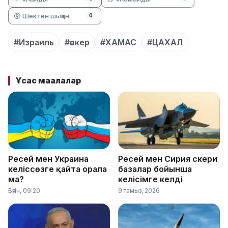
😡 Шектен шыққан
0
#Израиль
#әскер
#ХАМАС
#ЦАХАЛ
Ұқсас мақалалар
Ресей мен Украина
Ресей мен Сирия әскери
келіссөзге қайта орала
базалар бойынша
ма?
келісімге келді
Бүгін, 09:20
9 тамыз, 2026