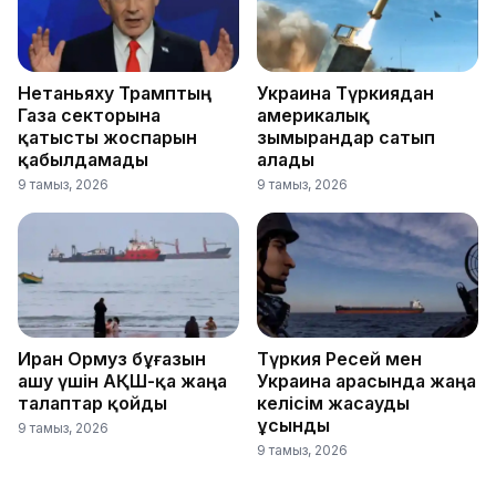
Нетаньяху Трамптың
Украина Түркиядан
Газа секторына
америкалық
қатысты жоспарын
зымырандар сатып
қабылдамады
алады
9 тамыз, 2026
9 тамыз, 2026
Иран Ормуз бұғазын
Түркия Ресей мен
ашу үшін АҚШ-қа жаңа
Украина арасында жаңа
талаптар қойды
келісім жасауды
ұсынды
9 тамыз, 2026
9 тамыз, 2026